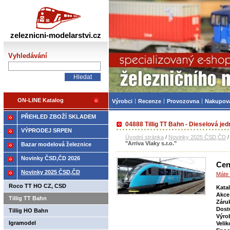
Železniční modelářství
zeleznicni-modelarstvi.cz
Vyhledávání
ON-LINE Katalog
Výrobci
Recenze
Provozovna
Nakupov
PŘEHLED ZBOŽÍ SKLADEM
04888 Tillig TT Bahn - Dieselová jed
VÝPRODEJ SRPEN
Úvodní stránka
/
Novinky 2025 ČSD,ČD
"Arriva Vlaky s.r.o."
Bazar modelová železnice
Novinky ČSD,ČD 2026
Cen
Novinky 2025 ČSD,ČD
Máte 
Roco TT HO CZ, CSD
Kata
Akce
Tillig TT Bahn
Záru
Dost
Tillig HO Bahn
Výro
Igramodel
Velik