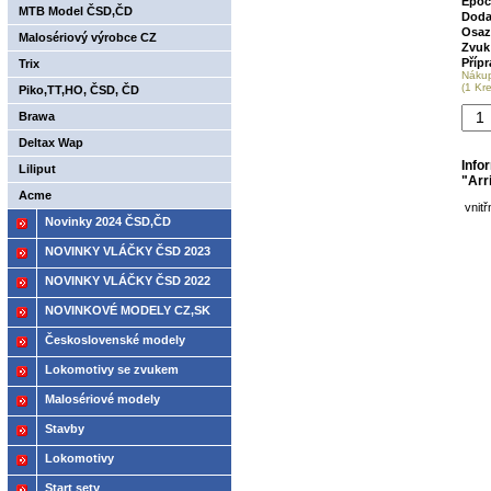
Epoc
MTB Model ČSD,ČD
Doda
Osaz
Malosériový výrobce CZ
Zvuk
Příp
Trix
Náku
(1 Kr
Piko,TT,HO, ČSD, ČD
Brawa
Deltax Wap
Info
Liliput
"Arri
Acme
vnitř
Novinky 2024 ČSD,ČD
NOVINKY VLÁČKY ČSD 2023
NOVINKY VLÁČKY ČSD 2022
NOVINKOVÉ MODELY CZ,SK
2021
Československé modely
ČSD,ČD
Lokomotivy se zvukem
Malosériové modely
Stavby
Lokomotivy
Start sety