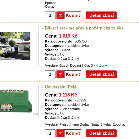
Epocha:
---
Cena:
Koupit
Detail zboží
Blikací set - majáček a požárnická trubka
Cena:
1 019 Kč
Katalogové číslo:
BU5750
Dostupnost:
na objednávku
Výrobce:
Busch
Velikost:
H0
Dodací lhůta:
3 týdny
Výrobce: Busch Dodací lhůta: 3 - 4 týdny
Koupit
Detail zboží
Univerzální Relé
Cena:
1 118 Kč
Katalogové číslo:
FL6955
Dostupnost:
na objednávku
Výrobce:
Fleischmann
Velikost:
H0
Dodací lhůta:
3 týdny
Výrobce: Fleischmann Dodací lhůta: 3 týdny Epocha:
Koupit
Detail zboží