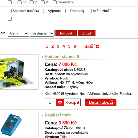
:
I
IV
V
VI
neuvedeno
:
Speciální nabídka
Výprodej
Doprodej
Akční zboží
m
odle:
1
2
3
4
5
6
další
Hudební stanice II
Cena:
7 006 Kč
Katalogové číslo:
N60215
Dostupnost:
na objednávku
Výrobce:
Noch
Velikost:
H0, TT, N, HOm, HOe
Dodací lhůta:
3 týdny
Kód: N60215 Výrobce: Noch Velikost: Univerzální Epocha: ---
Koupit
Detail zboží
Napájecí trafo
Cena:
3 890 Kč
Katalogové číslo:
T08131
Dostupnost:
na objednávku
Výrobce:
Tillig