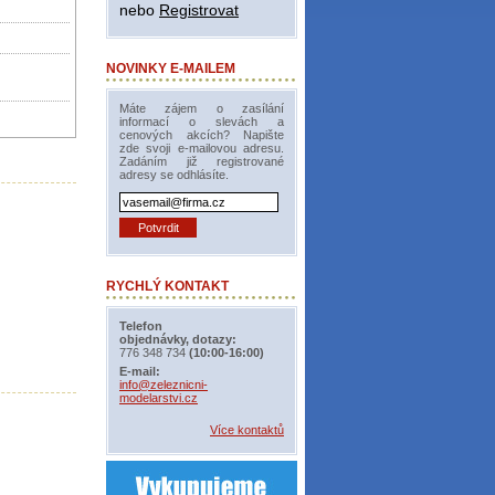
nebo
Registrovat
NOVINKY E-MAILEM
Máte zájem o zasílání
informací o slevách a
cenových akcích? Napište
zde svoji e-mailovou adresu.
Zadáním již registrované
adresy se odhlásíte.
RYCHLÝ KONTAKT
Telefon
objednávky, dotazy:
776 348 734
(10:00-16:00)
E-mail:
info@zeleznicni-
modelarstvi.cz
Více kontaktů