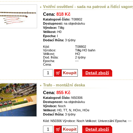
Vnitřní osvětlení - sada na patrové a řídící vagon
Cena:
818 Kč
Katalogové číslo:
T08802
Dostupnost:
na objednávku
Výrobce:
Tillig
Velikost:
H0
Epocha:
I
Dodací lhůta:
3 týdny
Kód:
T08802
Výrobce:
Tillig HO bahn
Velikost:
HO
Dod. lhůta:
2 týdny
Epocha:
---
Cena:
Koupit
Detail zboží
Trafo - montážní deska
Cena:
855 Kč
Katalogové číslo:
N50306
Dostupnost:
na objednávku
Výrobce:
Noch
Velikost:
H0, TT, N, HOm, HOe
Dodací lhůta:
3 týdny
Kód: N50306 Výrobce: Noch Velikost: Univerzální Epocha: ---
Koupit
Detail zboží