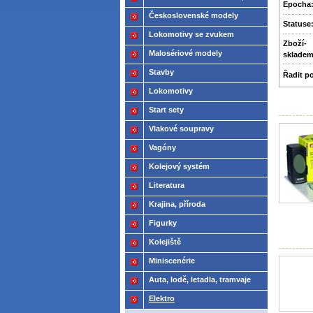
Epocha
2021
Československé modely
Statuse
ČSD,ČD
Lokomotivy se zvukem
Zboží­
Malosériové modely
sklade
Stavby
Řadit p
Lokomotivy
Start sety
Vlakové soupravy
Vagóny
Kolejový systém
Literatura
Krajina, příroda
Figurky
Kolejiště
Miniscenérie
Auta, lodě, letadla, tramvaje
Elektro