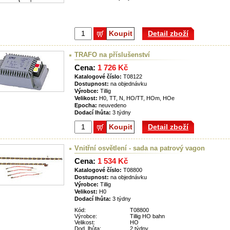
Koupit
Detail zboží
TRAFO na příslušenství
Cena:
1 726 Kč
Katalogové číslo:
T08122
Dostupnost:
na objednávku
Výrobce:
Tillig
Velikost:
H0, TT, N, HO/TT, HOm, HOe
Epocha:
neuvedeno
Dodací lhůta:
3 týdny
Koupit
Detail zboží
Vnitřní osvětlení - sada na patrový vagon
Cena:
1 534 Kč
Katalogové číslo:
T08800
Dostupnost:
na objednávku
Výrobce:
Tillig
Velikost:
H0
Dodací lhůta:
3 týdny
Kód:
T08800
Výrobce:
Tillig HO bahn
Velikost:
HO
Dod. lhůta:
2 týdny