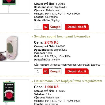
Katalogové číslo:
FL6755
Dostupnost:
na objednávku
Výrobce:
Fleischmann
Velikost:
H0, TT, N, HO/TT, HOm, HOe
Epocha:
neuvedeno
Dodací lhůta:
3 týdny
Koupit
Detail zboží
Synchro sound box - parní lokomotiva
Cena:
2 075 Kč
Katalogové číslo:
N60260
Dostupnost:
na objednávku
Výrobce:
Noch
Velikost:
H0, TT, N, HOm, HOe
Dodací lhůta:
3 týdny
Kód: N60260 Výrobce: Noch Velikost: Univerzální Epocha: ---
Koupit
Detail zboží
Fleischmann 6725 Napájecí trafo s regulátorem
Cena:
1 990 Kč
Katalogové číslo:
FL6725
Skladem:
1 ks
Výrobce:
Fleischmann
Velikost:
H0, TT, N, HO/TT, HOm, HOe
Epocha:
neuvedeno