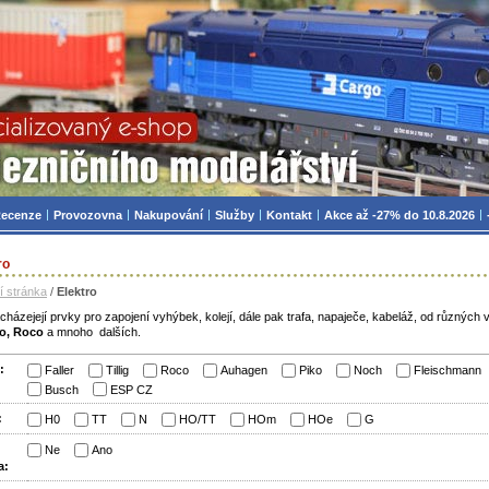
zniční modelářství, modely, TT, H0, mašinky
ecenze
Provozovna
Nakupování
Služby
Kontakt
Akce až -27% do 10.8.2026
ro
í stránka
/
Elektro
házejejí prvky pro zapojení vyhýbek, kolejí, dále pak trafa, napaječe, kabeláž, od různých 
iko, Roco
a mnoho dalších.
:
Faller
Tillig
Roco
Auhagen
Piko
Noch
Fleischmann
Busch
ESP CZ
:
H0
TT
N
HO/TT
HOm
HOe
G
Ne
Ano
a: