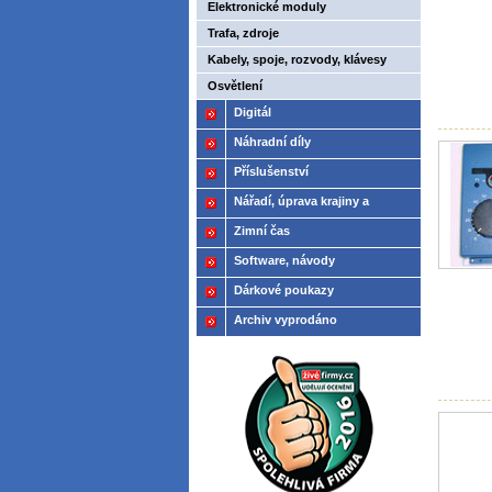
Elektronické moduly
Trafa, zdroje
Kabely, spoje, rozvody, klávesy
Osvětlení
Digitál
Náhradní díly
Příslušenství
Nářadí, úprava krajiny a
modelů
Zimní čas
Software, návody
Dárkové poukazy
Archiv vyprodáno