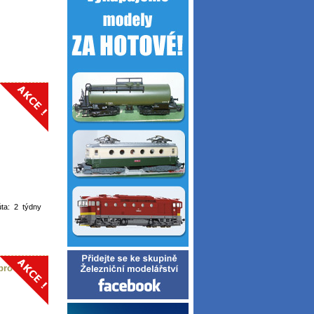
ůta: 2 týdny
pro