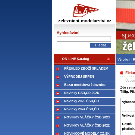
Žele
zeleznicni-modelarstvi.cz
Vyhledávání
ON-LINE Katalog
Výrobci
R
PŘEHLED ZBOŽÍ SKLADEM
Elekt
VÝPRODEJ SRPEN
Úvodn
Bazar modelová železnice
Zde se nac
Tillig. P
Novinky ČSD,ČD 2026
Novinky 2025 ČSD,ČD
Výrobce
Novinky 2024 ČSD,ČD
Velikost
NOVINKY VLÁČKY ČSD 2023
Česká
NOVINKY VLÁČKY ČSD 2022
předloh
NOVINKOVÉ MODELY CZ,SK