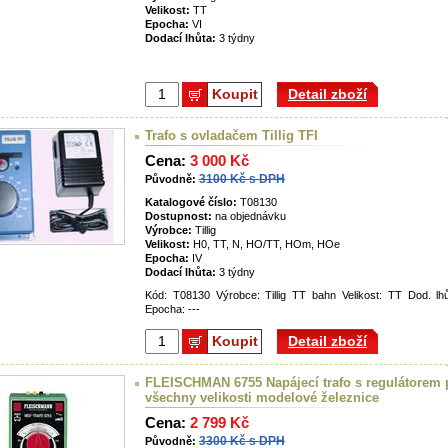
Velikost:
TT
Epocha:
VI
Dodací lhůta:
3 týdny
Koupit
Detail zboží
Trafo s ovladačem Tillig TFI
Cena:
3 000 Kč
3100 Kč s DPH
Původně:
Katalogové číslo:
T08130
Dostupnost:
na objednávku
Výrobce:
Tillig
Velikost:
H0, TT, N, HO/TT, HOm, HOe
Epocha:
IV
Dodací lhůta:
3 týdny
Kód: T08130 Výrobce: Tillig TT bahn Velikost: TT Dod. lh
Epocha: ---
Koupit
Detail zboží
FLEISCHMAN 6755 Napájecí trafo s regulátorem 
všechny velikosti modelové železnice
Cena:
2 799 Kč
3300 Kč s DPH
Původně: