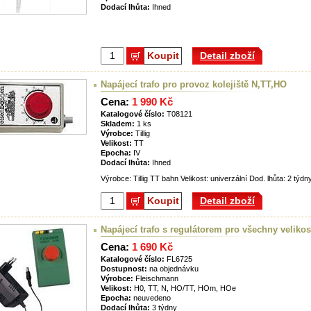
Dodací lhůta:
Ihned
Koupit
Detail zboží
Napájecí trafo pro provoz kolejiště N,TT,HO
Cena:
1 990 Kč
Katalogové číslo:
T08121
Skladem:
1 ks
Výrobce:
Tillig
Velikost:
TT
Epocha:
IV
Dodací lhůta:
Ihned
Výrobce: Tillig TT bahn Velikost: univerzální Dod. lhůta: 2 týdn
Koupit
Detail zboží
Napájecí trafo s regulátorem pro všechny velikos
Cena:
1 690 Kč
Katalogové číslo:
FL6725
Dostupnost:
na objednávku
Výrobce:
Fleischmann
Velikost:
H0, TT, N, HO/TT, HOm, HOe
Epocha:
neuvedeno
Dodací lhůta:
3 týdny