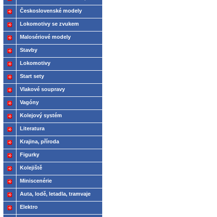
2021
Československé modely
ČSD,ČD
Lokomotivy se zvukem
Malosériové modely
Stavby
Lokomotivy
Start sety
Vlakové soupravy
Vagóny
Kolejový systém
Literatura
Krajina, příroda
Figurky
Kolejiště
Miniscenérie
Auta, lodě, letadla, tramvaje
Elektro