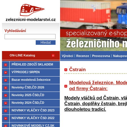
Železniční modelářství
zeleznicni-modelarstvi.cz
Vyhledávání
ON-LINE Katalog
Výrobci
Recenze
Provozovna
Nakupov
PŘEHLED ZBOŽÍ SKLADEM
Čstrain
VÝPRODEJ SRPEN
Bazar modelová železnice
Modelová železnice, Model
Novinky ČSD,ČD 2026
od firmy Čstrain:
Novinky 2025 ČSD,ČD
Modely vláčků od Čstrain, vl
Novinky 2024 ČSD,ČD
Čstrain, doplňky čstrain, brej
dlouholetou tradicí.
NOVINKY VLÁČKY ČSD 2023
NOVINKY VLÁČKY ČSD 2022
NOVINKOVÉ MODELY CZ,SK