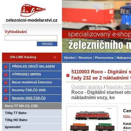
Železniční modelářství
zeleznicni-modelarstvi.cz
Vyhledávání
ON-LINE Katalog
Výrobci
Recenze
Provozovna
Nakupov
PŘEHLED ZBOŽÍ SKLADEM
5110003 Roco - Digitální 
VÝPRODEJ SRPEN
řady 232 se 2 nákladními 
Bazar modelová železnice
Úvodní stránka
/
Novinky 2
Novinky ČSD,ČD 2026
Roco - Digitální startset o
nákladními vozy, ko
Novinky 2025 ČSD,ČD
Roco TT HO CZ, CSD
Cen
Tillig TT Bahn
Máte 
Tillig HO Bahn
Kata
Igramodel
Akce