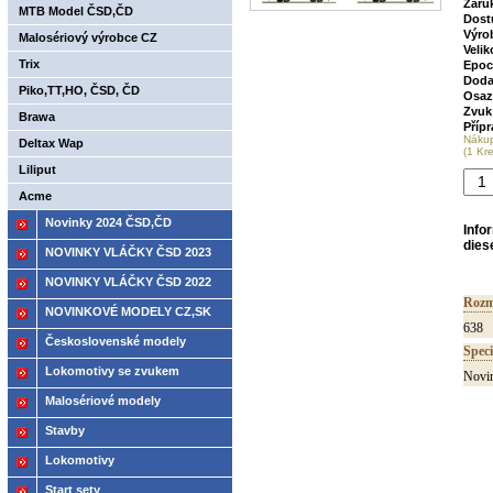
Záru
MTB Model ČSD,ČD
Dost
Výro
Malosériový výrobce CZ
Velik
Trix
Epoc
Doda
Piko,TT,HO, ČSD, ČD
Osaz
Zvuk
Brawa
Příp
Náku
Deltax Wap
(1 Kr
Liliput
Acme
Novinky 2024 ČSD,ČD
Info
dies
NOVINKY VLÁČKY ČSD 2023
NOVINKY VLÁČKY ČSD 2022
Rozm
NOVINKOVÉ MODELY CZ,SK
638
2021
Československé modely
Speci
ČSD,ČD
Lokomotivy se zvukem
Novin
Malosériové modely
Stavby
Lokomotivy
Start sety