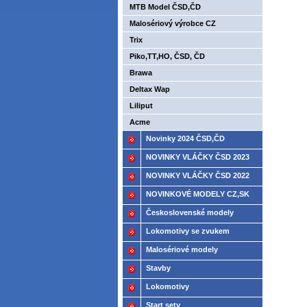
MTB Model ČSD,ČD
Malosériový výrobce CZ
Trix
Piko,TT,HO, ČSD, ČD
Brawa
Deltax Wap
Liliput
Acme
Novinky 2024 ČSD,ČD
NOVINKY VLÁČKY ČSD 2023
NOVINKY VLÁČKY ČSD 2022
NOVINKOVÉ MODELY CZ,SK
2021
Československé modely
ČSD,ČD
Lokomotivy se zvukem
Malosériové modely
Stavby
Lokomotivy
Start sety