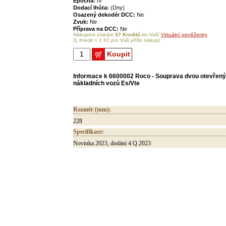
Epocha:
IV
Dodací lhůta:
(Dny)
Osazený dekodér DCC:
Ne
Zvuk:
Ne
Příprava na DCC:
Ne
Nákupem získáte
37 Kreditů
do Vaší
Virtuální peněženky
(1 Kredit = 1 Kč pro Váš příští nákup)
Koupit
Informace k 6600002 Roco - Souprava dvou otevřen
nákladních vozů Es/Vte
Rozměr (mm):
228
Specifikace:
Novinka 2023, dodání 4.Q.2023