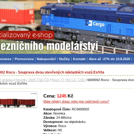
zniční modelářství, modely, TT, H0, mašinky
ecenze
Provozovna
Nakupování
Služby
Kontakt
Akce až -27% do 10.8.2026
02 Roco - Souprava dvou otevřených nákladních vozů Es/Vte
í stránka
/
Novinky 2025 ČSD,ČD
/
Roco TT HO CZ, CSD
/
6600002 Roco - Souprava dvo
dních vozů Es/Vte
Cena:
1245
Kč
Máte nějaký dotaz nebo jste našli lepší cenu?
Katalogové číslo:
RC6600002
Akce:
Novinka
Záruka:
24 Měsíce
Dostupnost:
na objednávku
Výrobce:
Roco
Velikost:
H0