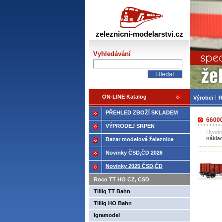
Žele
zeleznicni-modelarstvi.cz
Vyhledávání
ON-LINE Katalog
Výrobci
R
PŘEHLED ZBOŽÍ SKLADEM
66000
VÝPRODEJ SRPEN
Úvodn
nákla
Bazar modelová železnice
Novinky ČSD,ČD 2026
Novinky 2025 ČSD,ČD
Roco TT HO CZ, CSD
Tillig TT Bahn
Tillig HO Bahn
Igramodel