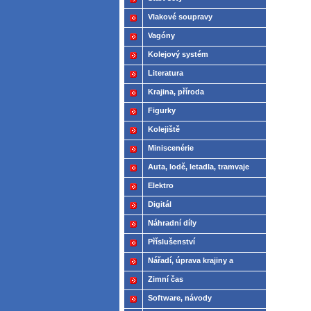
Vlakové soupravy
Vagóny
Kolejový systém
Literatura
Krajina, příroda
Figurky
Kolejiště
Miniscenérie
Auta, lodě, letadla, tramvaje
Elektro
Digitál
Náhradní díly
Příslušenství
Nářadí, úprava krajiny a
modelů
Zimní čas
Software, návody