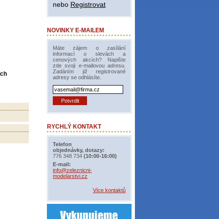
nebo
Registrovat
NOVINKY E-MAILEM
Máte zájem o zasílání
informací o slevách a
cenových akcích? Napište
zde svoji e-mailovou adresu.
Zadáním již registrované
ých
adresy se odhlásíte.
RYCHLÝ KONTAKT
Telefon
objednávky, dotazy:
776 348 734
(10:00-16:00)
E-mail:
info@zeleznicni-
modelarstvi.cz
Více kontaktů