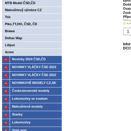
Epoc
MTB Model ČSD,ČD
Doda
Osaz
Malosériový výrobce CZ
Zvuk
Příp
Trix
Náku
(1 Kr
Piko,TT,HO, ČSD, ČD
Brawa
Deltax Wap
Info
Liliput
DCC
Acme
Novinky 2024 ČSD,ČD
NOVINKY VLÁČKY ČSD 2023
NOVINKY VLÁČKY ČSD 2022
NOVINKOVÉ MODELY CZ,SK
2021
Československé modely
ČSD,ČD
Lokomotivy se zvukem
Malosériové modely
Stavby
Lokomotivy
Start sety