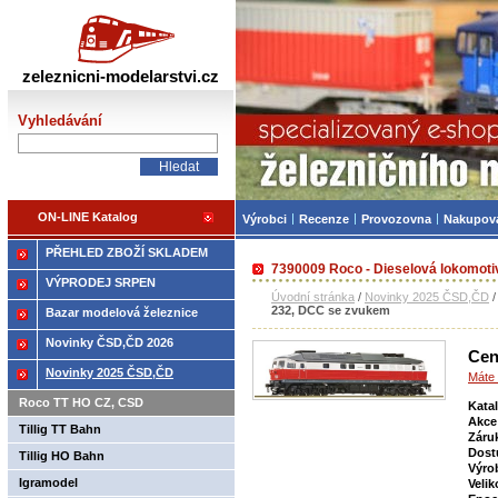
Železniční modelářství
zeleznicni-modelarstvi.cz
Vyhledávání
ON-LINE Katalog
Výrobci
Recenze
Provozovna
Nakupov
PŘEHLED ZBOŽÍ SKLADEM
7390009 Roco - Dieselová lokomot
VÝPRODEJ SRPEN
Úvodní stránka
/
Novinky 2025 ČSD,ČD
232, DCC se zvukem
Bazar modelová železnice
Novinky ČSD,ČD 2026
Cen
Novinky 2025 ČSD,ČD
Máte 
Roco TT HO CZ, CSD
Kata
Akce
Tillig TT Bahn
Záru
Dost
Tillig HO Bahn
Výro
Igramodel
Velik