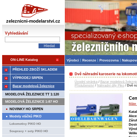
Železniční modelářství
zeleznicni-modelarstvi.cz
Vyhledávání
ON-LINE Katalog
Výrobci
Recenze
Provozovna
Nakupov
PŘEHLED ZBOŽÍ SKLADEM
Dvě náhradní karoserie na lokomot
VÝPRODEJ SRPEN
Úvodní stránka
/
Bazar modelová železni
Příslušenství
/
Náhradní díly Piko
/
Dvě n
Bazar modelová železnice
MODELOVÁ ŽELEZNICE TT 1:120
Cen
MODELOVÁ ŽELEZNICE 1:87 HO
Máte 
NOVINKY HO SRPEN
Kata
Akce
Modely vláčků PIKO
Záru
Lokomotivy PIKO HO
Dost
Výro
Soupravy + sety PIKO HO
Velik