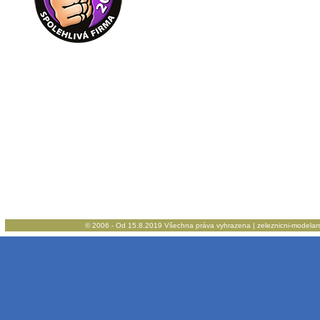
© 2006 - Od 15.8.2019 Všechna práva vyhrazena | zeleznicni-modelarstv