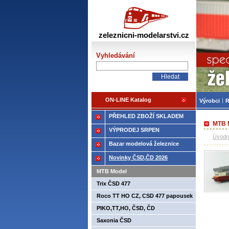
Žele
zeleznicni-modelarstvi.cz
Vyhledávání
ON-LINE Katalog
Výrobci
R
PŘEHLED ZBOŽÍ SKLADEM
MTB M
VÝPRODEJ SRPEN
Úvodn
Bazar modelová železnice
Novinky ČSD,ČD 2026
MTB Model
Trix ČSD 477
Roco TT HO CZ, CSD 477 papousek
PIKO,TT,HO, ČSD, ČD
Saxonia ČSD