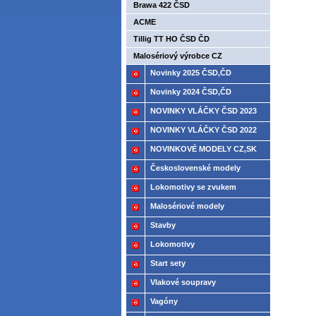
Brawa 422 ČSD
ACME
Tillig TT HO ČSD ČD
Malosériový výrobce CZ
Novinky 2025 ČSD,ČD
Novinky 2024 ČSD,ČD
NOVINKY VLÁČKY ČSD 2023
NOVINKY VLÁČKY ČSD 2022
NOVINKOVÉ MODELY CZ,SK
2021
Československé modely
ČSD,ČD
Lokomotivy se zvukem
Malosériové modely
Stavby
Lokomotivy
Start sety
Vlakové soupravy
Vagóny