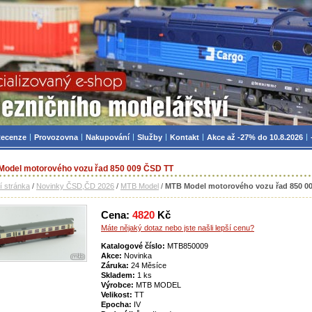
zniční modelářství, modely, TT, H0, mašinky
ecenze
Provozovna
Nakupování
Služby
Kontakt
Akce až -27% do 10.8.2026
odel motorového vozu řad 850 009 ČSD TT
í stránka
/
Novinky ČSD,ČD 2026
/
MTB Model
/
MTB Model motorového vozu řad 850 0
Cena:
4820
Kč
Máte nějaký dotaz nebo jste našli lepší cenu?
Katalogové číslo:
MTB850009
Akce:
Novinka
Záruka:
24 Měsíce
Skladem:
1 ks
Výrobce:
MTB MODEL
Velikost:
TT
Epocha:
IV