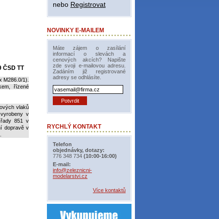
nebo
Registrovat
NOVINKY E-MAILEM
Máte zájem o zasílání
informací o slevách a
cenových akcích? Napište
zde svoji e-mailovou adresu.
9 ČSD TT
Zadáním již registrované
adresy se odhlásíte.
x M286.0/1).
kem, řízené
ových vlaků
 vyrobeny v
 řady 851 v
RYCHLÝ KONTAKT
í dopravě v
.
Telefon
objednávky, dotazy:
776 348 734
(10:00-16:00)
E-mail:
info@zeleznicni-
modelarstvi.cz
Více kontaktů