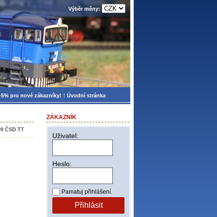
Výběr měny:
-5% pro nové zákazníky!
Úvodní stránka
ZÁKAZNÍK
09 ČSD TT
Uživatel:
Heslo:
Pamatuj přihlášení.
Přihlásit