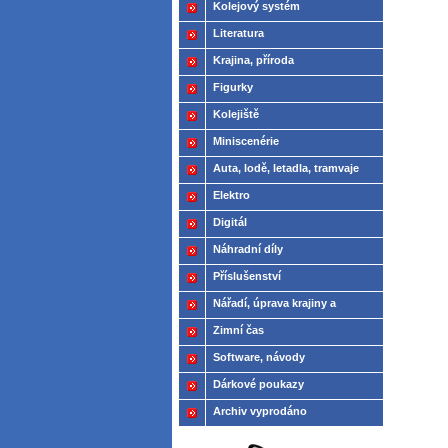
Kolejový systém
Literatura
Krajina, příroda
Figurky
Kolejiště
Miniscenérie
Auta, lodě, letadla, tramvaje
Elektro
Digitál
Náhradní díly
Příslušenství
Nářadí, úprava krajiny a
modelů
Zimní čas
Software, návody
Dárkové poukazy
Archiv vyprodáno