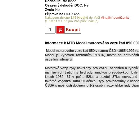
Dodací lhůta:
Ihned
Osazený dekodér DCC:
Ne
Zvuk:
Ne
Příprava na DCC:
Ano
Nákupem získáte
145 Kreditů
do Vaší
Virtuální peněženky
(1 Kredit = 1 Kč pro Váš příští nákup)
Koupit
Informace k MTB Model motorového vozu řad 850 00
Model motorového vozu řad 850 v natěru ČSD -1985-1992 (e
Model je vybaven rozhraním Plux16, motor se setrvační
osvětlení interiéru.
Motorové vozy byly navrženy pro vozbu osobních a rychlík
na hlavních tratích s hydrodynamickou převodovkou. Byly
letech 1962 -67 v počtu 52ks a pozdějí 37ks inovované
továrně Vagonka Tatra Studénka. Byly provozovány v osobn
ČSSR s možností doplnění o 1-2 osobní vozy lehké řady Balm