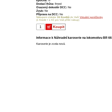
Epocha:
IV
Dodací lhůta:
Ihned
Osazený dekodér DCC:
Ne
Zvuk:
Ne
Příprava na DCC:
Ne
Nákupem získáte
16 Kreditů
do Vaší
Virtuální peněženky
(1 Kredit = 1 Kč pro Váš příští nákup)
Koupit
Informace k Náhradní karoserie na lokomotivu BR 6
Karoserie je zcela nová.