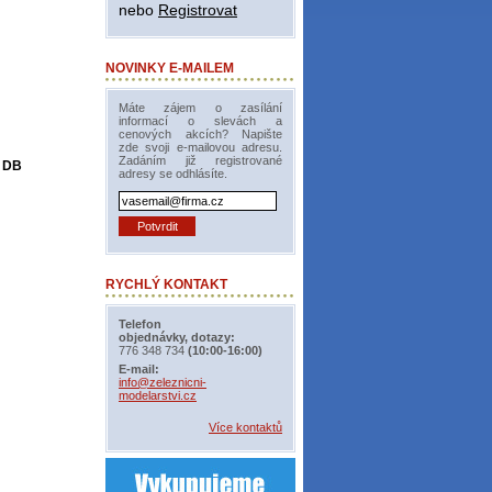
nebo
Registrovat
NOVINKY E-MAILEM
Máte zájem o zasílání
informací o slevách a
cenových akcích? Napište
zde svoji e-mailovou adresu.
Zadáním již registrované
6 DB
adresy se odhlásíte.
RYCHLÝ KONTAKT
Telefon
objednávky, dotazy:
776 348 734
(10:00-16:00)
E-mail:
info@zeleznicni-
modelarstvi.cz
Více kontaktů