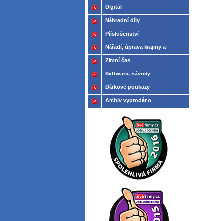
Digitál
Náhradní díly
Příslušenství
Nářadí, úprava krajiny a
modelů
Zimní čas
Software, návody
Dárkové poukazy
Archiv vyprodáno