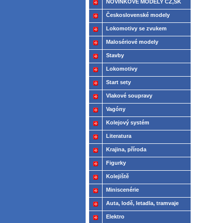
NOVINKOVÉ MODELY CZ,SK
2021
Československé modely
ČSD,ČD
Lokomotivy se zvukem
Malosériové modely
Stavby
Lokomotivy
Start sety
Vlakové soupravy
Vagóny
Kolejový systém
Literatura
Krajina, příroda
Figurky
Kolejiště
Miniscenérie
Auta, lodě, letadla, tramvaje
Elektro