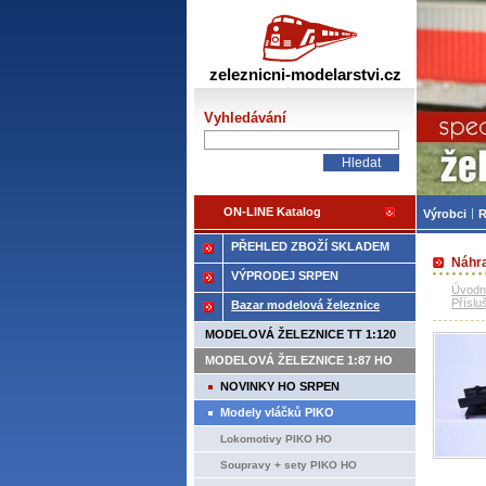
Žele
zeleznicni-modelarstvi.cz
Vyhledávání
ON-LINE Katalog
Výrobci
R
PŘEHLED ZBOŽÍ SKLADEM
Náhra
VÝPRODEJ SRPEN
Úvodn
Příslu
Bazar modelová železnice
MODELOVÁ ŽELEZNICE TT 1:120
MODELOVÁ ŽELEZNICE 1:87 HO
NOVINKY HO SRPEN
Modely vláčků PIKO
Lokomotivy PIKO HO
Soupravy + sety PIKO HO