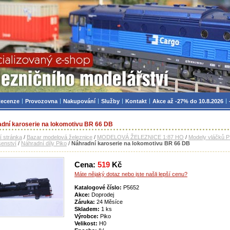
zniční modelářství, modely, TT, H0, mašinky
ecenze
Provozovna
Nakupování
Služby
Kontakt
Akce až -27% do 10.8.2026
dní karoserie na lokomotivu BR 66 DB
í stránka
/
Bazar modelová železnice
/
MODELOVÁ ŽELEZNICE 1:87 HO
/
Modely vláčků 
šenství
/
Náhradní díly Piko
/
Náhradní karoserie na lokomotivu BR 66 DB
Cena:
519
Kč
Máte nějaký dotaz nebo jste našli lepší cenu?
Katalogové číslo:
P5652
Akce:
Doprodej
Záruka:
24 Měsíce
Skladem:
1 ks
Výrobce:
Piko
Velikost:
H0