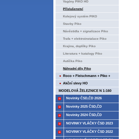
Vagóny PIKO HO
Příslušenství
Kolejový systém PIKO
Stavby Piko
Návěstidla + signalizace Piko
Trafa + elektroinstalace Piko
Krajina, doplňky Piko
Literatura + katalogy Piko
Autíčka Piko
Náhradní díly Piko
Roco + Fleischmann + Piko +
Tillig+ Brawa
Akční slevy HO
MODELOVÁ ŽELEZNICE N 1:160
Novinky ČSD,ČD 2026
Novinky 2025 ČSD,ČD
Novinky 2024 ČSD,ČD
NOVINKY VLÁČKY ČSD 2023
NOVINKY VLÁČKY ČSD 2022