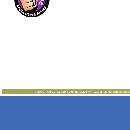
© 2006 - Od 15.8.2019 Všechna práva vyhrazena | zeleznicni-modelarstv