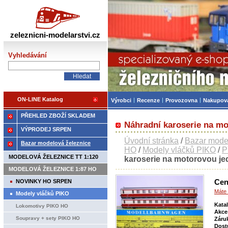
Železniční modelářství
zeleznicni-modelarstvi.cz
Vyhledávání
ON-LINE Katalog
Výrobci
Recenze
Provozovna
Nakupov
PŘEHLED ZBOŽÍ SKLADEM
Náhradní karoserie na m
VÝPRODEJ SRPEN
Úvodní stránka
/
Bazar mode
Bazar modelová železnice
HO
/
Modely vláčků PIKO
/
P
MODELOVÁ ŽELEZNICE TT 1:120
karoserie na motorovou j
MODELOVÁ ŽELEZNICE 1:87 HO
Cen
NOVINKY HO SRPEN
Máte 
Modely vláčků PIKO
Kata
Lokomotivy PIKO HO
Akce
Soupravy + sety PIKO HO
Záru
Dost