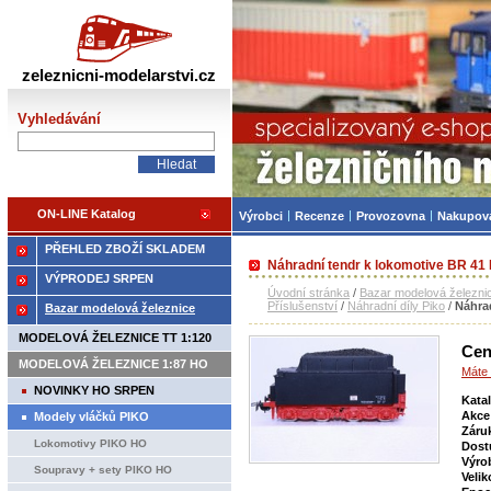
Železniční modelářství
zeleznicni-modelarstvi.cz
Vyhledávání
ON-LINE Katalog
Výrobci
Recenze
Provozovna
Nakupov
PŘEHLED ZBOŽÍ SKLADEM
Náhradní tendr k lokomotive BR 41
VÝPRODEJ SRPEN
Úvodní stránka
/
Bazar modelová železni
Příslušenství
/
Náhradní díly Piko
/
Náhra
Bazar modelová železnice
MODELOVÁ ŽELEZNICE TT 1:120
Cen
MODELOVÁ ŽELEZNICE 1:87 HO
Máte 
NOVINKY HO SRPEN
Kata
Akce
Modely vláčků PIKO
Záru
Lokomotivy PIKO HO
Dost
Výro
Soupravy + sety PIKO HO
Velik