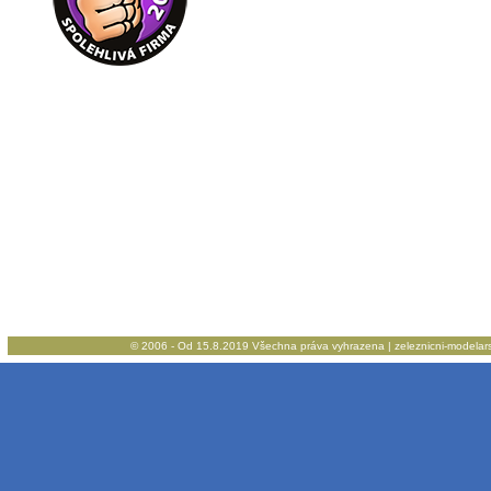
© 2006 - Od 15.8.2019 Všechna práva vyhrazena | zeleznicni-modelarstv