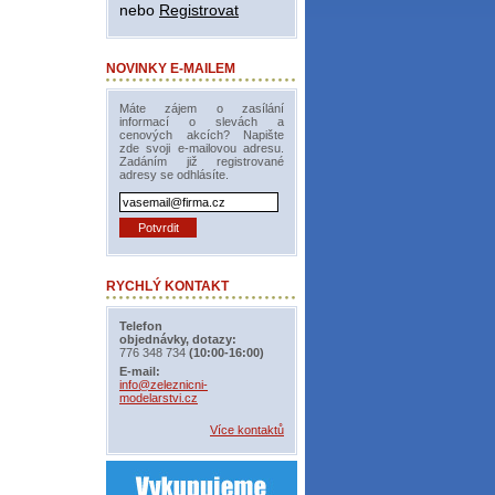
nebo
Registrovat
NOVINKY E-MAILEM
Máte zájem o zasílání
informací o slevách a
cenových akcích? Napište
zde svoji e-mailovou adresu.
Zadáním již registrované
adresy se odhlásíte.
RYCHLÝ KONTAKT
Telefon
objednávky, dotazy:
776 348 734
(10:00-16:00)
E-mail:
info@zeleznicni-
modelarstvi.cz
Více kontaktů