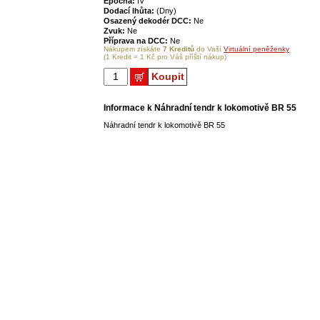
Epocha:
IV
Dodací lhůta:
(Dny)
Osazený dekodér DCC:
Ne
Zvuk:
Ne
Příprava na DCC:
Ne
Nákupem získáte
7 Kreditů
do Vaší
Virtuální peněženky
(1 Kredit = 1 Kč pro Váš příští nákup)
Koupit
Informace k Náhradní tendr k lokomotivě BR 55
Náhradní tendr k lokomotivě BR 55