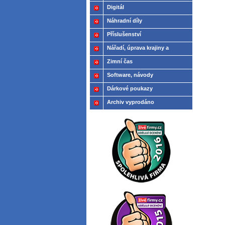
Digitál
Náhradní díly
Příslušenství
Nářadí, úprava krajiny a
modelů
Zimní čas
Software, návody
Dárkové poukazy
Archiv vyprodáno