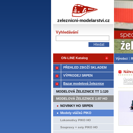
Žele
zeleznicni-modelarstvi.cz
Vyhledávání
ON-LINE Katalog
Výrobci
R
PŘEHLED ZBOŽÍ SKLADEM
Náhra
VÝPRODEJ SRPEN
Úvodn
Příslu
Bazar modelová železnice
MODELOVÁ ŽELEZNICE TT 1:120
MODELOVÁ ŽELEZNICE 1:87 HO
NOVINKY HO SRPEN
Modely vláčků PIKO
Lokomotivy PIKO HO
Soupravy + sety PIKO HO