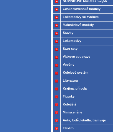
NOVINKOVÉ MODELY CZ,SK
2021
Československé modely
ČSD,ČD
Lokomotivy se zvukem
Malosériové modely
Stavby
Lokomotivy
Start sety
Vlakové soupravy
Vagóny
Kolejový systém
Literatura
Krajina, příroda
Figurky
Kolejiště
Miniscenérie
Auta, lodě, letadla, tramvaje
Elektro