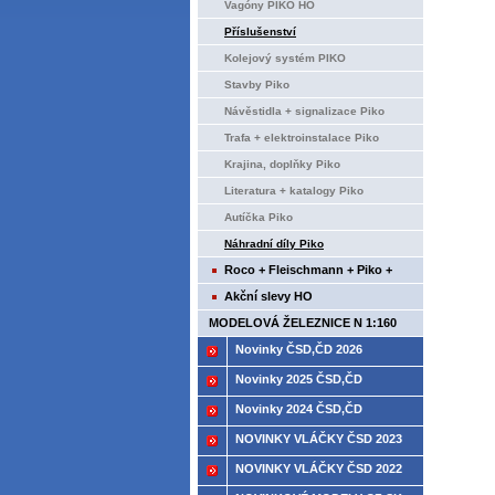
Vagóny PIKO HO
Příslušenství
Kolejový systém PIKO
Stavby Piko
Návěstidla + signalizace Piko
Trafa + elektroinstalace Piko
Krajina, doplňky Piko
Literatura + katalogy Piko
Autíčka Piko
Náhradní díly Piko
Roco + Fleischmann + Piko +
Tillig+ Brawa
Akční slevy HO
MODELOVÁ ŽELEZNICE N 1:160
Novinky ČSD,ČD 2026
Novinky 2025 ČSD,ČD
Novinky 2024 ČSD,ČD
NOVINKY VLÁČKY ČSD 2023
NOVINKY VLÁČKY ČSD 2022