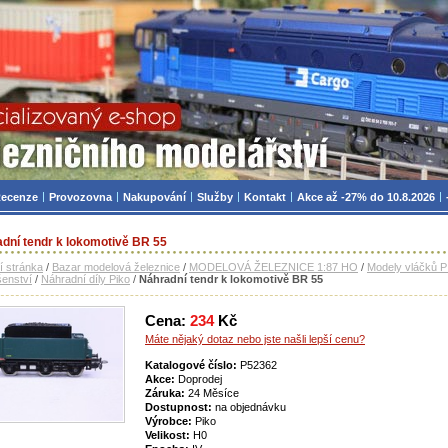
zniční modelářství, modely, TT, H0, mašinky
ecenze
Provozovna
Nakupování
Služby
Kontakt
Akce až -27% do 10.8.2026
dní tendr k lokomotivě BR 55
í stránka
/
Bazar modelová železnice
/
MODELOVÁ ŽELEZNICE 1:87 HO
/
Modely vláčků 
šenství
/
Náhradní díly Piko
/
Náhradní tendr k lokomotivě BR 55
Cena:
234
Kč
Máte nějaký dotaz nebo jste našli lepší cenu?
Katalogové číslo:
P52362
Akce:
Doprodej
Záruka:
24 Měsíce
Dostupnost:
na objednávku
Výrobce:
Piko
Velikost:
H0