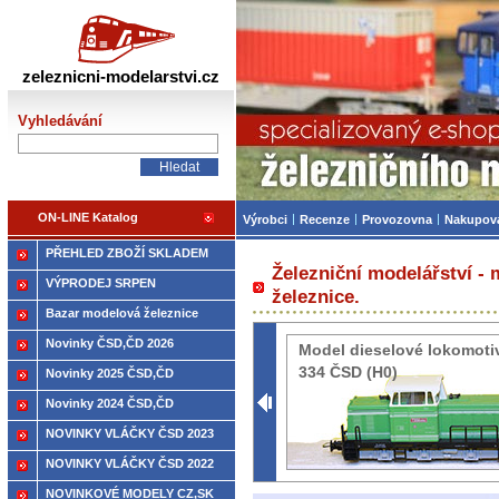
Železniční modelářství
zeleznicni-modelarstvi.cz
Vyhledávání
ON-LINE Katalog
Výrobci
Recenze
Provozovna
Nakupov
PŘEHLED ZBOŽÍ SKLADEM
Železniční modelářství -
VÝPRODEJ SRPEN
železnice.
Bazar modelová železnice
Novinky ČSD,ČD 2026
Model dieselové lokomoti
334 ČSD (H0)
Novinky 2025 ČSD,ČD
Novinky 2024 ČSD,ČD
NOVINKY VLÁČKY ČSD 2023
NOVINKY VLÁČKY ČSD 2022
NOVINKOVÉ MODELY CZ,SK