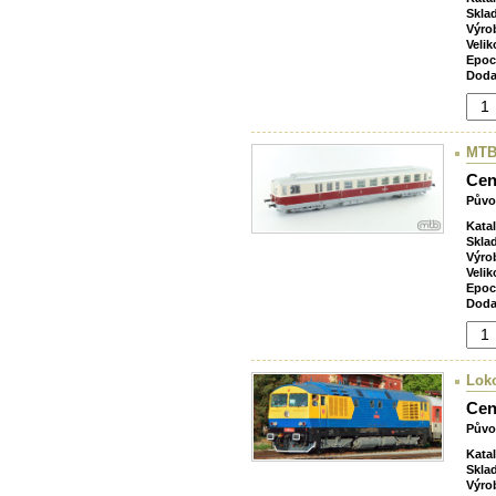
Skla
Výro
Velik
Epoc
Doda
MTB
Cen
Půvo
Kata
Skla
Výro
Velik
Epoc
Doda
Lok
Cen
Půvo
Kata
Skla
Výro