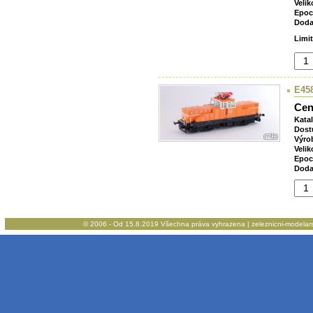
Velik
Epoc
Doda
Limi
E458
Cen
Kata
Dost
Výro
Velik
Epoc
Doda
© 2006 - Od 15.8.2019 Všechna práva vyhrazena | zeleznicni-modelarstv