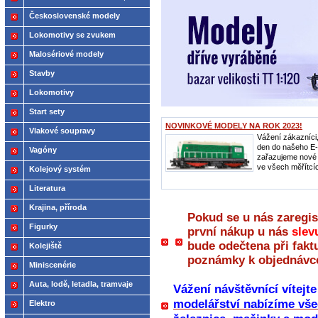
2021
Československé modely
ČSD,ČD
Lokomotivy se zvukem
Malosériové modely
Stavby
Lokomotivy
Start sety
NOVINKOVÉ MODELY NA ROK 2023!
Vlakové soupravy
Vážení zákazníci
den do našeho E
Vagóny
zařazujeme nové
ve všech měřítcíc
Kolejový systém
Literatura
Krajina, příroda
Pokud se u nás zaregis
Figurky
první nákup u nás
slev
bude odečtena při fakt
Kolejiště
poznámky k objednávc
Miniscenérie
Auta, lodě, letadla, tramvaje
Vážení návštěvnící vítejt
modelářství nabízíme vše
Elektro