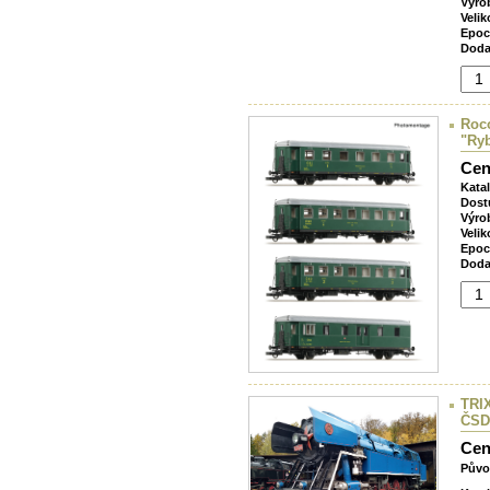
Výro
Velik
Epoc
Doda
Roco
"Ryb
Cen
Kata
Dost
Výro
Velik
Epoc
Doda
TRIX
ČSD
Cen
Půvo