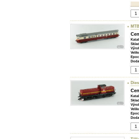
MTB
Cen
Kata
Skla
Výro
Velik
Epoc
Doda
Dies
Cen
Kata
Skla
Výro
Velik
Epoc
Doda