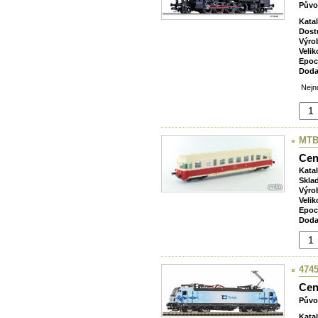
Půvo
Kata
Dost
Výro
Velik
Epoc
Doda
Nejno
MTB
Cen
Kata
Skla
Výro
Velik
Epoc
Doda
4745
Cen
Půvo
Kata