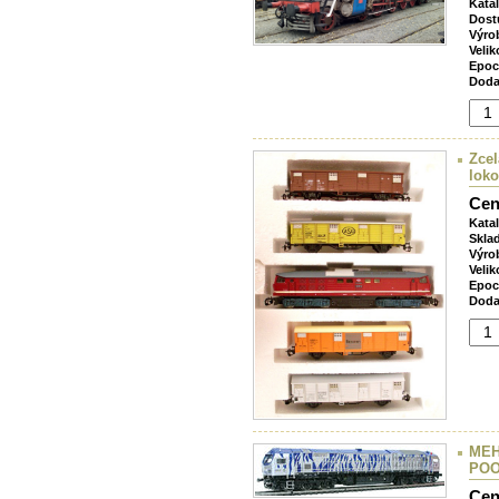
Kata
Dost
Výro
Velik
Epoc
Doda
Zcel
loko
Cen
Kata
Skla
Výro
Velik
Epoc
Doda
MEH
POO
Cen