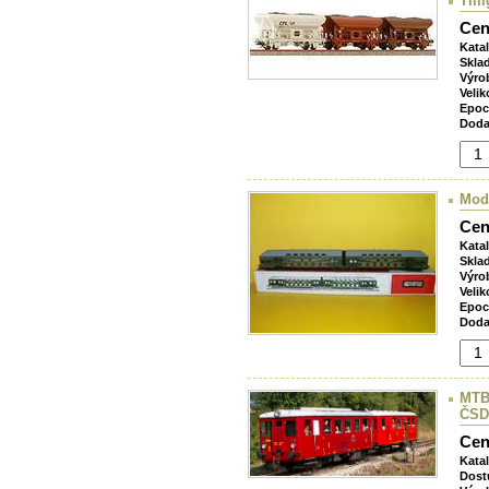
Till
Cen
Kata
Skla
Výro
Velik
Epoc
Doda
Mod
Cen
Kata
Skla
Výro
Velik
Epoc
Doda
MTB
ČSD
Cen
Kata
Dost