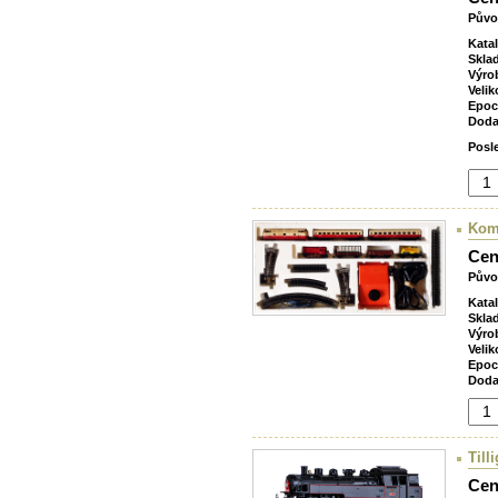
Půvo
Kata
Skla
Výro
Velik
Epoc
Doda
Posl
Komb
Cen
Půvo
Kata
Skla
Výro
Velik
Epoc
Doda
Till
Cen