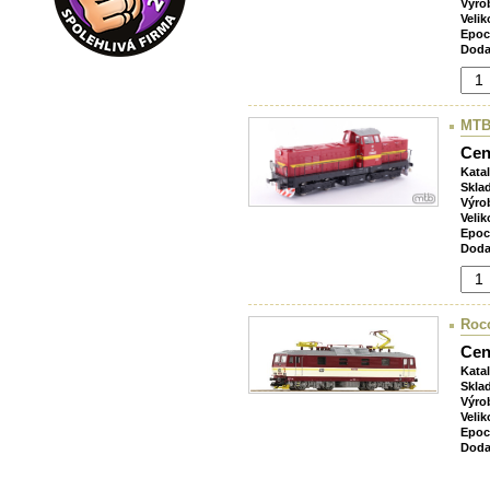
Výro
Velik
Epoc
Doda
MTB
Cen
Kata
Skla
Výro
Velik
Epoc
Doda
Roco
Cen
Kata
Skla
Výro
Velik
Epoc
Doda