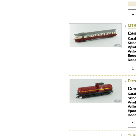
MTB
Cen
Kata
Skla
Výro
Velik
Epoc
Doda
Dies
Cen
Kata
Skla
Výro
Velik
Epoc
Doda