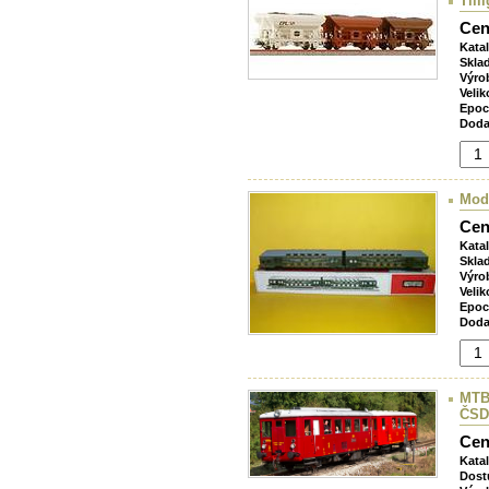
Till
Cen
Kata
Skla
Výro
Velik
Epoc
Doda
Mod
Cen
Kata
Skla
Výro
Velik
Epoc
Doda
MTB
ČSD
Cen
Kata
Dost