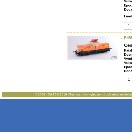
Velik
Epoc
Doda
Limi
E458
Cen
Kata
Dost
Výro
Velik
Epoc
Doda
© 2006 - Od 15.8.2019 Všechna práva vyhrazena | zeleznicni-modelarstv