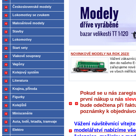
2021
Československé modely
ČSD,ČD
Lokomotivy se zvukem
Malosériové modely
Stavby
Lokomotivy
Start sety
NOVINKOVÉ MODELY NA ROK 2023!
Vlakové soupravy
Vážení zákazníci
den do našeho E
Vagóny
zařazujeme nové
ve všech měřítcíc
Kolejový systém
Literatura
Krajina, příroda
Pokud se u nás zaregis
Figurky
první nákup u nás
slev
bude odečtena při fakt
Kolejiště
poznámky k objednávc
Miniscenérie
Auta, lodě, letadla, tramvaje
Vážení návštěvnící vítejt
modelářství nabízíme vše
Elektro