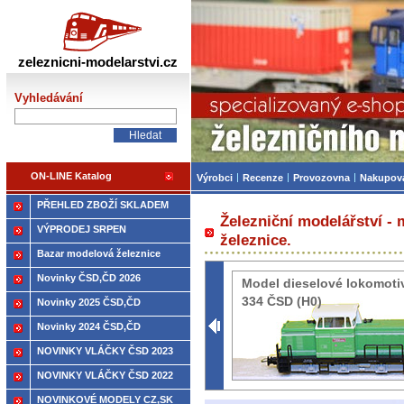
Železniční modelářství
zeleznicni-modelarstvi.cz
Vyhledávání
ON-LINE Katalog
Výrobci
Recenze
Provozovna
Nakupov
PŘEHLED ZBOŽÍ SKLADEM
Železniční modelářství -
VÝPRODEJ SRPEN
železnice.
Bazar modelová železnice
Novinky ČSD,ČD 2026
Model dieselové lokomoti
334 ČSD (H0)
Novinky 2025 ČSD,ČD
Novinky 2024 ČSD,ČD
NOVINKY VLÁČKY ČSD 2023
NOVINKY VLÁČKY ČSD 2022
NOVINKOVÉ MODELY CZ,SK