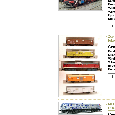
Kata
Dost
Výro
Velik
Epoc
Doda
Zcel
loko
Cen
Kata
Skla
Výro
Velik
Epoc
Doda
MEH
POO
Cen