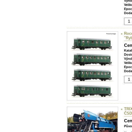
Výro
Velik
Epoc
Doda
Roco
"Ryb
Cen
Kata
Dost
Výro
Velik
Epoc
Doda
TRIX
ČSD
Cen
Půvo