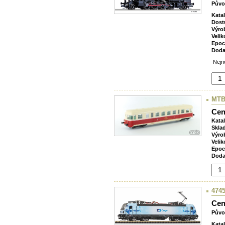
Půvo
Kata
Dost
Výro
Velik
Epoc
Doda
Nejno
MTB
Cen
Kata
Skla
Výro
Velik
Epoc
Doda
4745
Cen
Půvo
Kata