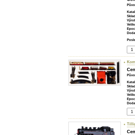
Půvo
Kata
Skla
Výro
Velik
Epoc
Doda
Posl
Komb
Cen
Půvo
Kata
Skla
Výro
Velik
Epoc
Doda
Till
Cen