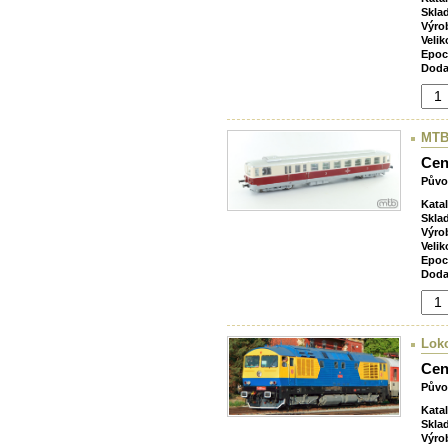
Skla
Výro
Velik
Epoc
Doda
MTB
Cen
Půvo
Kata
Skla
Výro
Velik
Epoc
Doda
Lok
Cen
Půvo
Kata
Skla
Výro