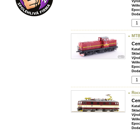
Výro
Velik
Epoc
Doda
MTB
Cen
Kata
Skla
Výro
Velik
Epoc
Doda
Roco
Cen
Kata
Skla
Výro
Velik
Epoc
Doda