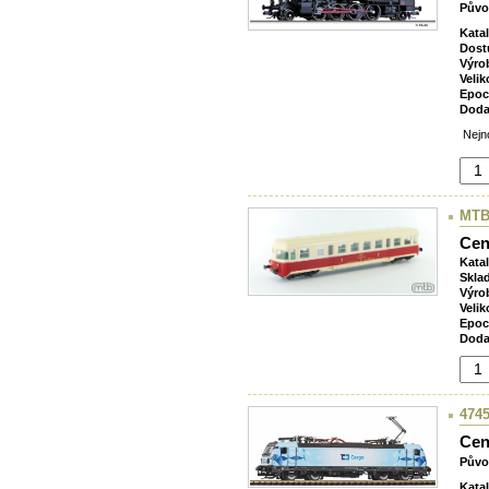
Půvo
Kata
Dost
Výro
Velik
Epoc
Doda
Nejno
MTB
Cen
Kata
Skla
Výro
Velik
Epoc
Doda
4745
Cen
Půvo
Kata