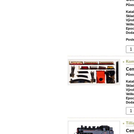
Půvo
Kata
Skla
Výro
Velik
Epoc
Doda
Posl
Komb
Cen
Půvo
Kata
Skla
Výro
Velik
Epoc
Doda
Till
Cen