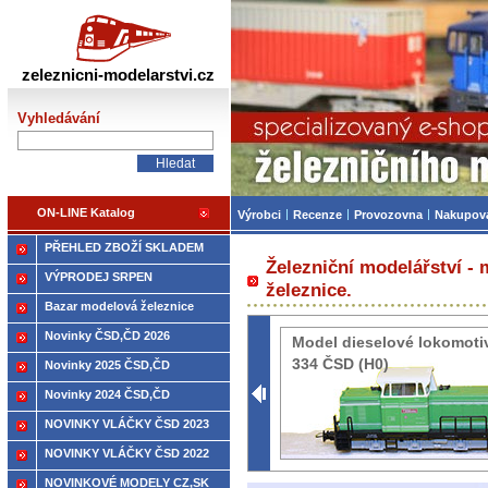
Železniční modelářství
zeleznicni-modelarstvi.cz
Vyhledávání
ON-LINE Katalog
Výrobci
Recenze
Provozovna
Nakupov
PŘEHLED ZBOŽÍ SKLADEM
Železniční modelářství -
VÝPRODEJ SRPEN
železnice.
Bazar modelová železnice
Novinky ČSD,ČD 2026
Model dieselové lokomoti
334 ČSD (H0)
Novinky 2025 ČSD,ČD
Novinky 2024 ČSD,ČD
NOVINKY VLÁČKY ČSD 2023
NOVINKY VLÁČKY ČSD 2022
NOVINKOVÉ MODELY CZ,SK