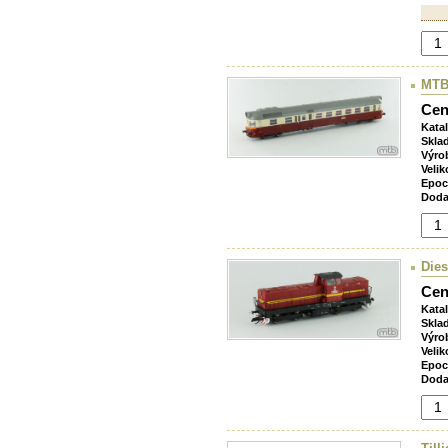
MTB
Cen
Kata
Skla
Výro
Velik
Epoc
Doda
Dies
Cen
Kata
Skla
Výro
Velik
Epoc
Doda