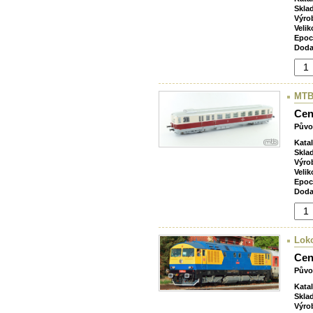
Skla
Výro
Velik
Epoc
Doda
MTB
Cen
Půvo
Kata
Skla
Výro
Velik
Epoc
Doda
Lok
Cen
Půvo
Kata
Skla
Výro