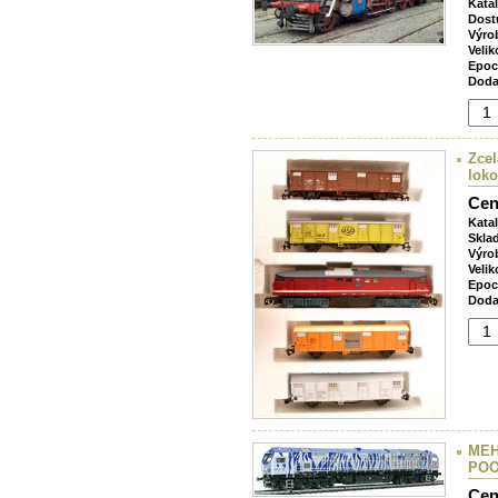
Kata
Dost
Výro
Velik
Epoc
Doda
Zcel
loko
Cen
Kata
Skla
Výro
Velik
Epoc
Doda
MEH
POO
Cen