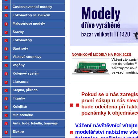
2021
Československé modely
ČSD,ČD
Lokomotivy se zvukem
Malosériové modely
Stavby
Lokomotivy
Start sety
NOVINKOVÉ MODELY NA ROK 2023!
Vlakové soupravy
Vážení zákazníci
den do našeho E
Vagóny
zařazujeme nové
ve všech měřítcíc
Kolejový systém
Literatura
Krajina, příroda
Pokud se u nás zaregis
Figurky
první nákup u nás
slev
bude odečtena při fakt
Kolejiště
poznámky k objednávc
Miniscenérie
Auta, lodě, letadla, tramvaje
Vážení návštěvnící vítejt
modelářství nabízíme vše
Elektro