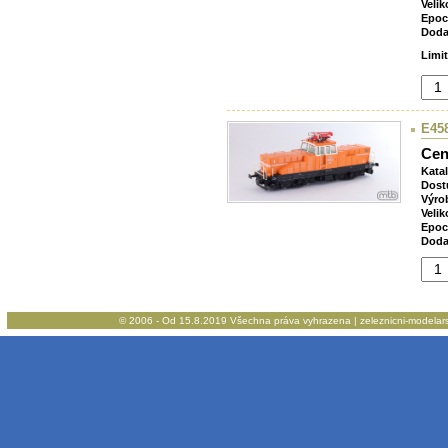
Velik
Epoc
Doda
Limi
E458
Cen
Kata
Dost
Výro
Velik
Epoc
Doda
© 2006 - Od 15.8.2019 Všechna práva vyhrazena | zeleznicni-modelarstv