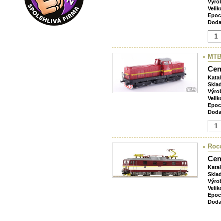
Výro
Velik
Epoc
Doda
MTB
Cen
Kata
Skla
Výro
Velik
Epoc
Doda
Roco
Cen
Kata
Skla
Výro
Velik
Epoc
Doda