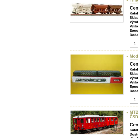
Till
Cen
Kata
Skla
Výro
Velik
Epoc
Doda
Mod
Cen
Kata
Skla
Výro
Velik
Epoc
Doda
MTB
ČSD
Cen
Kata
Dost