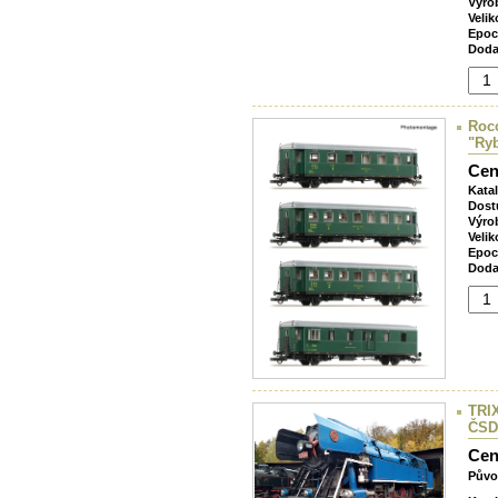
Výro
Velik
Epoc
Doda
Roco
"Ryb
Cen
Kata
Dost
Výro
Velik
Epoc
Doda
TRIX
ČSD
Cen
Půvo