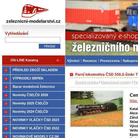
Železniční modelářství
zeleznicni-modelarstvi.cz
Vyhledávání
ON-LINE Katalog
Výrobci
Recenze
Provozovna
Nakupov
PŘEHLED ZBOŽÍ SKLADEM
Parní lokomotiva ČSD 556.0-štokr T
VÝPRODEJ SRPEN
Úvodní stránka
/
Malosériové modely
/
Pa
Bazar modelová železnice
Cen
Novinky ČSD,ČD 2026
Máte 
Novinky 2025 ČSD,ČD
Kata
Novinky 2024 ČSD,ČD
Akce
Záru
NOVINKY VLÁČKY ČSD 2023
Skla
Výro
NOVINKY VLÁČKY ČSD 2022
Velik
Epoc
NOVINKOVÉ MODELY CZ,SK