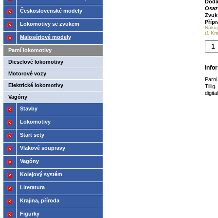
Doda
Osaz
2021
Československé modely
Zvuk
ČSD,ČD
Příp
Lokomotivy se zvukem
Náku
(1 Kr
Malosériové modely
Parní lokomotivy
Dieselové lokomotivy
Info
Motorové vozy
Parn
Elektrické lokomotivy
Till
digita
Vagóny
Stavby
Lokomotivy
Start sety
Vlakové soupravy
Vagóny
Kolejový systém
Literatura
Krajina, příroda
Figurky