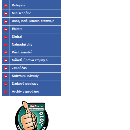
Kolejiště
Miniscenérie
Auta, lodě, letadla, tramvaje
Elektro
Digitál
Náhradní díly
Příslušenství
Nářadí, úprava krajiny a
modelů
Zimní čas
Software, návody
Dárkové poukazy
Archiv vyprodáno