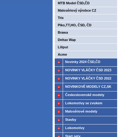
MTB Model ČSD,ČD
Malosériový výrobce CZ
Trix
Piko,TT,HO, ČSD, ČD
Brawa
Deltax Wap
Liliput
Acme
Novinky 2024 ČSD,ČD
NOVINKY VLÁČKY ČSD 2023
NOVINKY VLÁČKY ČSD 2022
NOVINKOVÉ MODELY CZ,SK
2021
Československé modely
ČSD,ČD
Lokomotivy se zvukem
Malosériové modely
Stavby
Lokomotivy
Start sety