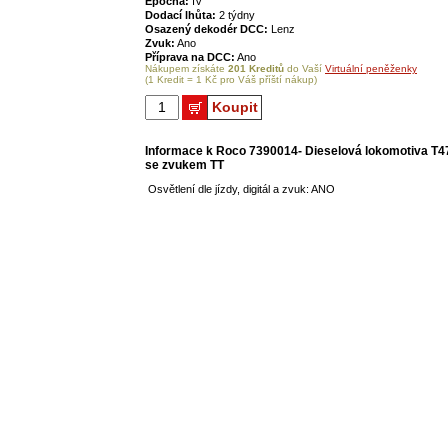
Epocha:
IV
Dodací lhůta:
2 týdny
Osazený dekodér DCC:
Lenz
Zvuk:
Ano
Příprava na DCC:
Ano
Nákupem získáte
201 Kreditů
do Vaší
Virtuální peněženky
(1 Kredit = 1 Kč pro Váš příští nákup)
Koupit
Informace k Roco 7390014- Dieselová lokomotiva T4
se zvukem TT
Osvětlení dle jízdy, digitál a zvuk: ANO