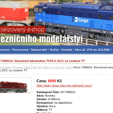
zniční modelářství, modely, TT, H0, mašinky
ecenze
Provozovna
Nakupování
Služby
Kontakt
Akce až -27% do 10.8.2026
7390014- Dieselová lokomotiva T478.4, DCC se zvukem TT
í stránka
/
Novinky 2025 ČSD,ČD
/
Roco TT HO CZ, CSD
/
Roco 7390014- Dieselová lok
4, DCC se zvukem TT
Cena:
6690
Kč
Máte nějaký dotaz nebo jste našli lepší cenu?
Katalogové číslo:
RC7390014
Akce:
Novinka
Záruka:
24 Měsíce
Dostupnost:
na objednávku
Výrobce:
Roco
Velikost:
TT