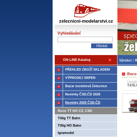
Žele
zeleznicni-modelarstvi.cz
Vyhledávání
ON-LINE Katalog
Výrobci
R
PŘEHLED ZBOŽÍ SKLADEM
Roco 
VÝPRODEJ SRPEN
Úvodn
T478.
Bazar modelová železnice
Novinky ČSD,ČD 2026
Novinky 2025 ČSD,ČD
Roco TT HO CZ, CSD
Tillig TT Bahn
Tillig HO Bahn
Igramodel