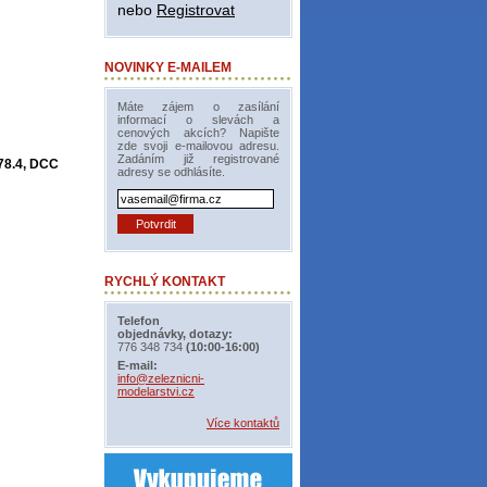
nebo
Registrovat
NOVINKY E-MAILEM
Máte zájem o zasílání
informací o slevách a
cenových akcích? Napište
zde svoji e-mailovou adresu.
Zadáním již registrované
78.4, DCC
adresy se odhlásíte.
RYCHLÝ KONTAKT
Telefon
objednávky, dotazy:
776 348 734
(10:00-16:00)
E-mail:
info@zeleznicni-
modelarstvi.cz
Více kontaktů