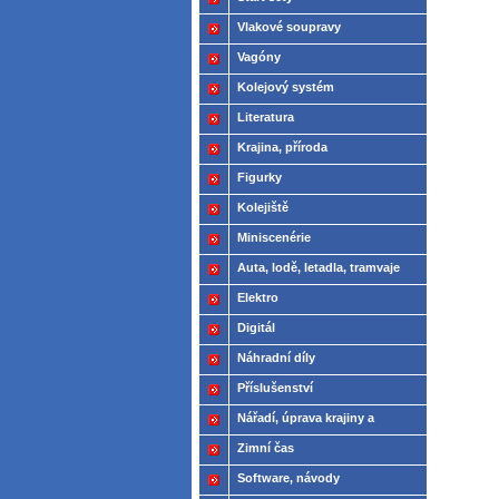
Vlakové soupravy
Vagóny
Kolejový systém
Literatura
Krajina, příroda
Figurky
Kolejiště
Miniscenérie
Auta, lodě, letadla, tramvaje
Elektro
Digitál
Náhradní díly
Příslušenství
Nářadí, úprava krajiny a
modelů
Zimní čas
Software, návody