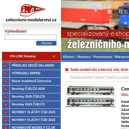
Železniční modelářství
zeleznicni-modelarstvi.cz
Vyhledávání
ON-LINE Katalog
Výrobci
Recenze
Provozovna
Nakupov
PŘEHLED ZBOŽÍ SKLADEM
Sada osobní vůz a barový vůz, dra
VÝPRODEJ SRPEN
Úvodní stránka
/
Vagóny
/
Vagóny v sete
Bazar modelová železnice
Cen
Novinky ČSD,ČD 2026
Máte 
Novinky 2025 ČSD,ČD
Kata
Novinky 2024 ČSD,ČD
Akce
Záru
NOVINKY VLÁČKY ČSD 2023
Dost
Výro
NOVINKY VLÁČKY ČSD 2022
Velik
Doda
NOVINKOVÉ MODELY CZ,SK