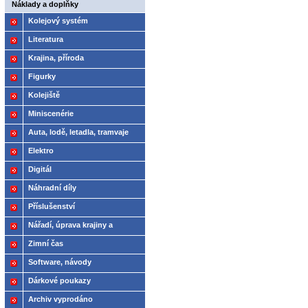
Náklady a doplňky
Kolejový systém
Literatura
Krajina, příroda
Figurky
Kolejiště
Miniscenérie
Auta, lodě, letadla, tramvaje
Elektro
Digitál
Náhradní díly
Příslušenství
Nářadí, úprava krajiny a
modelů
Zimní čas
Software, návody
Dárkové poukazy
Archiv vyprodáno