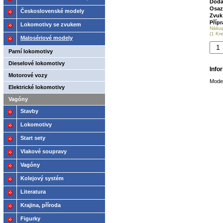
Doda
Osaz
2021
Československé modely
Zvuk
ČSD,ČD
Příp
Lokomotivy se zvukem
Náku
(1 Kr
Malosériové modely
Parní lokomotivy
Dieselové lokomotivy
Info
Motorové vozy
Mode
Elektrické lokomotivy
Vagóny
Stavby
Lokomotivy
Start sety
Vlakové soupravy
Vagóny
Kolejový systém
Literatura
Krajina, příroda
Figurky