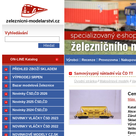
Železniční modelářství
zeleznicni-modelarstvi.cz
Vyhledávání
ON-LINE Katalog
Výrobci
Recenze
Provozovna
Nakupov
PŘEHLED ZBOŽÍ SKLADEM
Samovýsypný nákladní vůz ČD TT
VÝPRODEJ SRPEN
Úvodní stránka
/
Malosériové modely
/
Va
Bazar modelová železnice
Cen
Novinky ČSD,ČD 2026
Máte 
Novinky 2025 ČSD,ČD
Kata
Novinky 2024 ČSD,ČD
Akce
Záru
NOVINKY VLÁČKY ČSD 2023
Skla
Výro
NOVINKY VLÁČKY ČSD 2022
Velik
Epoc
NOVINKOVÉ MODELY CZ,SK