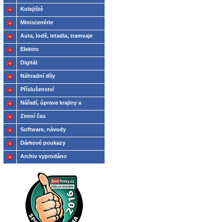
Kolejiště
Miniscenérie
Auta, lodě, letadla, tramvaje
Elektro
Digitál
Náhradní díly
Příslušenství
Nářadí, úprava krajiny a
modelů
Zimní čas
Software, návody
Dárkové poukazy
Archiv vyprodáno