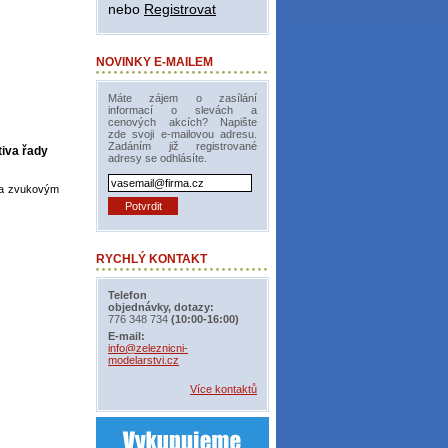
nebo
Registrovat
NOVINKY E-MAILEM
Máte zájem o zasílání
informací o slevách a
cenových akcích? Napište
zde svoji e-mailovou adresu.
Zadáním již registrované
iva řady
adresy se odhlásíte.
m a zvukovým
RYCHLÝ KONTAKT
Telefon
objednávky, dotazy:
776 348 734
(10:00-16:00)
E-mail:
info@zeleznicni-
modelarstvi.cz
Více kontaktů