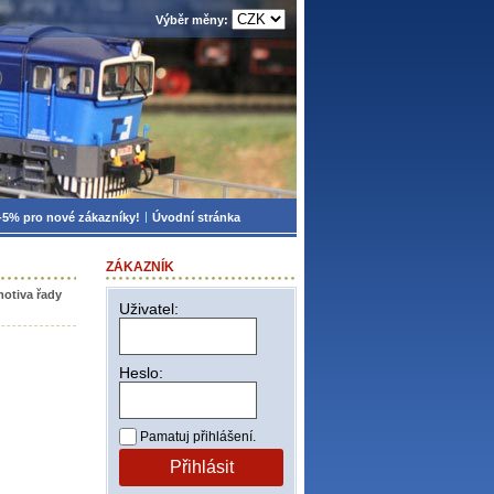
Výběr měny:
-5% pro nové zákazníky!
Úvodní stránka
ZÁKAZNÍK
motiva řady
Uživatel:
Heslo:
Pamatuj přihlášení.
Přihlásit