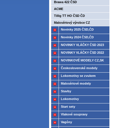
Brawa 422 ČSD
ACME
Tillig TT HO ČSD ČD
Malosériový výrobce CZ
Novinky 2025 ČSD,ČD
Novinky 2024 ČSD,ČD
NOVINKY VLÁČKY ČSD 2023
NOVINKY VLÁČKY ČSD 2022
NOVINKOVÉ MODELY CZ,SK
2021
Československé modely
ČSD,ČD
Lokomotivy se zvukem
Malosériové modely
Stavby
Lokomotivy
Start sety
Vlakové soupravy
Vagóny