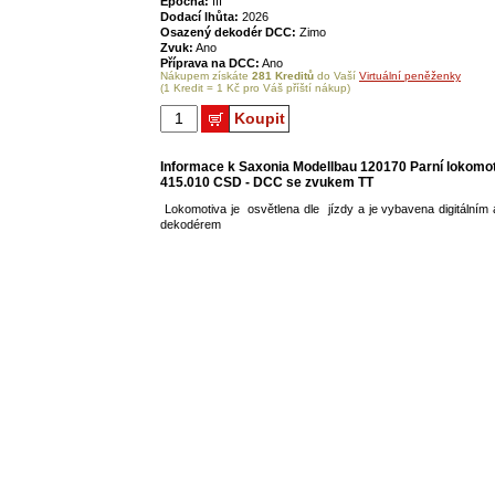
Epocha:
III
Dodací lhůta:
2026
Osazený dekodér DCC:
Zimo
Zvuk:
Ano
Příprava na DCC:
Ano
Nákupem získáte
281 Kreditů
do Vaší
Virtuální peněženky
(1 Kredit = 1 Kč pro Váš příští nákup)
Koupit
Informace k Saxonia Modellbau 120170 Parní lokomot
415.010 CSD - DCC se zvukem TT
Lokomotiva je osvětlena dle jízdy a je vybavena digitální
dekodérem