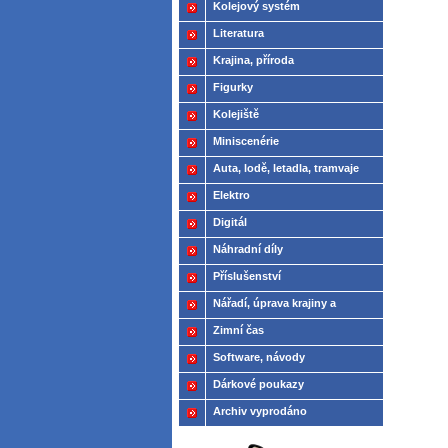
Kolejový systém
Literatura
Krajina, příroda
Figurky
Kolejiště
Miniscenérie
Auta, lodě, letadla, tramvaje
Elektro
Digitál
Náhradní díly
Příslušenství
Nářadí, úprava krajiny a
modelů
Zimní čas
Software, návody
Dárkové poukazy
Archiv vyprodáno