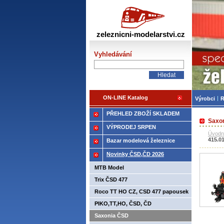
Žele
zeleznicni-modelarstvi.cz
Vyhledávání
ON-LINE Katalog
Výrobci
R
PŘEHLED ZBOŽÍ SKLADEM
Saxon
VÝPRODEJ SRPEN
Úvodn
415.0
Bazar modelová železnice
Novinky ČSD,ČD 2026
MTB Model
Trix ČSD 477
Roco TT HO CZ, CSD 477 papousek
PIKO,TT,HO, ČSD, ČD
Saxonia ČSD