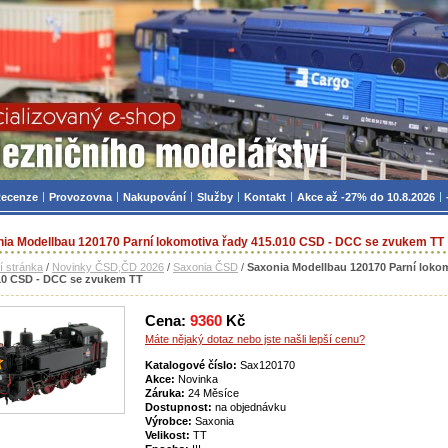
zniční modelářství, modely, TT, H0, mašinky
ecenze
Provozovna
Nakupování
Služby
Kontakt
Akce až -27% do 10.8.2026
ia Modellbau 120170 Parní lokomotiva řady 415.010 CSD - DCC se zvukem TT
í stránka
/
Novinky ČSD,ČD 2026
/
Saxonia ČSD
/
Saxonia Modellbau 120170 Parní loko
10 CSD - DCC se zvukem TT
Cena:
9360
Kč
Máte nějaký dotaz nebo jste našli lepší cenu?
Katalogové číslo:
Sax120170
Akce:
Novinka
Záruka:
24 Měsíce
Dostupnost:
na objednávku
Výrobce:
Saxonia
Velikost:
TT