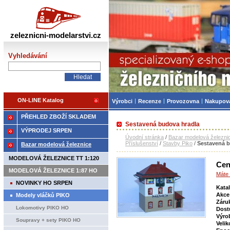
Železniční modelářství
zeleznicni-modelarstvi.cz
Vyhledávání
ON-LINE Katalog
Výrobci
Recenze
Provozovna
Nakupov
PŘEHLED ZBOŽÍ SKLADEM
Sestavená budova hradla
VÝPRODEJ SRPEN
Úvodní stránka
/
Bazar modelová železni
Příslušenství
/
Stavby Piko
/
Sestavená b
Bazar modelová železnice
MODELOVÁ ŽELEZNICE TT 1:120
Cen
MODELOVÁ ŽELEZNICE 1:87 HO
Máte 
NOVINKY HO SRPEN
Kata
Akce
Modely vláčků PIKO
Záru
Lokomotivy PIKO HO
Dost
Výro
Soupravy + sety PIKO HO
Velik