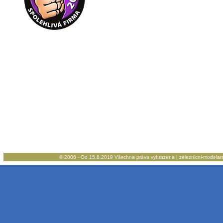
© 2006 - Od 15.8.2019 Všechna práva vyhrazena | zeleznicni-modelarstv