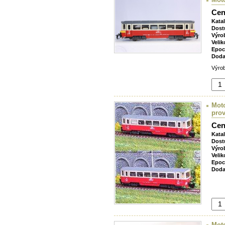
Cen
Kata
Dost
Výro
Velik
Epoc
Doda
Výrob
Moto
prov
Cen
Kata
Dost
Výro
Velik
Epoc
Doda
Moto