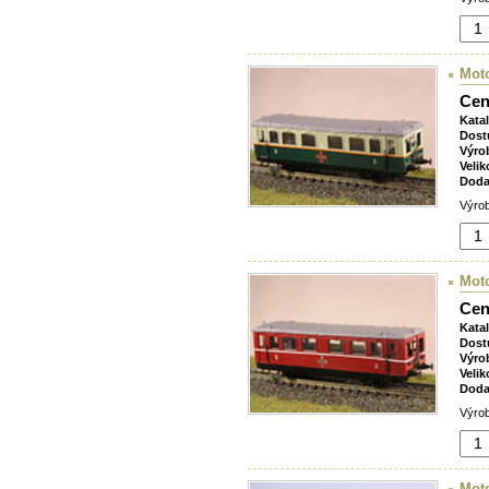
Mot
Cen
Kata
Dost
Výro
Velik
Doda
Výrob
Mot
Cen
Kata
Dost
Výro
Velik
Doda
Výrob
Mot