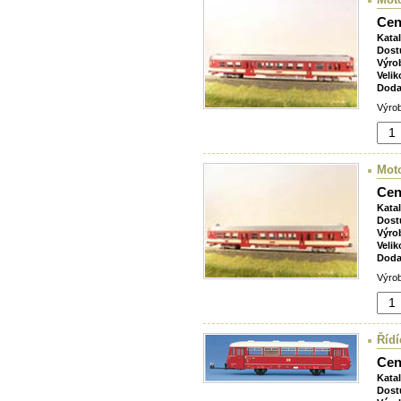
Cen
Kata
Dost
Výro
Velik
Doda
Výrob
Moto
Cen
Kata
Dost
Výro
Velik
Doda
Výrob
Řídí
Cen
Kata
Dost