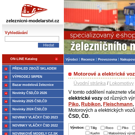
Železniční modelářství
zeleznicni-modelarstvi.cz
Vyhledávání
ON-LINE Katalog
Výrobci
Recenze
Provozovna
Nakupov
PŘEHLED ZBOŽÍ SKLADEM
Motorové a elektrické vo
VÝPRODEJ SRPEN
Úvodní stránka
/
Lokomotivy
Bazar modelová železnice
V tomto oddělení naleznete vš
Novinky ČSD,ČD 2026
elektrické vozy
od různých výr
Novinky 2025 ČSD,ČD
Piko
,
Rubikon
,
Fleischmann
,
Novinky 2024 ČSD,ČD
Motorových a elektrických vozů
ČSD, ČD
.
NOVINKY VLÁČKY ČSD 2023
NOVINKY VLÁČKY ČSD 2022
Výrobce:
Tillig
Roco
Piko
Kuehn
Malosériový výro
NOVINKOVÉ MODELY CZ,SK