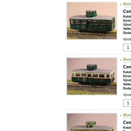
Mot
Cen
Kata
Dost
Výro
Velik
Doda
Výrob
Mot
Cen
Kata
Dost
Výro
Velik
Doda
Výrob
Mot
Cen
Kata