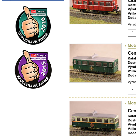
Kata
Dost
Výro
Velik
Doda
Výrob
Mot
Cen
Kata
Dost
Výro
Velik
Doda
Výrob
Mot
Cen
Kata
Dost
Výro
Velik
Doda