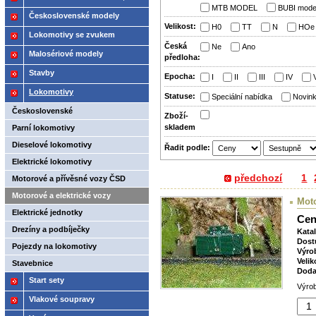
MTB MODEL
BUBI mode
2021
Československé modely
Velikost:
H0
TT
N
HOe
ČSD,ČD
Lokomotivy se zvukem
Česká
Ne
Ano
Malosériové modely
předloha:
Stavby
Epocha:
I
II
III
IV
Lokomotivy
Statuse:
Speciální nabídka
Novin
Československé
Zboží­
skladem
Parní lokomotivy
Dieselové lokomotivy
Řadit podle:
Elektrické lokomotivy
předchozí
1
Motorové a přívěsné vozy ČSD
Motorové a elektrické vozy
Mot
Elektrické jednotky
Cen
Drezíny a podbíječky
Kata
Dost
Pojezdy na lokomotivy
Výro
Velik
Stavebnice
Doda
Start sety
Výrob
Vlakové soupravy