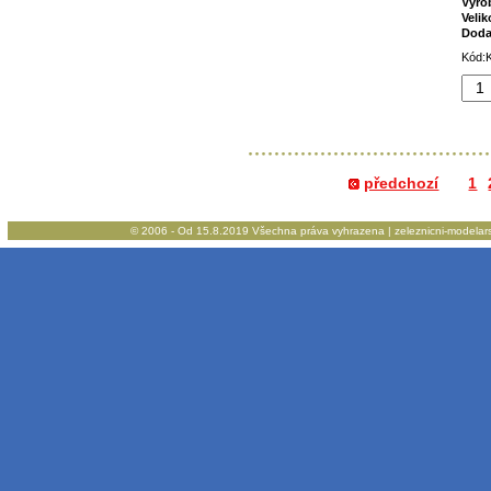
Výro
Velik
Doda
Kód:K
předchozí
1
© 2006 - Od 15.8.2019 Všechna práva vyhrazena | zeleznicni-modelarstv