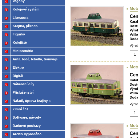
Vagóny
Mot
Kolejový systém
Cen
Literatura
Kata
Krajina, příroda
Dost
Výro
Figurky
Velik
Doda
Kolejiště
Výrob
Miniscenérie
Auta, lodě, letadla, tramvaje
Mot
Elektro
Cen
Digitál
Kata
Náhradní díly
Dost
Výro
Příslušenství
Velik
Doda
Nářadí, úprava krajiny a
Výrob
modelů
Zimní čas
Software, návody
Mot
Dárkové poukazy
Cen
Archiv vyprodáno