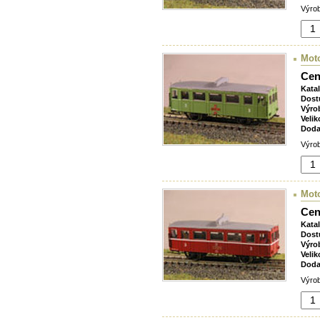
Výrob
Mot
Cen
Kata
Dost
Výro
Velik
Doda
Výrob
Mot
Cen
Kata
Dost
Výro
Velik
Doda
Výrob