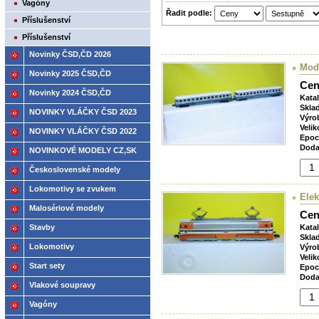
Vagóny
Řadit podle:
Příslušenství
Příslušenství
Novinky ČSD,ČD 2026
Mod
Novinky 2025 ČSD,ČD
Cen
Novinky 2024 ČSD,ČD
Kata
Skla
NOVINKY VLÁČKY ČSD 2023
Výro
Velik
NOVINKY VLÁČKY ČSD 2022
Epoc
Doda
NOVINKOVÉ MODELY CZ,SK
2021
Československé modely
ČSD,ČD
Lokomotivy se zvukem
Elek
Malosériové modely
Cen
Stavby
Kata
Skla
Lokomotivy
Výro
Velik
Start sety
Epoc
Doda
Vlakové soupravy
Vagóny