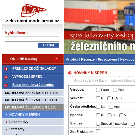
Železniční modelářství
zeleznicni-modelarstvi.cz
Vyhledávání
ON-LINE Katalog
Výrobci
Recenze
Provozovna
Nakupov
PŘEHLED ZBOŽÍ SKLADEM
NOVINKY N SRPEN
VÝPRODEJ SRPEN
Úvodní stránka
/
Bazar modelová železni
Bazar modelová železnice
Výrobce:
Faller
Piko
MODELOVÁ ŽELEZNICE TT 1:120
Velikost:
N
HO/TT
MODELOVÁ ŽELEZNICE 1:87 HO
Česká předloha:
Ne
Ano
MODELOVÁ ŽELEZNICE N 1:160
NOVINKY N SRPEN
Epocha:
III
IV
V
Lokomotivy
Statuse:
Speciální nabídka
Start sety
Zboží­ skladem