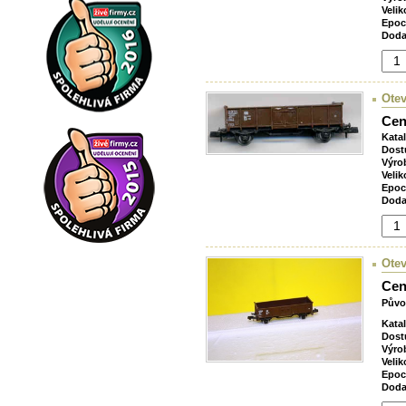
Velik
Epoc
Doda
Otev
Cen
Kata
Dost
Výro
Velik
Epoc
Doda
Otev
Cen
Půvo
Kata
Dost
Výro
Velik
Epoc
Doda