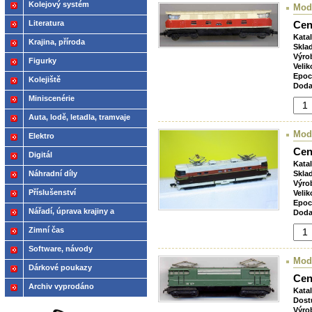
Kolejový systém
Mode
Literatura
Cen
Kata
Krajina, příroda
Skla
Výro
Figurky
Velik
Epoc
Kolejiště
Doda
Miniscenérie
Auta, lodě, letadla, tramvaje
Mode
Elektro
Cen
Digitál
Kata
Náhradní díly
Skla
Výro
Příslušenství
Velik
Epoc
Nářadí, úprava krajiny a
Doda
modelů
Zimní čas
Software, návody
Mode
Dárkové poukazy
Cen
Archiv vyprodáno
Kata
Dost
Výro