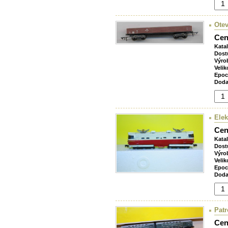
Otev
Cen
Kata
Dost
Výro
Velik
Epoc
Doda
Elek
Cen
Kata
Dost
Výro
Velik
Epoc
Doda
Patr
Cen