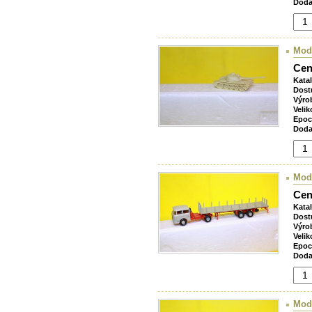
Doda
Mode
Cen
Kata
Dost
Výro
Velik
Epoc
Doda
Mode
Cen
Kata
Dost
Výro
Velik
Epoc
Doda
Mode