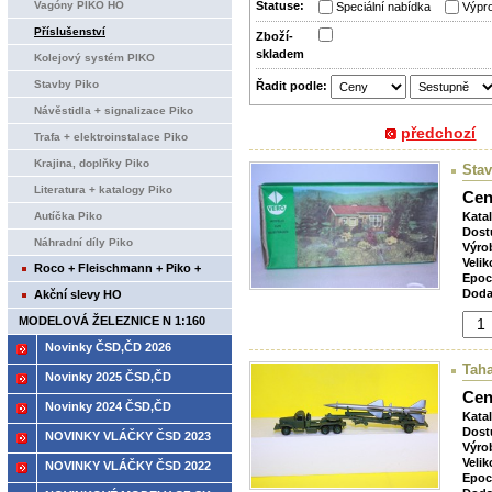
Vagóny PIKO HO
Statuse:
Speciální nabídka
Výpro
Příslušenství
Zboží­
skladem
Kolejový systém PIKO
Stavby Piko
Řadit podle:
Návěstidla + signalizace Piko
předchozí
Trafa + elektroinstalace Piko
Krajina, doplňky Piko
Sta
Literatura + katalogy Piko
Cen
Autíčka Piko
Kata
Dost
Náhradní díly Piko
Výro
Velik
Roco + Fleischmann + Piko +
Epoc
Tillig+ Brawa
Doda
Akční slevy HO
MODELOVÁ ŽELEZNICE N 1:160
Novinky ČSD,ČD 2026
Taha
Novinky 2025 ČSD,ČD
Cen
Novinky 2024 ČSD,ČD
Kata
Dost
NOVINKY VLÁČKY ČSD 2023
Výro
Velik
NOVINKY VLÁČKY ČSD 2022
Epoc