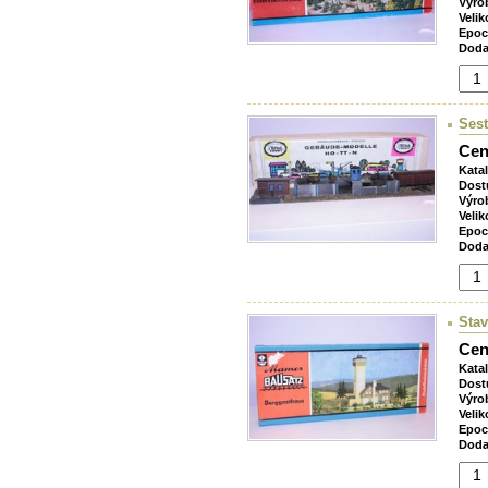
Výro
Velik
Epoc
Doda
Ses
Cen
Kata
Dost
Výro
Velik
Epoc
Doda
Stav
Cen
Kata
Dost
Výro
Velik
Epoc
Doda