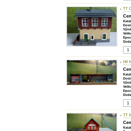
TT O
Cen
Kata
Dost
Výro
Velik
Epoc
Doda
H0 
Cen
Kata
Dost
Výro
Velik
Epoc
Doda
TT 
Cen
Kata