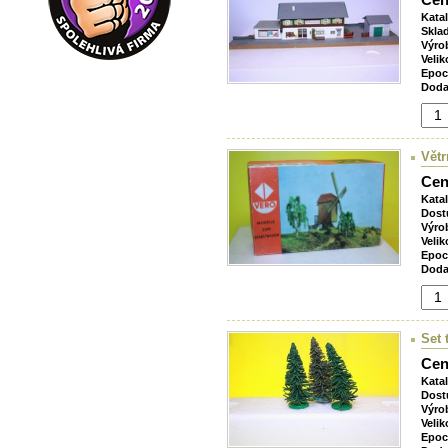
Kata
Skla
Výro
Velik
Epoc
Doda
Větr
Cen
Kata
Dost
Výro
Velik
Epoc
Doda
Set 
Cen
Kata
Dost
Výro
Velik
Epoc