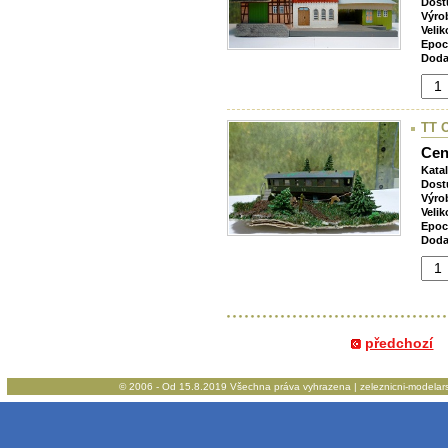
Dost
Výro
Velik
Epoc
Doda
TT O
Cen
Kata
Dost
Výro
Velik
Epoc
Doda
předchozí
© 2006 - Od 15.8.2019 Všechna práva vyhrazena | zeleznicni-modelarstv