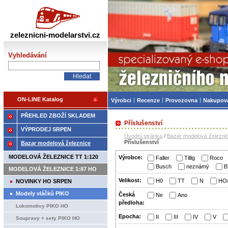
Železniční modelářství
zeleznicni-modelarstvi.cz
Vyhledávání
ON-LINE Katalog
Výrobci
Recenze
Provozovna
Nakupov
PŘEHLED ZBOŽÍ SKLADEM
Příslušenství
VÝPRODEJ SRPEN
Úvodní stránka
/
Bazar modelová železni
Příslušenství
Bazar modelová železnice
MODELOVÁ ŽELEZNICE TT 1:120
Výrobce:
Faller
Tillig
Roco
Busch
neznámý
B
MODELOVÁ ŽELEZNICE 1:87 HO
Velikost:
H0
TT
N
HO
NOVINKY HO SRPEN
Modely vláčků PIKO
Česká
Ne
Ano
předloha:
Lokomotivy PIKO HO
Epocha:
II
III
IV
V
Soupravy + sety PIKO HO