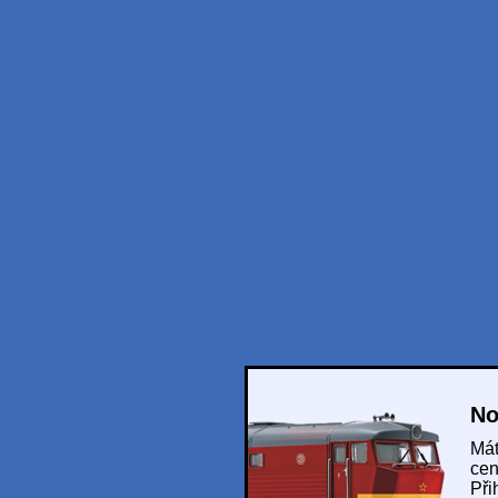
No
Mát
cen
Při