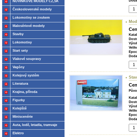
Doda
NOVINKOVÉ MODELY CZ,SK
2021
Československé modely
ČSD,ČD
Lokomotivy se zvukem
Mode
Malosériové modely
Cen
Stavby
Kata
Dost
Lokomotivy
Výro
Velik
Start sety
Epoc
Doda
Vlakové soupravy
Vagóny
Kolejový systém
Sta
Literatura
Cen
Půvo
Krajina, příroda
Kata
Figurky
Dost
Výro
Kolejiště
Velik
Epoc
Miniscenérie
Doda
Auta, lodě, letadla, tramvaje
Elektro