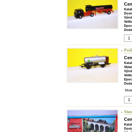
Cen
Kata
Dost
Výro
Velik
Epoc
Doda
Pošk
Cen
Kata
Skla
Výro
Velik
Epoc
Doda
Model
Stav
Cen
Kata
Dost