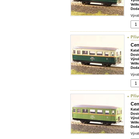
Výro
Velik
Doda
Výrob
Pří
Cen
Kata
Dost
Výro
Velik
Doda
Výrob
Pří
Cen
Kata
Dost
Výro
Velik
Doda
Výrob