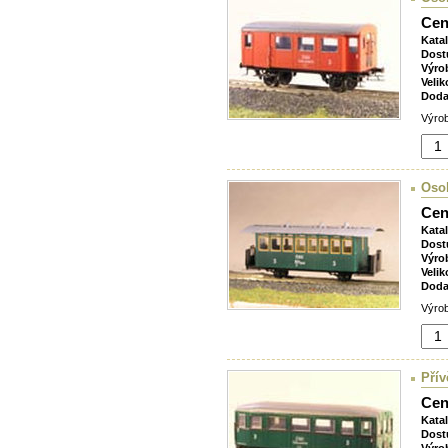
Cen
Kata
Dost
Výro
Velik
Doda
Výrob
Osob
Cen
Kata
Dost
Výro
Velik
Doda
Výrob
Pří
Cen
Kata
Dost