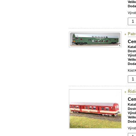
Velik
Doda
Výrob
Pat
Cen
Kata
Dost
Výro
Velik
Doda
Kód:K
Řídí
Cen
Kata
Dost
Výro
Velik
Doda
Výrob