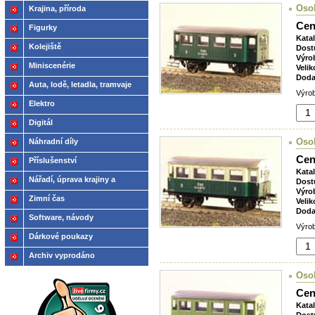
Oso
Krajina, příroda
Cen
Figurky
Kata
Kolejiště
Dost
Výro
Miniscenérie
Velik
Doda
Auta, lodě, letadla, tramvaje
Výrob
Elektro
Digitál
Oso
Náhradní díly
Cen
Příslušenství
Kata
Nářadí, úprava krajiny a
Dost
Výro
modelů
Zimní čas
Velik
Doda
Software, návody
Výrob
Dárkové poukazy
Archiv vyprodáno
Oso
Cen
Kata