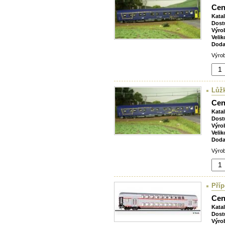
Cen
Kata
Dost
Výro
Velik
Doda
Výrob
Lůž
Cen
Kata
Dost
Výro
Velik
Doda
Výrob
Příp
Cen
Kata
Dost
Výro