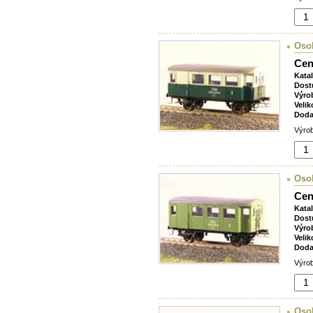
Oso
Cen
Kata
Dost
Výro
Velik
Doda
Výrob
Oso
Cen
Kata
Dost
Výro
Velik
Doda
Výrob
Oso