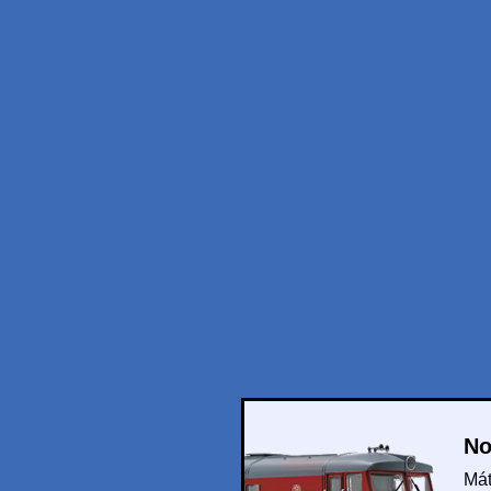
No
Mát