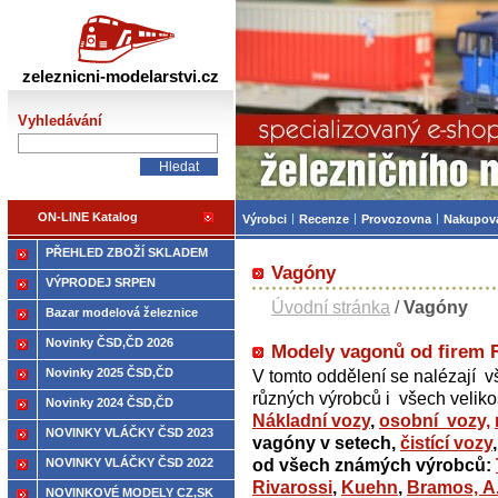
Železniční modelářství
zeleznicni-modelarstvi.cz
Vyhledávání
ON-LINE Katalog
Výrobci
Recenze
Provozovna
Nakupov
PŘEHLED ZBOŽÍ SKLADEM
Vagóny
VÝPRODEJ SRPEN
Úvodní stránka
/
Vagóny
Bazar modelová železnice
Novinky ČSD,ČD 2026
Modely vagonů od firem R
Novinky 2025 ČSD,ČD
V tomto oddělení se nalézají 
různých výrobců i všech veliko
Novinky 2024 ČSD,ČD
Nákladní vozy
,
osobní vozy,
NOVINKY VLÁČKY ČSD 2023
vagóny v setech,
čistící vozy
NOVINKY VLÁČKY ČSD 2022
od všech známých výrobců:
Rivarossi
,
Kuehn
,
Bramos,
A
NOVINKOVÉ MODELY CZ,SK