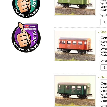
Dost
Výro
Velik
Doda
Výrob
Oso
Cen
Kata
Dost
Výro
Velik
Doda
Výrob
Oso
Cen
Kata
Dost
Výro
Velik
Doda
Výrob