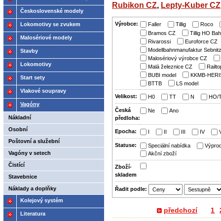
Rubikon CZ
,
Lepty-Kuber CZ
2021
Československé modely
ČSD,ČD
Výrobce:
Lokomotivy se zvukem
Faller
Tillig
Roco
Bramos CZ
Tillig HO Ba
Malosériové modely
Rivarossi
Euroforce CZ
Modellbahnmanufaktur Sebnit
Stavby
Malosériový výrobce CZ
Lokomotivy
Malá železnice CZ
Railto
BUBI model
KKMB-HERI
Start sety
BTTB
LS model
Vlakové soupravy
Velikost:
H0
TT
N
HO/
Vagóny
Česká
Ne
Ano
Nákladní
předloha:
Osobní
Epocha:
I
II
III
IV
Poštovní a služební
Statuse:
Speciální nabídka
Výprod
Vagóny v setech
Akční zboží
Čistící
Zboží­
skladem
Stavebnice
Náklady a doplňky
Řadit podle:
Kolejový systém
předchozí
1
Literatura