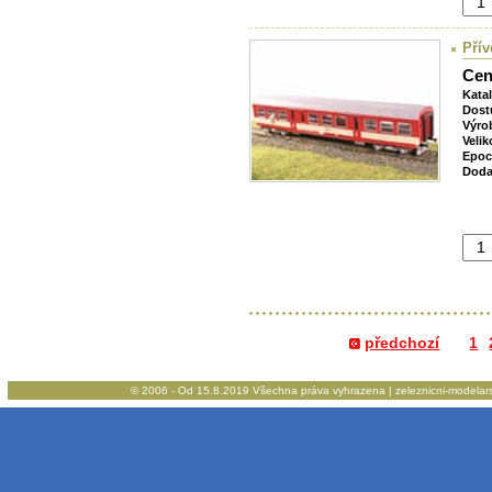
Přív
Cen
Kata
Dost
Výro
Velik
Epoc
Doda
předchozí
1
© 2006 - Od 15.8.2019 Všechna práva vyhrazena | zeleznicni-modelarstv