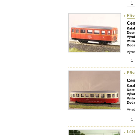
Pří
Cen
Kata
Dost
Výro
Velik
Doda
Výrob
Pří
Cen
Kata
Dost
Výro
Velik
Doda
Výrob
Lůž