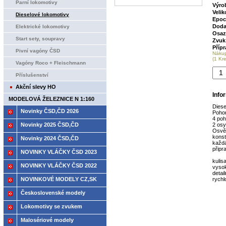
Parní lokomotivy
Výro
Velik
Dieselové lokomotivy
Epoc
Doda
Elektrické lokomotivy
Osaz
Start sety, soupravy
Zvuk
Příp
Pivní vagóny ČSD
Náku
(1 Kr
Vagóny Roco + Fleischmann
Příslušenství
Akční slevy HO
Info
MODELOVÁ ŽELEZNICE N 1:160
Diese
Novinky ČSD,ČD 2026
Pohon
4 po
Novinky 2025 ČSD,ČD
2 os
Osvět
konst
Novinky 2024 ČSD,ČD
každ
připr
NOVINKY VLÁČKY ČSD 2023
kulis
NOVINKY VLÁČKY ČSD 2022
vysok
detai
NOVINKOVÉ MODELY CZ,SK
rychl
2021
Československé modely
ČSD,ČD
Lokomotivy se zvukem
Malosériové modely