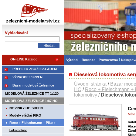
Železniční modelářství
zeleznicni-modelarstvi.cz
Vyhledávání
ON-LINE Katalog
Výrobci
Recenze
Provozovna
Nakupov
PŘEHLED ZBOŽÍ SKLADEM
Dieselová lokomotiva ser
VÝPRODEJ SRPEN
Úvodní stránka
/
Bazar mode
Bazar modelová železnice
HO
/
Roco + Fleischmann + P
MODELOVÁ ŽELEZNICE TT 1:120
lokomotivy
/
Dieselová loko
MODELOVÁ ŽELEZNICE 1:87 HO
Cen
NOVINKY HO SRPEN
Máte 
Modely vláčků PIKO
Kata
Roco + Fleischmann + Piko +
Akce
Tillig+ Brawa
Lokomotivy
Záru
Skla