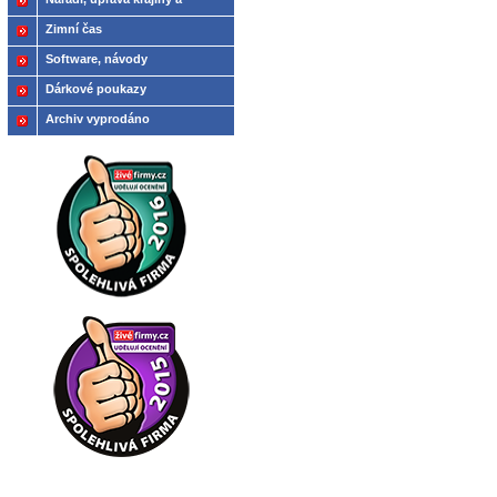
modelů
Zimní čas
Software, návody
Dárkové poukazy
Archiv vyprodáno