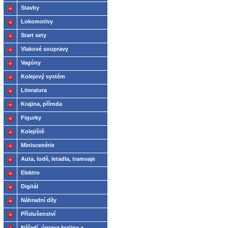
Stavby
Lokomotivy
Start sety
Vlakové soupravy
Vagóny
Kolejový systém
Literatura
Krajina, příroda
Figurky
Kolejiště
Miniscenérie
Auta, lodě, letadla, tramvaje
Elektro
Digitál
Náhradní díly
Příslušenství
Nářadí, úprava krajiny a