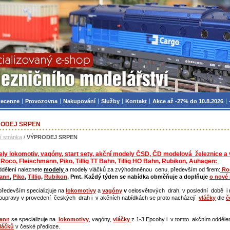
zniční modelářství, modely, TT, H0, mašinky
ecenze
Provozovna
Nakupování
Služby
Kontakt
Akce až -27% do 10.8.2026
ODEJ SRPEN
í stránka
/
VÝPRODEJ SRPEN
ly lokomotiv, vagóny, start sety, akční modely ČSD, ČD modelová železnice a 
 Roco, Fleischmann, Piko, Tillig TT Bahn, Tillig HO Bahn, Rubikon, Auhagen:
ddělení naleznete
modely
a modely vláčků za zvýhodnněnou cenu, především od firem:
Ro
mann
,
Piko
,
Tillig
,
Rubikon
, Pmt. Každý týden se nabídka obměňuje a doplňuje
o nové 
především specializjuje na
lokomotivy
a
vagóny
v
celosvětových drah, v poslední době i
oupravy v provedení českých drah i v akčních nabídkách se proto nacházejí
vláčky
dle
č
mann
se specializuje na
lokomotivy
, vagóny,
vláčky
z 1-3 Epcohy i v tomto akčním oddělení
láčků
v české předloze.