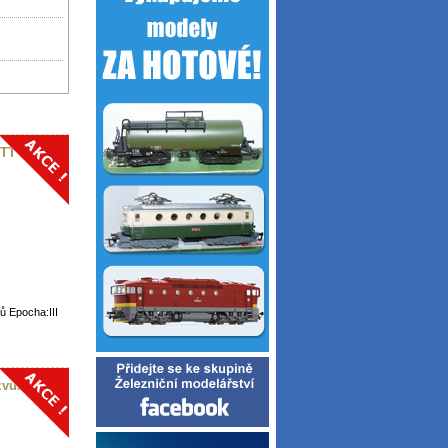
 TT
 Epocha:III
 zvukem