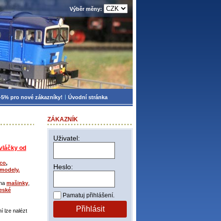
Výběr měny:
-5% pro nové zákazníky!
Úvodní stránka
ZÁKAZNÍK
Uživatel:
vláčky od
co
,
Heslo:
modely.
 na
mašinky
,
eské
Pamatuj přihlášení.
Přihlásit
 lze nalézt