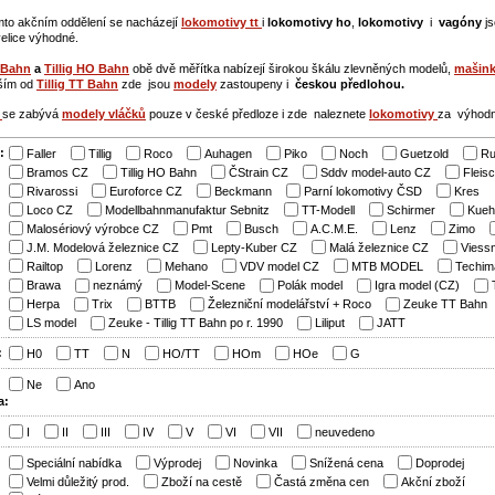
mto akčním oddělení se nacházejí
lokomotivy tt
i
lokomotivy ho
,
lokomotivy
i
vagóny
js
velice výhodné.
T Bahn
a
Tillig HO Bahn
obě dvě měřítka nabízejí širokou škálu zlevněných modelů,
mašin
vším od
Tillig TT Bahn
zde jsou
modely
zastoupeny i
českou předlohou.
n
se zabývá
modely vláčků
pouze v české předloze i zde naleznete
lokomotivy
za výhod
:
Faller
Tillig
Roco
Auhagen
Piko
Noch
Guetzold
Ru
Bramos CZ
Tillig HO Bahn
ČStrain CZ
Sddv model-auto CZ
Fleis
Rivarossi
Euroforce CZ
Beckmann
Parní lokomotivy ČSD
Kres
Loco CZ
Modellbahnmanufaktur Sebnitz
TT-Modell
Schirmer
Kueh
Malosériový výrobce CZ
Pmt
Busch
A.C.M.E.
Lenz
Zimo
J.M. Modelová železnice CZ
Lepty-Kuber CZ
Malá železnice CZ
Viess
Railtop
Lorenz
Mehano
VDV model CZ
MTB MODEL
Techim
Brawa
neznámý
Model-Scene
Polák model
Igra model (CZ)
Herpa
Trix
BTTB
Železniční modelářství + Roco
Zeuke TT Bahn
LS model
Zeuke - Tillig TT Bahn po r. 1990
Liliput
JATT
:
H0
TT
N
HO/TT
HOm
HOe
G
Ne
Ano
a:
:
I
II
III
IV
V
VI
VII
neuvedeno
:
Speciální nabídka
Výprodej
Novinka
Snížená cena
Doprodej
Velmi důležitý prod.
Zboží na cestě
Častá změna cen
Akční zboží