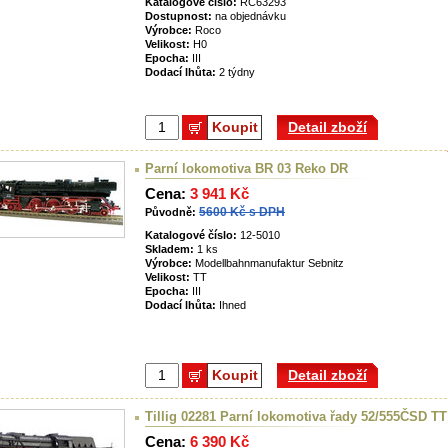
Katalogové číslo:
RC63293
Dostupnost:
na objednávku
Výrobce:
Roco
Velikost:
H0
Epocha:
III
Dodací lhůta:
2 týdny
Koupit
Detail zboží
Parní lokomotiva BR 03 Reko DR
Cena:
3 941 Kč
5600 Kč s DPH
Původně:
Katalogové číslo:
12-5010
Skladem:
1 ks
Výrobce:
Modellbahnmanufaktur Sebnitz
Velikost:
TT
Epocha:
III
Dodací lhůta:
Ihned
Koupit
Detail zboží
Tillig 02281 Parní lokomotiva řady 52/555ČSD TT
Cena:
6 390 Kč