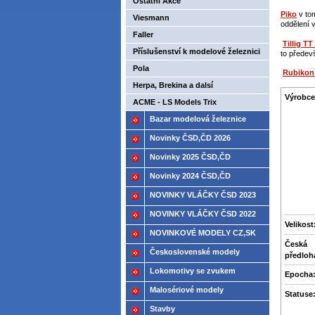
Ostatní Akce
Piko
v to
Viesmann
oddělení 
Faller
Tillig T
Příslušenství k modelové železnici
to přede
až -30%
Pola
Rubiko
Herpa, Brekina a dalsí
Výrobce
ACME - LS Models Trix
Bazar modelová železnice
Novinky ČSD,ČD 2026
Novinky 2025 ČSD,ČD
Novinky 2024 ČSD,ČD
NOVINKY VLÁČKY ČSD 2023
NOVINKY VLÁČKY ČSD 2022
Velikost
NOVINKOVÉ MODELY CZ,SK
Česká
2021
Československé modely
předloh
ČSD,ČD
Lokomotivy se zvukem
Epocha
Malosériové modely
Statuse
Stavby