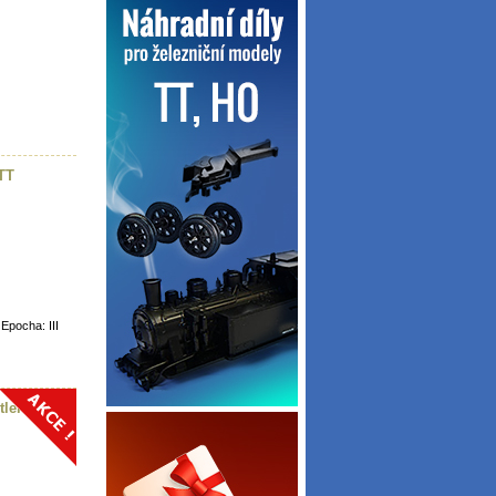
TT
pocha: III
tlením!