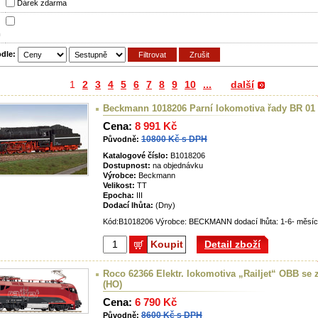
Dárek zdarma
m
odle:
1
2
3
4
5
6
7
8
9
10
...
další
Beckmann 1018206 Parní lokomotiva řady BR 01
Cena:
8 991 Kč
10800 Kč s DPH
Původně:
Katalogové číslo:
B1018206
Dostupnost:
na objednávku
Výrobce:
Beckmann
Velikost:
TT
Epocha:
III
Dodací lhůta:
(Dny)
Kód:B1018206 Výrobce: BECKMANN dodací lhůta: 1-6- měsíců
Koupit
Detail zboží
Roco 62366 Elektr. lokomotiva „Railjet“ OBB se
(HO)
Cena:
6 790 Kč
8600 Kč s DPH
Původně: