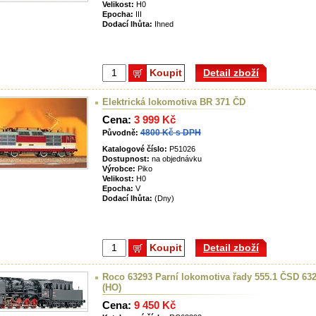
Velikost:
H0
Epocha:
III
Dodací lhůta:
Ihned
Koupit
Detail zboží
Elektrická lokomotiva BR 371 ČD
Cena:
3 999 Kč
4800 Kč s DPH
Původně:
Katalogové číslo:
P51026
Dostupnost:
na objednávku
Výrobce:
Piko
Velikost:
H0
Epocha:
V
Dodací lhůta:
(Dny)
Koupit
Detail zboží
Roco 63293 Parní lokomotiva řady 555.1 ČSD 63
(HO)
Cena:
9 450 Kč