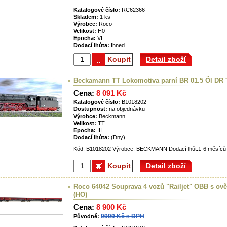
Katalogové číslo:
RC62366
Skladem:
1 ks
Výrobce:
Roco
Velikost:
H0
Epocha:
VI
Dodací lhůta:
Ihned
Koupit
Detail zboží
Beckamann TT Lokomotiva parní BR 01.5 Öl DR 
Cena:
8 091 Kč
Katalogové číslo:
B1018202
Dostupnost:
na objednávku
Výrobce:
Beckmann
Velikost:
TT
Epocha:
III
Dodací lhůta:
(Dny)
Kód: B1018202 Výrobce: BECKMANN Dodací lhůt:1-6 měsíců E
Koupit
Detail zboží
Roco 64042 Souprava 4 vozů "Railjet" OBB s ově
(HO)
Cena:
8 900 Kč
9999 Kč s DPH
Původně: