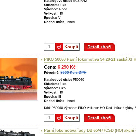
Katalogové číslo:
RC64042
Skladem:
1 ks
Výrobce:
Roco
Velikost:
H0
Epocha:
V
Dodací lhůta:
Ihned
Koupit
Detail zboží
PIKO 50060 Parní lokomotiva 94.20-21 saská XI 
Cena:
6 290 Kč
8900 Kč s DPH
Původně:
Katalogové číslo:
P50060
Skladem:
1 ks
Výrobce:
Piko
Velikost:
H0
Epocha:
III
Dodací lhůta:
Ihned
Kód: P50060 Výrobce: PIKO Velikost: HO Dod. lhůta: 4 týdny E
Koupit
Detail zboží
Parní lokomotiva řady DB 65/477ČSD (HO) akční 