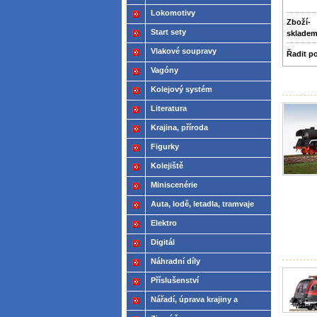
Lokomotivy
Zboží­
Start sety
sklade
Vlakové soupravy
Řadit p
Vagóny
Kolejový systém
Literatura
Krajina, příroda
Figurky
Kolejiště
Miniscenérie
Auta, lodě, letadla, tramvaje
Elektro
Digitál
Náhradní díly
Příslušenství
Nářadí, úprava krajiny a
modelů