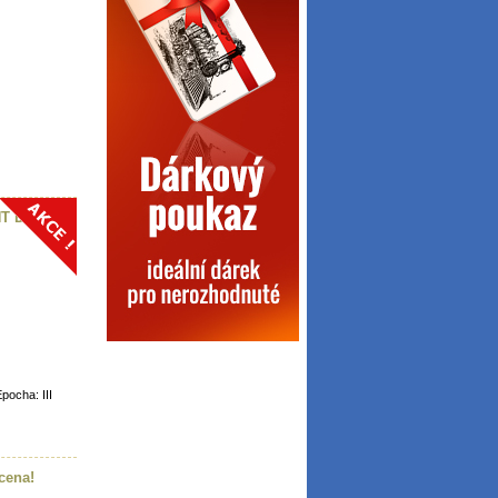
HT DR (HO)
pocha: III
cena!