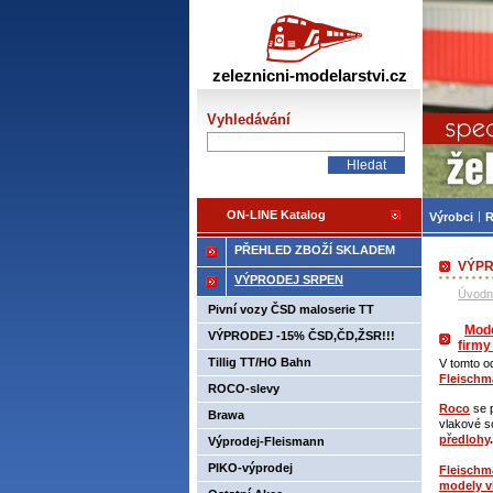
Žele
zeleznicni-modelarstvi.cz
Vyhledávání
ON-LINE Katalog
Výrobci
R
PŘEHLED ZBOŽÍ SKLADEM
VÝPR
VÝPRODEJ SRPEN
Úvodn
Pivní vozy ČSD maloserie TT
Mode
VÝPRODEJ -15% ČSD,ČD,ŽSR!!!
firmy
Tillig TT/HO Bahn
V tomto o
Fleisch
ROCO-slevy
Roco
se 
Brawa
vlakové s
předlohy
.
Výprodej-Fleismann
PIKO-výprodej
Fleisch
modely v