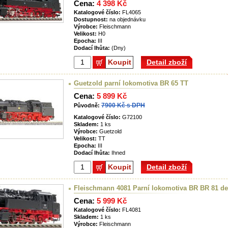
Cena:
4 398 Kč
Katalogové číslo:
FL4065
Dostupnost:
na objednávku
Výrobce:
Fleischmann
Velikost:
H0
Epocha:
III
Dodací lhůta:
(Dny)
Koupit
Detail zboží
Guetzold parní lokomotiva BR 65 TT
Cena:
5 899 Kč
7900 Kč s DPH
Původně:
Katalogové číslo:
G72100
Skladem:
1 ks
Výrobce:
Guetzold
Velikost:
TT
Epocha:
III
Dodací lhůta:
Ihned
Koupit
Detail zboží
Fleischmann 4081 Parní lokomotiva BR BR 81 de
Cena:
5 999 Kč
Katalogové číslo:
FL4081
Skladem:
1 ks
Výrobce:
Fleischmann