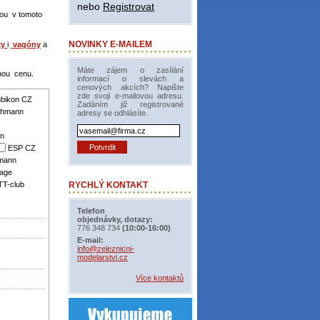
nebo
Registrovat
ou v tomoto
NOVINKY E-MAILEM
ky
i
vagóny
a
Máte zájem o zasílání
nou cenu.
informací o slevách a
cenových akcích? Napište
zde svoji e-mailovou adresu.
bikon CZ
Zadáním již registrované
chmann
adresy se odhlásíte.
n
ESP CZ
mann
age
TT-club
RYCHLÝ KONTAKT
Telefon
objednávky, dotazy:
776 348 734
(10:00-16:00)
E-mail:
info@zeleznicni-
modelarstvi.cz
Více kontaktů