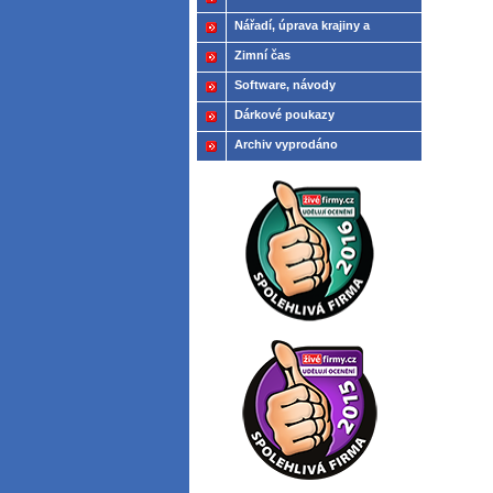
Nářadí, úprava krajiny a
modelů
Zimní čas
Software, návody
Dárkové poukazy
Archiv vyprodáno