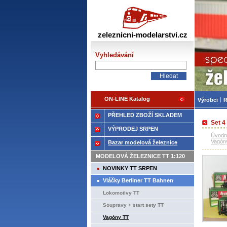
Žele
zeleznicni-modelarstvi.cz
Vyhledávání
ON-LINE Katalog
Výrobci
R
PŘEHLED ZBOŽÍ SKLADEM
Set 4
VÝPRODEJ SRPEN
Úvodn
Vagón
Bazar modelová železnice
MODELOVÁ ŽELEZNICE TT 1:120
NOVINKY TT SRPEN
Vláčky Berliner TT Bahnen
Lokomotivy TT
Soupravy + start sety TT
Vagóny TT