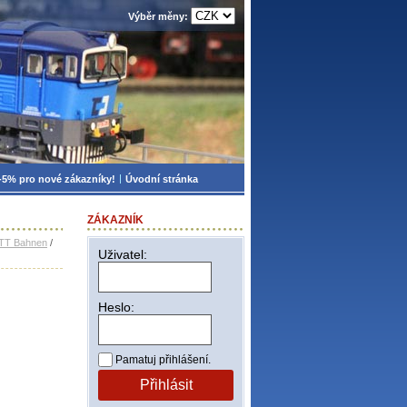
Výběr měny:
-5% pro nové zákazníky!
Úvodní stránka
ZÁKAZNÍK
 TT Bahnen
/
Uživatel:
Heslo:
Pamatuj přihlášení.
Přihlásit