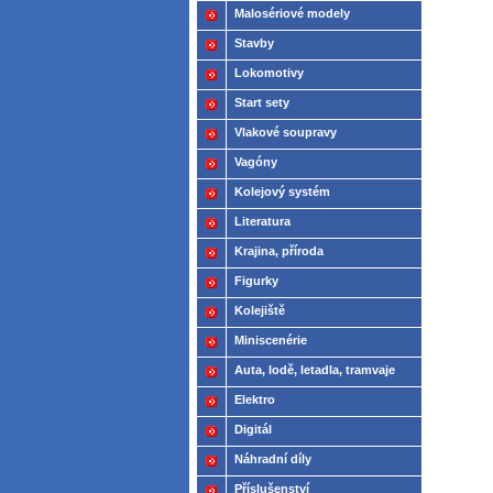
Malosériové modely
Stavby
Lokomotivy
Start sety
Vlakové soupravy
Vagóny
Kolejový systém
Literatura
Krajina, příroda
Figurky
Kolejiště
Miniscenérie
Auta, lodě, letadla, tramvaje
Elektro
Digitál
Náhradní díly
Příslušenství