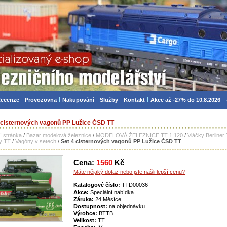
zniční modelářství, modely, TT, H0, mašinky
ecenze
Provozovna
Nakupování
Služby
Kontakt
Akce až -27% do 10.8.2026
 cisternových vagonů PP Lužice ČSD TT
í stránka
/
Bazar modelová železnice
/
MODELOVÁ ŽELEZNICE TT 1:120
/
Vláčky Berliner
y TT
/
Vagóny v setech
/
Set 4 cisternových vagonů PP Lužice ČSD TT
Cena:
1560
Kč
Máte nějaký dotaz nebo jste našli lepší cenu?
Katalogové číslo:
TTD00036
Akce:
Speciální nabídka
Záruka:
24 Měsíce
Dostupnost:
na objednávku
Výrobce:
BTTB
Velikost:
TT