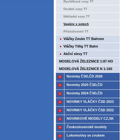
Rychlíkové vozy TT
Osobní vozy TT
Nákladní vozy TT
Vagóny v setech
Příslušenství TT
Vláčky Zeuke TT Bahnen
Vláčky Tillig TT Bahn
Akční slevy TT
MODELOVÁ ŽELEZNICE 1:87 HO
MODELOVÁ ŽELEZNICE N 1:160
Novinky ČSD,ČD 2026
Novinky 2025 ČSD,ČD
Novinky 2024 ČSD,ČD
NOVINKY VLÁČKY ČSD 2023
NOVINKY VLÁČKY ČSD 2022
NOVINKOVÉ MODELY CZ,SK
2021
Československé modely
ČSD,ČD
Lokomotivy se zvukem