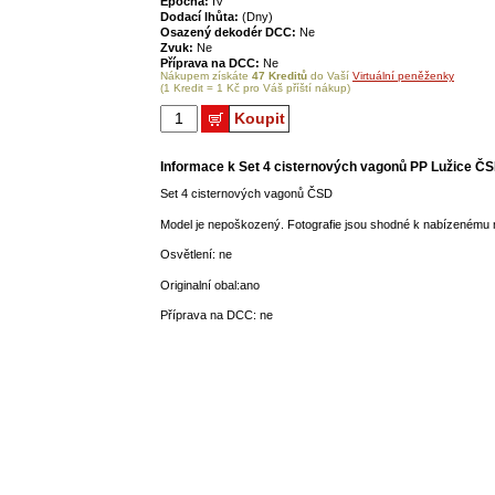
Epocha:
IV
Dodací lhůta:
(Dny)
Osazený dekodér DCC:
Ne
Zvuk:
Ne
Příprava na DCC:
Ne
Nákupem získáte
47 Kreditů
do Vaší
Virtuální peněženky
(1 Kredit = 1 Kč pro Váš příští nákup)
Koupit
Informace k Set 4 cisternových vagonů PP Lužice Č
Set 4 cisternových vagonů ČSD
Model je nepoškozený. Fotografie jsou shodné k nabízenému 
Osvětlení: ne
Originalní obal:ano
Příprava na DCC: ne