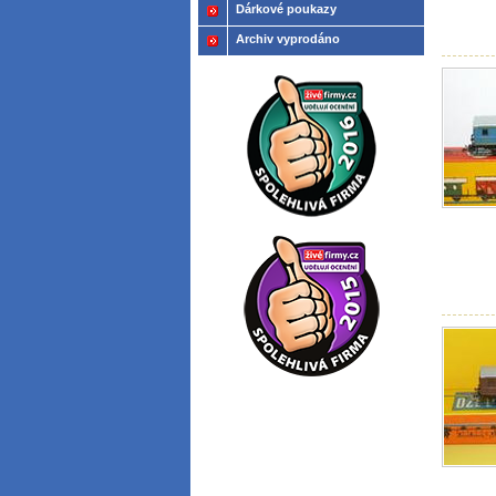
Dárkové poukazy
Archiv vyprodáno