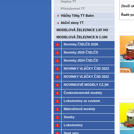
Vagóny TT
Zboží­ 
Příslušenství TT
Řadit p
Vláčky Tillig TT Bahn
Akční slevy TT
MODELOVÁ ŽELEZNICE 1:87 HO
MODELOVÁ ŽELEZNICE N 1:160
Novinky ČSD,ČD 2026
Novinky 2025 ČSD,ČD
Novinky 2024 ČSD,ČD
NOVINKY VLÁČKY ČSD 2023
NOVINKY VLÁČKY ČSD 2022
NOVINKOVÉ MODELY CZ,SK
2021
Československé modely
ČSD,ČD
Lokomotivy se zvukem
Malosériové modely
Stavby
Lokomotivy
Start sety