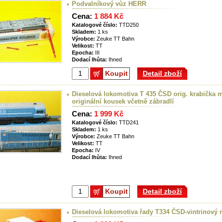
Podvalníkový vůz HERR
Cena:
1 884 Kč
Katalogové číslo:
TTD250
Skladem:
1 ks
Výrobce:
Zeuke TT Bahn
Velikost:
TT
Epocha:
III
Dodací lhůta:
Ihned
Koupit
Detail zboží
Dieselová lokomotiva T 435 ČSD orig. krabička m
originální kousek včetně zábradlí
Cena:
1 999 Kč
Katalogové číslo:
TTD241
Skladem:
1 ks
Výrobce:
Zeuke TT Bahn
Velikost:
TT
Epocha:
IV
Dodací lhůta:
Ihned
Koupit
Detail zboží
Dieselová lokomotiva řady T334 ČSD-vintrinový