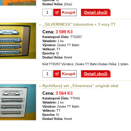
Epocha:
III
Dodací lhůta:
(Dny)
Koupit
Detail zboží
,,SILVERINESS" lokomotiva + 3 vozy TT
Cena:
3 599 Kč
Katalogové číslo:
TTD257
Skladem:
1 ks
Výrobce:
Zeuke TT Bahn
Velikost:
TT
Epocha:
III
Dodací lhůta:
Ihned
Kód:TTD257 Výrobce: Zeuke TT Bahn Dodací lhůta: 1 týden
Koupit
Detail zboží
Rychlíkový set ,,Silveriness" originál obal
Cena:
3 564 Kč
Katalogové číslo:
TTD41
Skladem:
1 ks
Výrobce:
Zeuke TT Bahn
Velikost:
TT
Epocha:
IV
Dodací lhůta:
Ihned