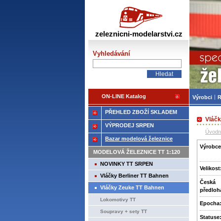
Žele
zeleznicni-modelarstvi.cz
Vyhledávání
ON-LINE Katalog
Výrobci
R
PŘEHLED ZBOŽÍ SKLADEM
Vláč
VÝPRODEJ SRPEN
Úvodn
Bazar modelová železnice
Výrobce
MODELOVÁ ŽELEZNICE TT 1:120
NOVINKY TT SRPEN
Velikost
Vláčky Berliner TT Bahnen
Česká
Vláčky Zeuke TT Bahnen
předloh
Lokomotivy TT
Epocha
Soupravy + sety TT
Statuse