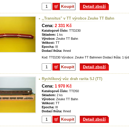
Koupit
Detail zboží
,,Transitus" v TT výrobce Zeuke TT Bahn
Cena:
2 331 Kč
Katalogové číslo:
TTD230
Skladem:
1 ks
Výrobce:
Zeuke TT Bahn
Velikost:
TT
Epocha:
III
Dodací lhůta:
Ihned
Kod: TTD230 Výrobce: Zeuke TT Bahnnen Dodací lhůta: 1 tý
Koupit
Detail zboží
Rychlíkový vůz drah rarita SJ (TT)
Cena:
1 970 Kč
Katalogové číslo:
TTD50
Skladem:
2 ks
Výrobce:
Zeuke TT Bahn
Velikost:
TT
Epocha:
III
Dodací lhůta:
Ihned
Koupit
Detail zboží