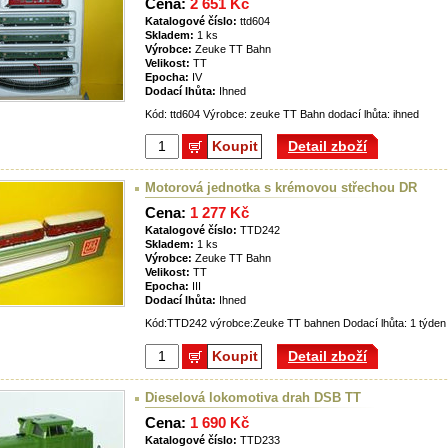
Cena:
2 651 Kč
Katalogové číslo:
ttd604
Skladem:
1 ks
Výrobce:
Zeuke TT Bahn
Velikost:
TT
Epocha:
IV
Dodací lhůta:
Ihned
Kód: ttd604 Výrobce: zeuke TT Bahn dodací lhůta: ihned
Koupit
Detail zboží
Motorová jednotka s krémovou střechou DR
Cena:
1 277 Kč
Katalogové číslo:
TTD242
Skladem:
1 ks
Výrobce:
Zeuke TT Bahn
Velikost:
TT
Epocha:
III
Dodací lhůta:
Ihned
Kód:TTD242 výrobce:Zeuke TT bahnen Dodací lhůta: 1 týden
Koupit
Detail zboží
Dieselová lokomotiva drah DSB TT
Cena:
1 690 Kč
Katalogové číslo:
TTD233