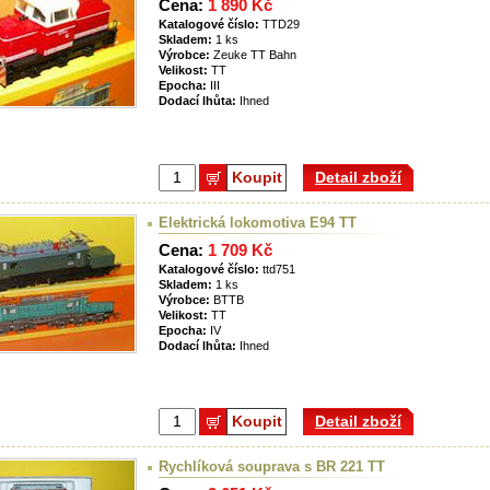
Cena:
1 890 Kč
Katalogové číslo:
TTD29
Skladem:
1 ks
Výrobce:
Zeuke TT Bahn
Velikost:
TT
Epocha:
III
Dodací lhůta:
Ihned
Koupit
Detail zboží
Elektrická lokomotiva E94 TT
Cena:
1 709 Kč
Katalogové číslo:
ttd751
Skladem:
1 ks
Výrobce:
BTTB
Velikost:
TT
Epocha:
IV
Dodací lhůta:
Ihned
Koupit
Detail zboží
Rychlíková souprava s BR 221 TT