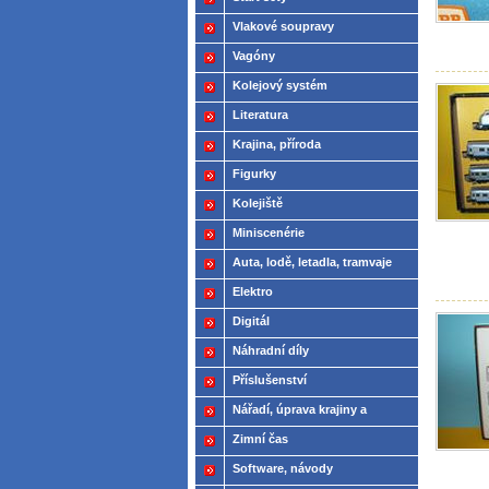
Vlakové soupravy
Vagóny
Kolejový systém
Literatura
Krajina, příroda
Figurky
Kolejiště
Miniscenérie
Auta, lodě, letadla, tramvaje
Elektro
Digitál
Náhradní díly
Příslušenství
Nářadí, úprava krajiny a
modelů
Zimní čas
Software, návody