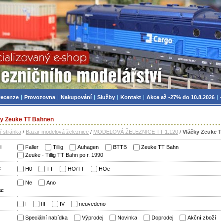
zniční modelářství, modely, TT, H0, mašinky
ecenze
Provozovna
Nakupování
Služby
Kontakt
Akce až -27% do 10.8.2026
ky Zeuke TT Bahnen
í stránka
/
Bazar modelová železnice
/
MODELOVÁ ŽELEZNICE TT 1:120
/
Vláčky Zeuke 
:
Faller
Tillig
Auhagen
BTTB
Zeuke TT Bahn
Zeuke - Tillig TT Bahn po r. 1990
:
H0
TT
HO/TT
HOe
Ne
Ano
a:
:
I
III
IV
neuvedeno
:
Speciální nabídka
Výprodej
Novinka
Doprodej
Akční zboží