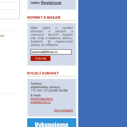
nebo
Registrovat
NOVINKY E-MAILEM
Máte zájem o zasílání
informací o slevách a
cenových akcích? Napište
bez
zde svoji e-mailovou adresu.
Zadáním již registrované
adresy se odhlásíte.
RYCHLÝ KONTAKT
Telefon
objednávky, dotazy:
776 348 734
(10:00-16:00)
E-mail:
info@zeleznicni-
modelarstvi.cz
Více kontaktů