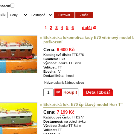
skladem
odle:
1
2
3
4
5
6
další
Elektricka lokomotiva řady E70 vitrinový model 
poškození
Cena:
9 600 Kč
Katalogové číslo:
TTD276
Skladem:
1 ks
Výrobce:
Zeuke TT Bahn
Velikost:
TT
Epocha:
IV
Dodací lhůta:
Ihned
Nelze uplatnit žádnou slevu
Koupit
Detail zboží
Elektrická lok. E70 špičkový model Herr TT
Cena:
7 199 Kč
Katalogové číslo:
TTD277
Dostupnost:
na objednávku
Výrobce:
Zeuke TT Bahn
Velikost:
TT