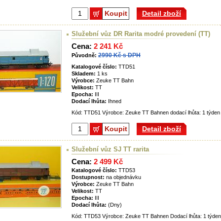
Koupit
Detail zboží
Služební vůz DR Rarita modré provedení (TT)
Cena:
2 241 Kč
2990 Kč s DPH
Původně:
Katalogové číslo:
TTD51
Skladem:
1 ks
Výrobce:
Zeuke TT Bahn
Velikost:
TT
Epocha:
III
Dodací lhůta:
Ihned
Kód: TTD51 Výrobce: Zeuke TT Bahnen dodací lhůta: 1 týden
Koupit
Detail zboží
Služební vůz SJ TT rarita
Cena:
2 499 Kč
Katalogové číslo:
TTD53
Dostupnost:
na objednávku
Výrobce:
Zeuke TT Bahn
Velikost:
TT
Epocha:
III
Dodací lhůta:
(Dny)
Kód: TTD53 Výrobce: Zeuke TT Bahnen Dodací lhůta: 1 týden