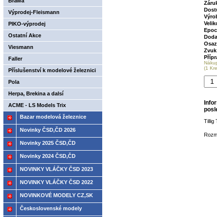
Brawa
Záru
Dost
Výprodej-Fleismann
Výro
Velik
PIKO-výprodej
Epoc
Ostatní Akce
Doda
Osaz
Viesmann
Zvuk
Příp
Faller
Náku
(1 Kr
Příslušenství k modelové železnici
až -30%
Pola
Herpa, Brekina a dalsí
Info
ACME - LS Models Trix
posl
Bazar modelová železnice
Tilli
Novinky ČSD,ČD 2026
Rozm
Novinky 2025 ČSD,ČD
Novinky 2024 ČSD,ČD
NOVINKY VLÁČKY ČSD 2023
NOVINKY VLÁČKY ČSD 2022
NOVINKOVÉ MODELY CZ,SK
2021
Československé modely