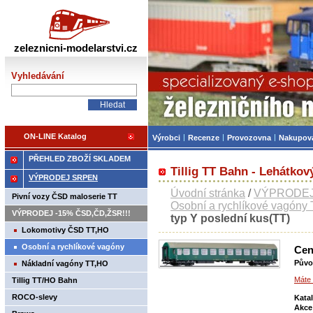
Železniční modelářství
zeleznicni-modelarstvi.cz
Vyhledávání
ON-LINE Katalog
Výrobci
Recenze
Provozovna
Nakupov
PŘEHLED ZBOŽÍ SKLADEM
Tillig TT Bahn - Lehátkový
VÝPRODEJ SRPEN
Úvodní stránka
/
VÝPRODE
Pivní vozy ČSD maloserie TT
Osobní a rychlíkové vagóny
VÝPRODEJ -15% ČSD,ČD,ŽSR!!!
typ Y poslední kus(TT)
Lokomotivy ČSD TT,HO
Osobní a rychlíkové vagóny
Cen
TT,HO
Půvo
Nákladní vagóny TT,HO
Máte 
Tillig TT/HO Bahn
ROCO-slevy
Kata
Akce