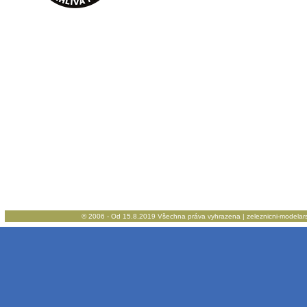
© 2006 - Od 15.8.2019 Všechna práva vyhrazena | zeleznicni-modelarstv