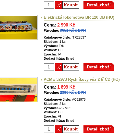
Koupit
Detail zboží
Elektrická lokomotiva BR 120 DB (HO)
Cena:
2 990 Kč
3651 Kč s DPH
Původně:
Katalogové číslo:
TR22537
Skladem:
1 ks
Výrobce:
Trix
Velikost:
H0
Epocha:
IV
Dodací lhůta:
Ihned
Koupit
Detail zboží
ACME 52973 Rychlíkový vůz 2 tř ČD (HO)
Cena:
1 899 Kč
2390 Kč s DPH
Původně:
Katalogové číslo:
AC52973
Skladem:
2 ks
Výrobce:
A.C.M.E.
Velikost:
H0
Epocha:
VI
Dodací lhůta:
Ihned
Koupit
Detail zboží