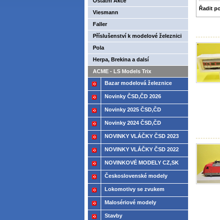
Ostatní Akce
Řadit p
Viesmann
Faller
Příslušenství k modelové železnici
až -30%
Pola
Herpa, Brekina a dalsí
ACME - LS Models Trix
Bazar modelová železnice
Novinky ČSD,ČD 2026
Novinky 2025 ČSD,ČD
Novinky 2024 ČSD,ČD
NOVINKY VLÁČKY ČSD 2023
NOVINKY VLÁČKY ČSD 2022
NOVINKOVÉ MODELY CZ,SK
2021
Československé modely
ČSD,ČD
Lokomotivy se zvukem
Malosériové modely
Stavby