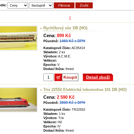
odle:
1
Rychlíkový vůz DB (HO)
Cena:
899 Kč
1460 Kč s DPH
Původně:
Katalogové číslo:
AC05414
Skladem:
2 ks
Výrobce:
A.C.M.E.
Velikost:
Epocha:
V
Dodací lhůta:
Ihned
Koupit
Detail zboží
Trix 22552 Elektrická lokomotiva 101 DB (HO)
Cena:
2 590 Kč
3800 Kč s DPH
Původně:
Katalogové číslo:
TR22552
Skladem:
1 ks
Výrobce:
Trix
Velikost:
H0
Epocha:
IV
Dodací lhůta:
Ihned