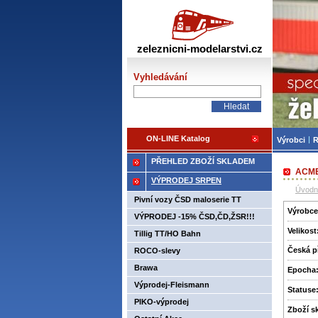
Žele
zeleznicni-modelarstvi.cz
Vyhledávání
ON-LINE Katalog
Výrobci
R
PŘEHLED ZBOŽÍ SKLADEM
ACME 
VÝPRODEJ SRPEN
Úvodn
Pivní vozy ČSD maloserie TT
Výrobce
VÝPRODEJ -15% ČSD,ČD,ŽSR!!!
Velikost
Tillig TT/HO Bahn
Česká p
ROCO-slevy
Brawa
Epocha
Výprodej-Fleismann
Statuse
PIKO-výprodej
Zboží­ 