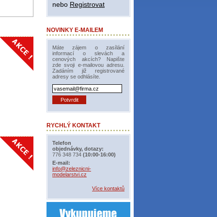
nebo
Registrovat
NOVINKY E-MAILEM
Máte zájem o zasílání
informací o slevách a
cenových akcích? Napište
zde svoji e-mailovou adresu.
Zadáním již registrované
adresy se odhlásíte.
RYCHLÝ KONTAKT
Telefon
objednávky, dotazy:
776 348 734
(10:00-16:00)
E-mail:
info@zeleznicni-
modelarstvi.cz
Více kontaktů