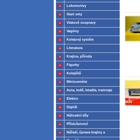
Lokomotivy
Start sety
Vlakové soupravy
Vagóny
Kolejový systém
Literatura
Krajina, příroda
Figurky
Kolejiště
Miniscenérie
Auta, lodě, letadla, tramvaje
Elektro
Digitál
Náhradní díly
Příslušenství
Nářadí, úprava krajiny a
modelů