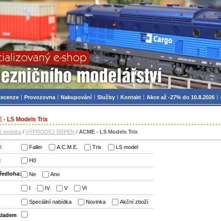
zniční modelářství, modely, TT, H0, mašinky
ecenze
Provozovna
Nakupování
Služby
Kontakt
Akce až -27% do 10.8.2026
- LS Models Trix
í stránka
/
VÝPRODEJ SRPEN
/
ACME - LS Models Trix
:
Faller
A.C.M.E.
Trix
LS model
:
H0
ředloha:
Ne
Ano
:
I
IV
V
VI
:
Speciální nabídka
Novinka
Akční zboží
skladem