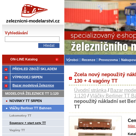
Železniční modelářství
zeleznicni-modelarstvi.cz
Vyhledávání
ON-LINE Katalog
Výrobci
Recenze
Provozovna
Nakupov
PŘEHLED ZBOŽÍ SKLADEM
Zcela nový nepoužitý nák
VÝPRODEJ SRPEN
130 + 4 vagóny TT
Bazar modelová železnice
Úvodní stránka
/
Bazar mode
MODELOVÁ ŽELEZNICE TT 1:120
1:120
/
Vláčky Berliner TT 
nepoužitý nákladní set Be
NOVINKY TT SRPEN
TT
Vláčky Berliner TT Bahnen
Lokomotivy TT
Cen
Soupravy + start sety TT
Máte 
Vagóny TT
Kata