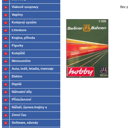
Bez 
Vlakové soupravy
Vagóny
Kolejový systém
Literatura
Krajina, příroda
Figurky
Kolejiště
Miniscenérie
Auta, lodě, letadla, tramvaje
Elektro
Digitál
Náhradní díly
Příslušenství
Nářadí, úprava krajiny a
modelů
Zimní čas
Software, návody