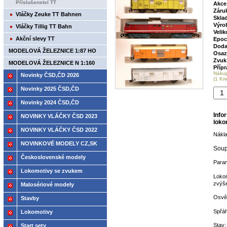
Příslušenství TT
Akce
Záru
Vláčky Zeuke TT Bahnen
Skla
Výro
Vláčky Tillig TT Bahn
Velik
Akční slevy TT
Epoc
Doda
MODELOVÁ ŽELEZNICE 1:87 HO
Osaz
Zvuk
MODELOVÁ ŽELEZNICE N 1:160
Příp
Náku
Novinky ČSD,ČD 2026
(1 Kr
Novinky 2025 ČSD,ČD
Novinky 2024 ČSD,ČD
Info
NOVINKY VLÁČKY ČSD 2023
loko
NOVINKY VLÁČKY ČSD 2022
Nákla
NOVINKOVÉ MODELY CZ,SK
Soup
2021
Československé modely
Param
ČSD,ČD
Lokomotivy se zvukem
Loko
zvýše
Malosériové modely
Osvět
Stavby
Spřáh
Lokomotivy
Stav
Start sety