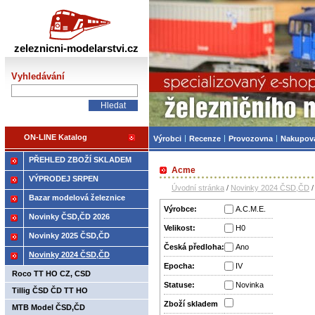
Železniční modelářství
zeleznicni-modelarstvi.cz
Vyhledávání
ON-LINE Katalog
Výrobci
Recenze
Provozovna
Nakupov
PŘEHLED ZBOŽÍ SKLADEM
Acme
VÝPRODEJ SRPEN
Úvodní stránka
/
Novinky 2024 ČSD,ČD
Bazar modelová železnice
Výrobce:
A.C.M.E.
Novinky ČSD,ČD 2026
Velikost:
H0
Novinky 2025 ČSD,ČD
Česká předloha:
Ano
Novinky 2024 ČSD,ČD
Epocha:
IV
Roco TT HO CZ, CSD
Statuse:
Novinka
Tillig ČSD ČD TT HO
Zboží­ skladem
MTB Model ČSD,ČD