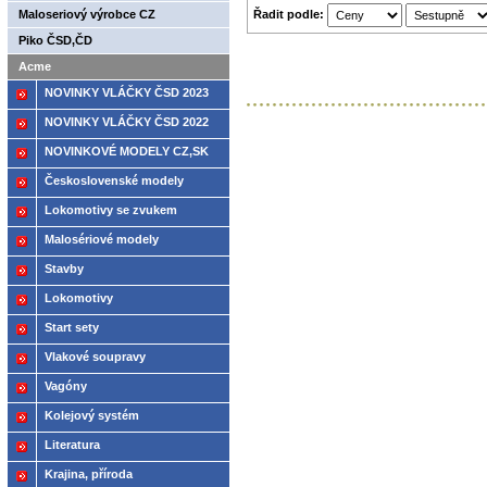
Řadit podle:
Maloseriový výrobce CZ
Piko ČSD,ČD
Acme
NOVINKY VLÁČKY ČSD 2023
NOVINKY VLÁČKY ČSD 2022
NOVINKOVÉ MODELY CZ,SK
2021
Československé modely
ČSD,ČD
Lokomotivy se zvukem
Malosériové modely
Stavby
Lokomotivy
Start sety
Vlakové soupravy
Vagóny
Kolejový systém
Literatura
Krajina, příroda