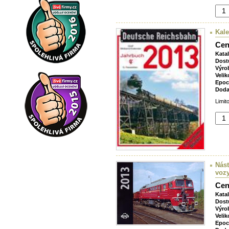
Kale
Cen
Kata
Dost
Výro
Velik
Epoc
Doda
Limit
Nást
voz
Cen
Kata
Dost
Výro
Velik
Epoc