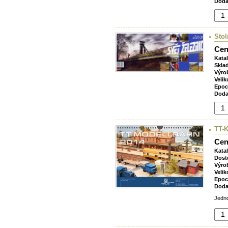
Doda
Stol
Cen
Kata
Skla
Výro
Velik
Epoc
Doda
TT-K
Cen
Kata
Dost
Výro
Velik
Epoc
Doda
Jedno