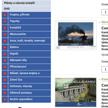
Plánky a návody kolejišť
Dodac
DVD
Krajina, příroda
Figurky
Nást
Kolejiště
Cen
Kata
Miniscenérie
Skla
Výro
Auta, lodě, letadla, tramvaje
Velik
Epoc
Elektro
Doda
Digitál
Výro
Náhradní díly
Dodac
Příslušenství
Nářadí, úprava krajiny a
modelů
Kale
Zimní čas
Cen
Software, návody
Kata
Dárkové poukazy
Dost
Výro
Archiv vyprodáno
Velik
Epoc
Doda