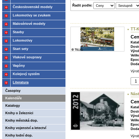
Řadit podle:
2021
Československé modely
ČSD,ČD
Lokomotivy se zvukem
Malosériové modely
TT-K
Stavby
Cen
Lokomotivy
Kata
Dost
Start sety
Výro
Velik
Vlakové soupravy
Epoc
Doda
Vagóny
Výrob
Kolejový systém
Literatura
Časopisy
Nást
Kalendáře
Cen
Katalogy
Kata
Dost
Knihy o železnici
Výro
Velik
Knihy městská dop.
Epoc
Knihy vojenství a letectví
Doda
Knihy lodní dop.
Výro