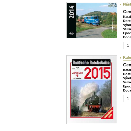
Nást
Cen
Kata
Dost
Výro
Velik
Epoc
Doda
Kale
Cen
Kata
Dost
Výro
Velik
Epoc
Doda