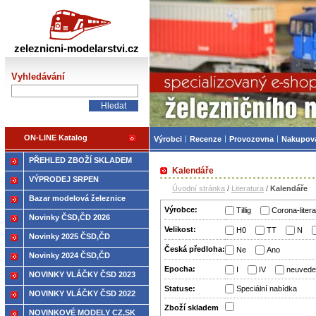
Železniční modelářství
zeleznicni-modelarstvi.cz
Vyhledávání
ON-LINE Katalog
Výrobci
Recenze
Provozovna
Nakupov
PŘEHLED ZBOŽÍ SKLADEM
Kalendáře
VÝPRODEJ SRPEN
Úvodní stránka
/
Literatura
/
Kalendáře
Bazar modelová železnice
Výrobce:
Tillig
Corona-litera
Novinky ČSD,ČD 2026
Velikost:
H0
TT
N
Novinky 2025 ČSD,ČD
Česká předloha:
Ne
Ano
Novinky 2024 ČSD,ČD
Epocha:
I
IV
neuvede
NOVINKY VLÁČKY ČSD 2023
Statuse:
Speciální nabídka
NOVINKY VLÁČKY ČSD 2022
Zboží­ skladem
NOVINKOVÉ MODELY CZ,SK