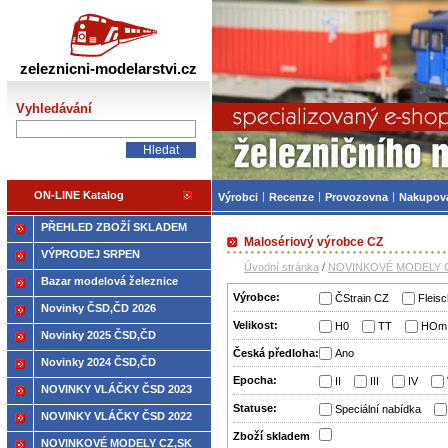
Železniční modelářství
zeleznicni-modelarstvi.cz
Vyhledávání
ON-LINE Katalog
Výrobci
Recenze
Provozovna
Nakupov
PŘEHLED ZBOŽÍ SKLADEM
Malosériový výrobce CZ
VÝPRODEJ SRPEN
Úvodní stránka
/
NOVINKOVÉ MODELY C
Bazar modelová železnice
Výrobce:
ČStrain CZ
Fleis
Novinky ČSD,ČD 2026
Velikost:
H0
TT
HOm
Novinky 2025 ČSD,ČD
Česká předloha:
Ano
Novinky 2024 ČSD,ČD
Epocha:
II
III
IV
NOVINKY VLÁČKY ČSD 2023
Statuse:
Speciální nabídka
NOVINKY VLÁČKY ČSD 2022
Zboží­ skladem
NOVINKOVÉ MODELY CZ,SK