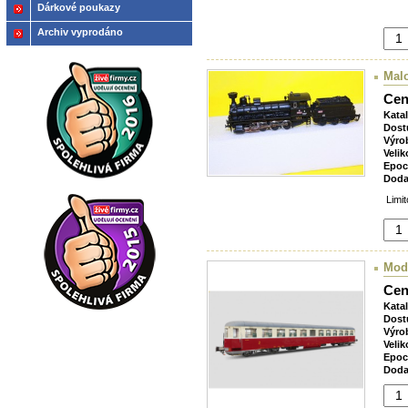
Dárkové poukazy
Archiv vyprodáno
Malo
Cen
Kata
Dost
Výro
Velik
Epoc
Doda
Limit
Mod
Cen
Kata
Dost
Výro
Velik
Epoc
Doda