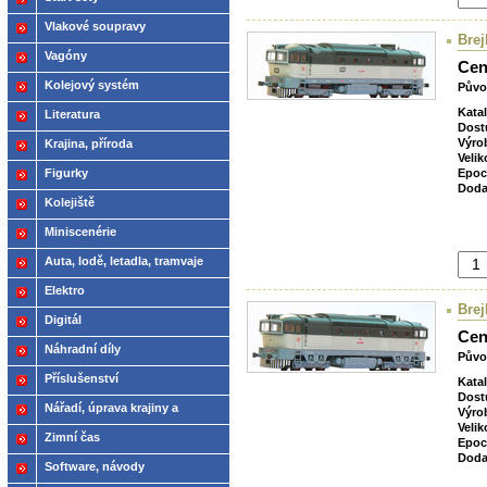
Vlakové soupravy
Brej
Vagóny
Cen
Kolejový systém
Půvo
Kata
Literatura
Dost
Výro
Krajina, příroda
Velik
Figurky
Epoc
Doda
Kolejiště
Miniscenérie
Auta, lodě, letadla, tramvaje
Elektro
Brej
Digitál
Cen
Náhradní díly
Půvo
Příslušenství
Kata
Dost
Nářadí, úprava krajiny a
Výro
Velik
modelů
Zimní čas
Epoc
Doda
Software, návody