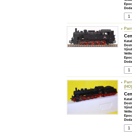
Epoc
Doda
Parn
Cen
Kata
Dost
Výro
Velik
Epoc
Doda
Parn
(HO)
Cen
Kata
Dost
Výro
Velik
Epoc
Doda