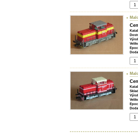
Mal
Cen
Kata
Dost
Výro
Velik
Epoc
Doda
Mal
Cen
Kata
Skla
Výro
Velik
Epoc
Doda