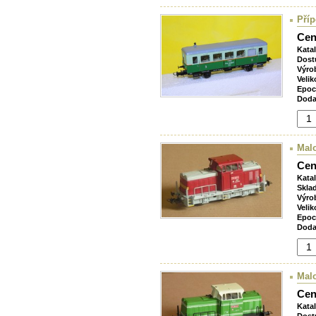
Pří
Cen
Kata
Dost
Výro
Velik
Epoc
Doda
Mal
Cen
Kata
Skla
Výro
Velik
Epoc
Doda
Mal
Cen
Kata