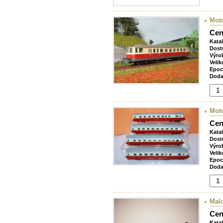
Mot
Cen
Kata
Dost
Výro
Velik
Epoc
Doda
Mot
Cen
Kata
Dost
Výro
Velik
Epoc
Doda
Malo
Cen
Kata