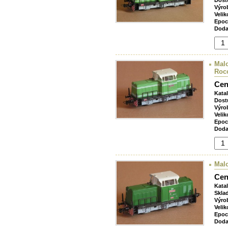
Dost
Výro
Velik
Epoc
Doda
Mal
Roc
Cen
Kata
Dost
Výro
Velik
Epoc
Doda
Mal
Cen
Kata
Skla
Výro
Velik
Epoc
Doda