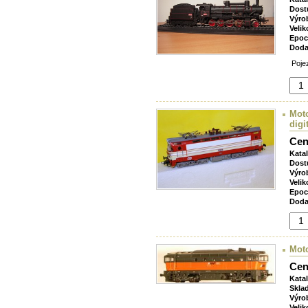
Dost
Výro
Velik
Epoc
Doda
Pojez
Moto
digi
Cen
Kata
Dost
Výro
Velik
Epoc
Doda
Moto
Cen
Kata
Skla
Výro
Velik