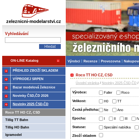
Železniční modelářství
zeleznicni-modelarstvi.cz
Vyhledávání
ON-LINE Katalog
Výrobci
Recenze
Provozovna
Nakupov
PŘEHLED ZBOŽÍ SKLADEM
Roco TT HO CZ, CSD
VÝPRODEJ SRPEN
Úvodní stránka
/
Novinky 2025 ČSD,ČD
Bazar modelová železnice
Výrobce:
Faller
Roco
Novinky ČSD,ČD 2026
Velikost:
H0
TT
Novinky 2025 ČSD,ČD
Česká předloha:
Ne
Ano
Roco TT HO CZ, CSD
Epocha:
I
II
III
I
Tillig TT Bahn
Statuse:
Tillig HO Bahn
Speciální nabídka
Igramodel
Zboží­ skladem