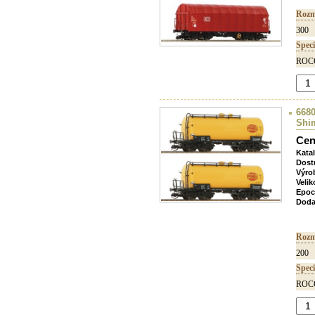
Rozm
300
Speci
ROCO
668
Shi
Cen
Kata
Dost
Výro
Velik
Epoc
Doda
Rozm
200
Speci
ROCO