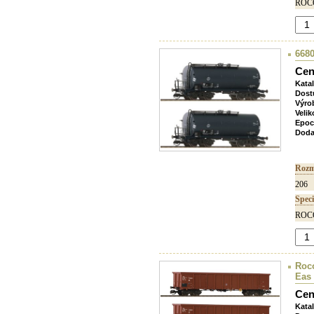
ROCO
668
Cen
Kata
Dost
Výro
Velik
Epoc
Doda
Rozm
206
Speci
ROCO
Roco
Eas
Cen
Kata