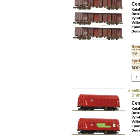
Cen
Kata
Dost
Výro
Velik
Epoc
Doda
Rozm
396
Speci
ROCO
6680
Shi
Cen
Kata
Dost
Výro
Velik
Epoc
Doda