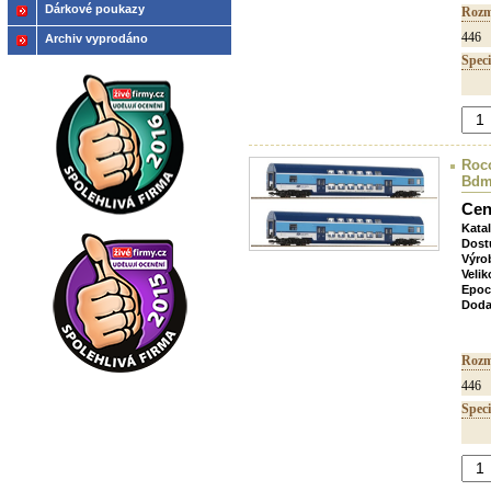
Dárkové poukazy
Rozm
446
Archiv vyprodáno
Speci
Roco
Bdmt
Cen
Kata
Dost
Výro
Velik
Epoc
Doda
Rozm
446
Speci