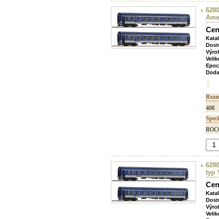
6280
Ame 
Cen
Kata
Dost
Výro
Velik
Epoc
Doda
Rozm
408
Speci
ROCO
6280
typ 
Cen
Kata
Dost
Výro
Velik