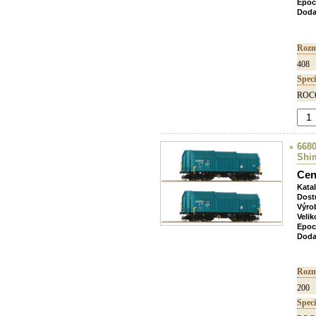
Epoc
Doda
Rozm
408
Speci
ROCO
6680
Shi
Cen
Kata
Dost
Výro
Velik
Epoc
Doda
Rozm
200
Speci