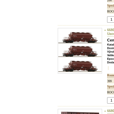
206
Speci
ROCO
6680
Uao
Cen
Kata
Dost
Výro
Velik
Epoc
Doda
Rozm
399
Speci
ROCO
6680