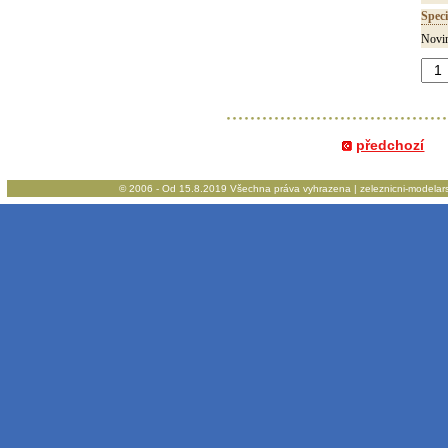
Speci
Novin
předchozí
© 2006 - Od 15.8.2019 Všechna práva vyhrazena | zeleznicni-modelarstv