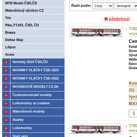
MTB Model ČSD,ČD
Řadit podle:
Malosériový výrobce CZ
Trix
předchozí
Piko,TT,HO, ČSD, ČD
7780
Brawa
voz
Deltax Wap
Cen
Kata
Liliput
Dost
Acme
Výro
Velik
Novinky 2024 ČSD,ČD
Epoc
Doda
NOVINKY VLÁČKY ČSD 2023
NOVINKY VLÁČKY ČSD 2022
Rozm
NOVINKOVÉ MODELY CZ,SK
232
2021
Československé modely
Speci
ČSD,ČD
Lokomotivy se zvukem
ROCO
Malosériové modely
Stavby
7790
Lokomotivy
voz
Start sety