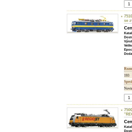
7510
se 
Cen
Kata
Dost
Výro
Velik
Epoc
Doda
Rozm
193
Speci
Novin
7500
"RE
Cen
Kata
Dost