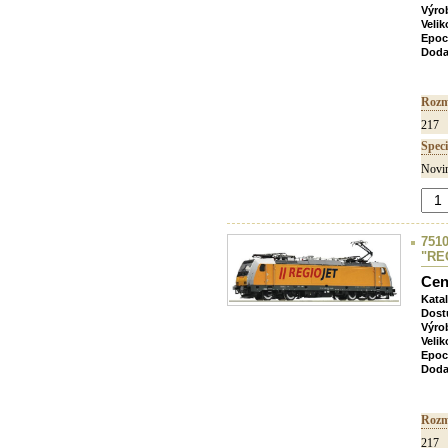
Výro
Velik
Epoc
Doda
Rozm
217
Speci
Novin
7510
"RE
Cen
Kata
Dost
Výro
Velik
Epoc
Doda
Rozm
217