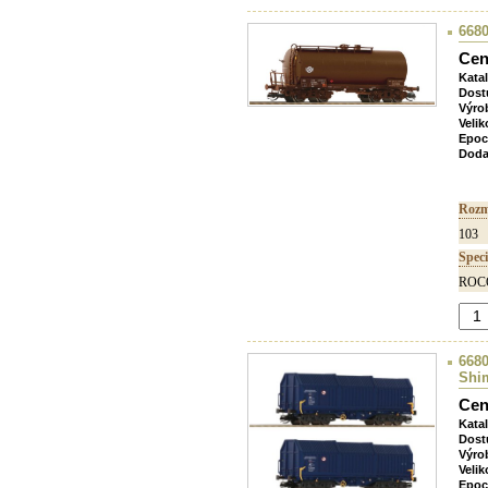
6680
Cen
Kata
Dost
Výro
Velik
Epoc
Doda
Rozm
103
Speci
ROCO
6680
Shi
Cen
Kata
Dost
Výro
Velik
Epoc