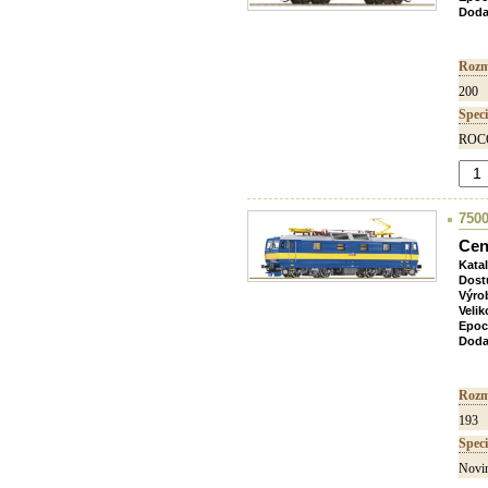
Doda
Rozm
200
Speci
ROCO
7500
Cen
Kata
Dost
Výro
Velik
Epoc
Doda
Rozm
193
Speci
Novin