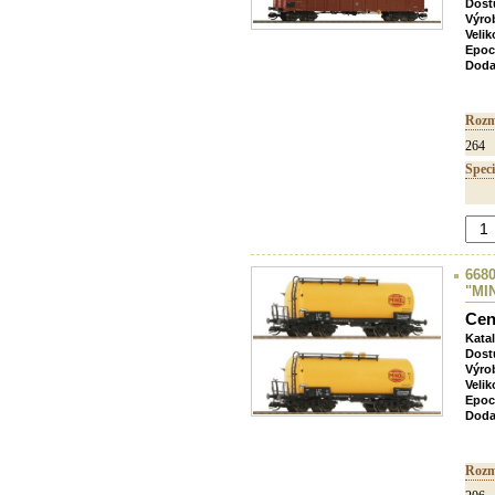
Dost
Výro
Velik
Epoc
Doda
Rozm
264
Speci
668
"MI
Cen
Kata
Dost
Výro
Velik
Epoc
Doda
Rozm