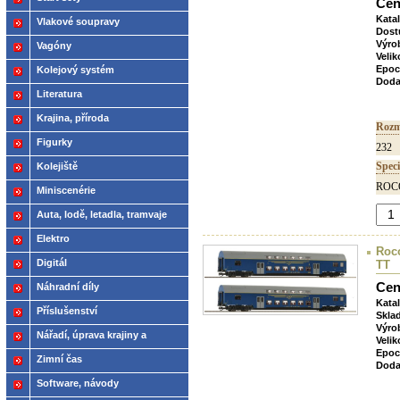
Cen
Kata
Vlakové soupravy
Dost
Výro
Vagóny
Velik
Epoc
Kolejový systém
Doda
Literatura
Krajina, příroda
Rozm
Figurky
232
Speci
Kolejiště
ROCO
Miniscenérie
Auta, lodě, letadla, tramvaje
Elektro
Roco
Digitál
TT
Cen
Náhradní díly
Kata
Příslušenství
Skla
Výro
Nářadí, úprava krajiny a
Velik
Epoc
modelů
Zimní čas
Doda
Software, návody