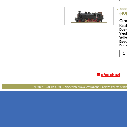
7008
(HO)
Cen
Kata
Dost
Výro
Velik
Epoc
Doda
předchozí
© 2006 - Od 15.8.2019 Všechna práva vyhrazena | zeleznicni-modelarstv