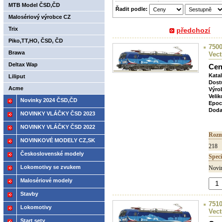
MTB Model ČSD,ČD
Řadit podle:
Malosériový výrobce CZ
Trix
předchozí
Piko,TT,HO, ČSD, ČD
7500
Brawa
Vect
Deltax Wap
Cen
Kata
Liliput
Dost
Acme
Výro
Velik
Novinky 2024 ČSD,ČD
Epoc
Doda
NOVINKY VLÁČKY ČSD 2023
NOVINKY VLÁČKY ČSD 2022
Rozm
NOVINKOVÉ MODELY CZ,SK
218
2021
Československé modely
Speci
ČSD,ČD
Lokomotivy se zvukem
Novin
Malosériové modely
Stavby
7510
Lokomotivy
Vec
Start sety