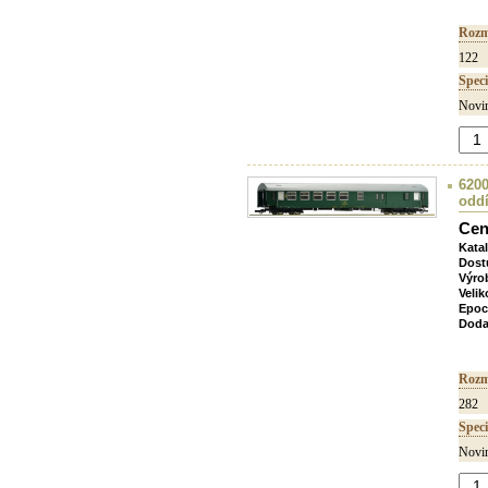
Rozm
122
Speci
Novin
6200
oddí
Cen
Kata
Dost
Výro
Velik
Epoc
Doda
Rozm
282
Speci
Novin