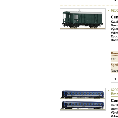
6200
Cen
Kata
Dost
Výro
Velik
Epoc
Doda
Rozm
122
Speci
Novin
6200
Bmz
Cen
Kata
Dost
Výro
Velik