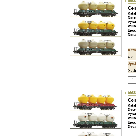
6600
Cen
Kata
Dost
Výro
Velik
Epoc
Doda
Rozm
498
Speci
Novin
6600
Cen
Kata
Dost
Výro
Velik
Epoc
Doda