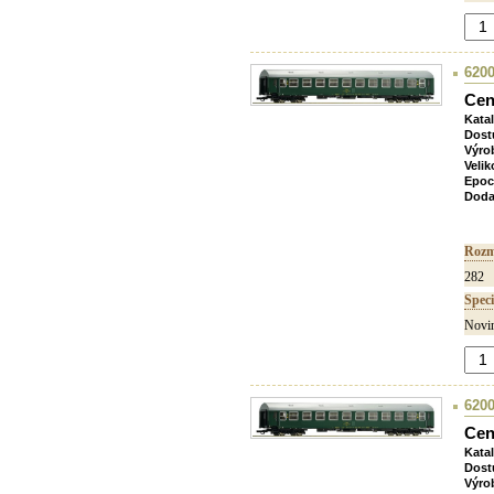
6200
Cen
Kata
Dost
Výro
Velik
Epoc
Doda
Rozm
282
Speci
Novin
6200
Cen
Kata
Dost
Výro