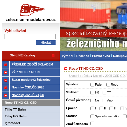
Železniční modelářství
zeleznicni-modelarstvi.cz
Vyhledávání
ON-LINE Katalog
Výrobci
Recenze
Provozovna
Nakupov
PŘEHLED ZBOŽÍ SKLADEM
Roco TT HO CZ, CSD
VÝPRODEJ SRPEN
Úvodní stránka
/
Novinky 2025 ČSD,ČD
Bazar modelová železnice
Výrobce:
Faller
Roco
Novinky ČSD,ČD 2026
Velikost:
H0
TT
Novinky 2025 ČSD,ČD
Česká předloha:
Ne
Ano
Roco TT HO CZ, CSD
Epocha:
I
II
III
I
Tillig TT Bahn
Statuse:
Tillig HO Bahn
Speciální nabídka
Igramodel
Zboží­ skladem