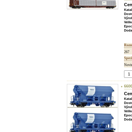
Cen
Kata
Dost
Výro
Velik
Epoc
Doda
Rozm
267
Speci
Novin
6600
Cen
Kata
Dost
Výro
Velik
Epoc
Doda