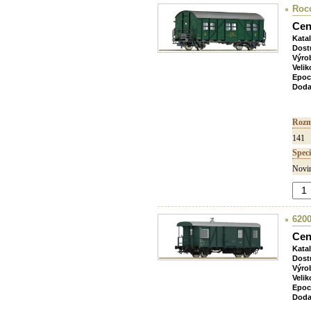
Roco
Cen
Kata
Dost
Výro
Velik
Epoc
Doda
Rozm
141
Speci
Novin
6200
Cen
Kata
Dost
Výro
Velik
Epoc
Doda