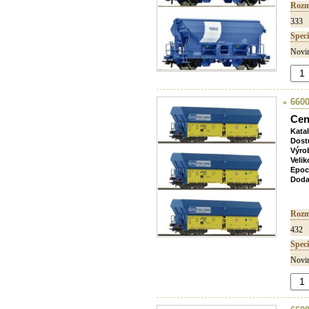
Rozm
333
Speci
Novin
6600
Cen
Kata
Dost
Výro
Velik
Epoc
Doda
Rozm
432
Speci
Novin