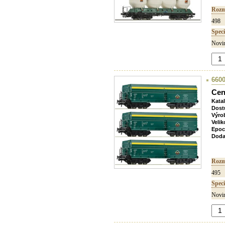
Rozm
498
Speci
Novin
6600
Cen
Kata
Dost
Výro
Velik
Epoc
Doda
Rozm
495
Speci
Novin