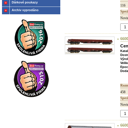
Dárkové poukazy
116
Archiv vyprodáno
Speci
Novin
660
Cen
Kata
Dost
Výro
Velik
Epoc
Doda
Rozm
458
Speci
Novin
6600