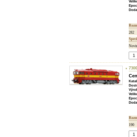
Velik
Epoc
Doda
Rozm
282
Speci
Novin
7300
Cen
Kata
Dost
Výro
Velik
Epoc
Doda
Rozm
190