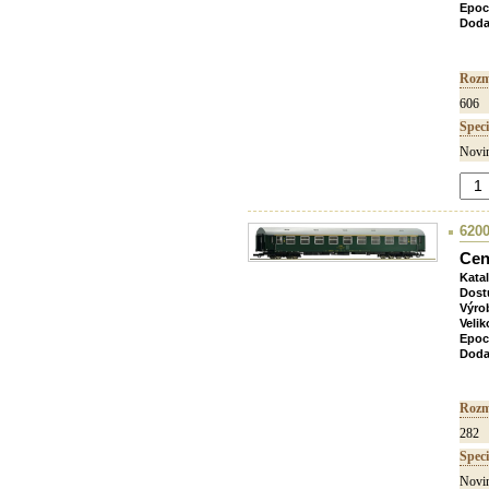
Epoc
Doda
Rozm
606
Speci
Novin
6200
Cen
Kata
Dost
Výro
Velik
Epoc
Doda
Rozm
282
Speci
Novin