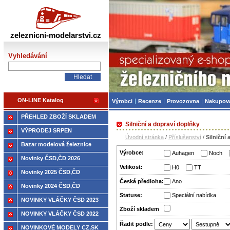
Železniční modelářství
zeleznicni-modelarstvi.cz
Vyhledávání
ON-LINE Katalog
Výrobci
Recenze
Provozovna
Nakupov
PŘEHLED ZBOŽÍ SKLADEM
Silniční a dopraví doplňky
VÝPRODEJ SRPEN
Úvodní stránka
/
Příslušenství
/
Silniční
Bazar modelová železnice
Výrobce:
Auhagen
Noch
Novinky ČSD,ČD 2026
Velikost:
H0
TT
Novinky 2025 ČSD,ČD
Česká předloha:
Ano
Novinky 2024 ČSD,ČD
Statuse:
Speciální nabídka
NOVINKY VLÁČKY ČSD 2023
Zboží­ skladem
NOVINKY VLÁČKY ČSD 2022
Řadit podle:
NOVINKOVÉ MODELY CZ,SK