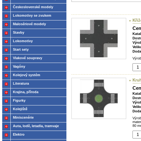
2021
Československé modely
ČSD,ČD
Lokomotivy se zvukem
Křiž
Malosériové modely
Cen
Stavby
Kata
Dost
Lokomotivy
Výro
Velik
Start sety
Doda
Vlakové soupravy
Výrob
Vagóny
Kolejový systém
Kru
Literatura
Cen
Krajina, příroda
Kata
Dost
Figurky
Výro
Velik
Kolejiště
Doda
Miniscenérie
Výrob
mater
80 mm
Auta, lodě, letadla, tramvaje
Elektro