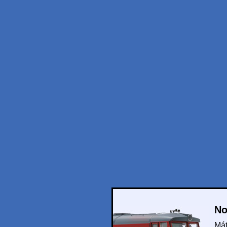
No
Mát