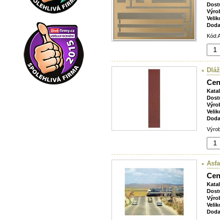
Dost
Výro
Velik
Doda
Kód:A
Dláž
Cen
Kata
Dost
Výro
Velik
Doda
Výrob
Asfa
Cen
Kata
Dost
Výro
Velik
Doda