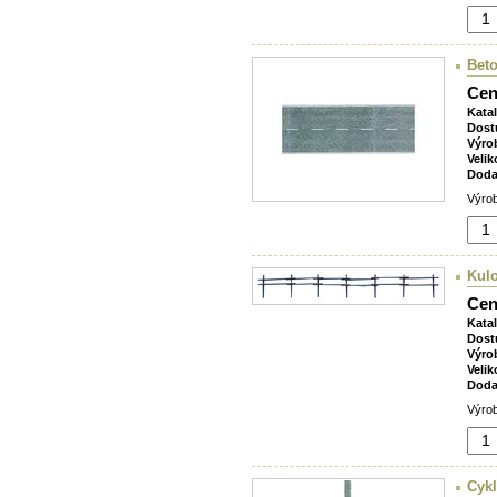
Beto
Cen
Kata
Dost
Výro
Velik
Doda
Výrob
Kul
Cen
Kata
Dost
Výro
Velik
Doda
Výrob
Cyk