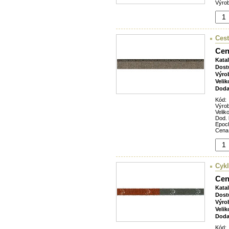
Výrob
Cest
Cen
Kata
Dost
Výro
Velik
Doda
Kód:
Výro
Veliko
Dod. 
Epoc
Cena
Cyk
Cen
Kata
Dost
Výro
Velik
Doda
Kód: