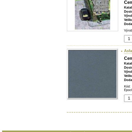
Cen
Kata
Dost
Výro
Velik
Doda
Výrob
Asfa
Cen
Kata
Dost
Výro
Velik
Doda
Kód:
Epoch