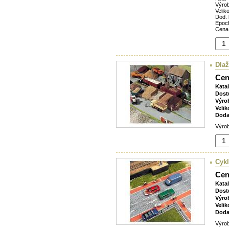
Výro
Veliko
Dod. 
Epoc
Cena
Dlaž
Cen
Kata
Dost
Výro
Velik
Doda
Výrob
Cykl
Cen
Kata
Dost
Výro
Velik
Doda
Výrob