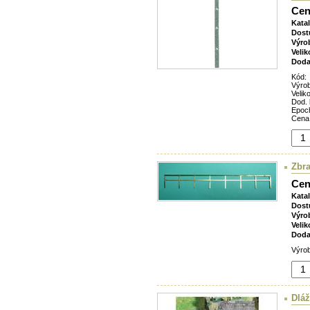
Cen
Kata
Dost
Výro
Velik
Doda
Kód:
Výro
Veliko
Dod. 
Epoc
Cena
Zbra
Cen
Kata
Dost
Výro
Velik
Doda
Výrob
Dlá