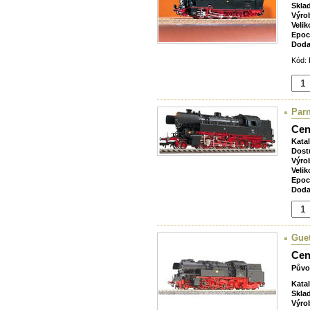
Skla
Výro
Velik
Epoc
Doda
Kód: 
Parn
Cen
Kata
Dost
Výro
Velik
Epoc
Doda
Guet
Cen
Půvo
Kata
Skla
Výro