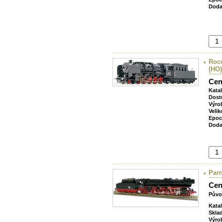
Doda
Roco
(HO)
Cen
Kata
Dost
Výro
Velik
Epoc
Doda
Par
Cen
Půvo
Kata
Skla
Výro