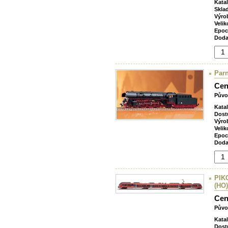
Kata
Skla
Výro
Velik
Epoc
Doda
Par
Cen
Půvo
Kata
Dost
Výro
Velik
Epoc
Doda
PIKO
(HO)
Cen
Půvo
Kata
Dost