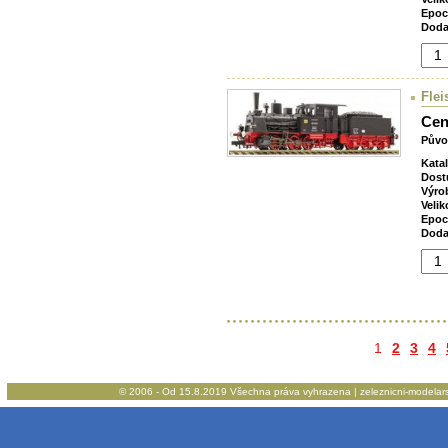
Epoc
Doda
Flei
Cen
Půvo
Kata
Dost
Výro
Velik
Epoc
Doda
1
2
3
4
© 2006 - Od 15.8.2019 Všechna práva vyhrazena | zeleznicni-modelarstv