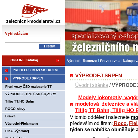
Železniční modelářství
zeleznicni-modelarstvi.cz
Vyhledávání
ON-LINE Katalog
Výrobci
Recenze
Provozovna
Nakupov
PŘEHLED ZBOŽÍ SKLADEM
VÝPRODEJ SRPEN
VÝPRODEJ SRPEN
Úvodní stránka
/
VÝPRODE
Pivní vozy ČSD maloserie TT
VÝPRODEJ -15% ČSD,ČD,ŽSR!!!
Modely lokomotiv, vagón
Tillig TT/HO Bahn
modelová železnice a vlá
ROCO-slevy
Tillig TT Bahn, Tillig H
Brawa
V tomto oddělení naleznete
mo
především od firem:
Roco
,
Fle
Výprodej-Fleismann
týden se nabídka obměňuje 
PIKO-výprodej