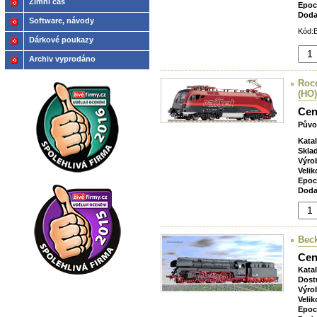
Zimní čas
Epoc
Doda
Software, návody
Kód:B
Dárkové poukazy
Archiv vyprodáno
Roco
(HO)
Cen
Půvo
Kata
Skla
Výro
Velik
Epoc
Doda
Bec
Cen
Kata
Dost
Výro
Velik
Epoc