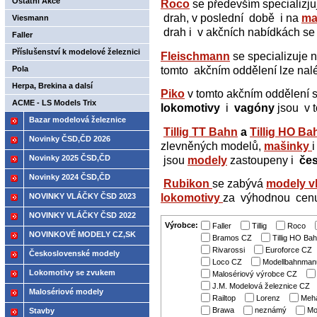
Ostatní Akce
Roco
se především specializj
drah, v poslední době i na
ma
Viesmann
drah i v akčních nabídkách se
Faller
Příslušenství k modelové železnici
Fleischmann
se specializuje 
až -30%
tomto akčním oddělení lze nal
Pola
Herpa, Brekina a dalsí
Piko
v tomto akčním oddělení 
ACME - LS Models Trix
lokomotivy
i
vagóny
jsou v t
Bazar modelová železnice
Tillig TT Bahn
a
Tillig HO Ba
Novinky ČSD,ČD 2026
zlevněných modelů,
mašinky
Novinky 2025 ČSD,ČD
jsou
modely
zastoupeny i
če
Novinky 2024 ČSD,ČD
Rubikon
se zabývá
modely v
NOVINKY VLÁČKY ČSD 2023
lokomotivy
za výhodnou cen
NOVINKY VLÁČKY ČSD 2022
Výrobce:
Faller
Tillig
Roco
NOVINKOVÉ MODELY CZ,SK
Bramos CZ
Tillig HO Ba
Rivarossi
Euroforce CZ
2021
Československé modely
Loco CZ
Modellbahnmanu
ČSD,ČD
Lokomotivy se zvukem
Malosériový výrobce CZ
J.M. Modelová železnice CZ
Malosériové modely
Railtop
Lorenz
Meh
Brawa
neznámý
Mo
Stavby