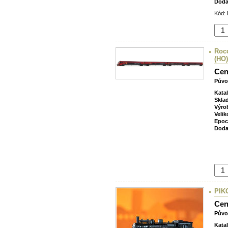
Doda
Kód: 
Roco
(HO)
Cen
Půvo
Kata
Skla
Výro
Velik
Epoc
Doda
PIKO
Cen
Půvo
Kata