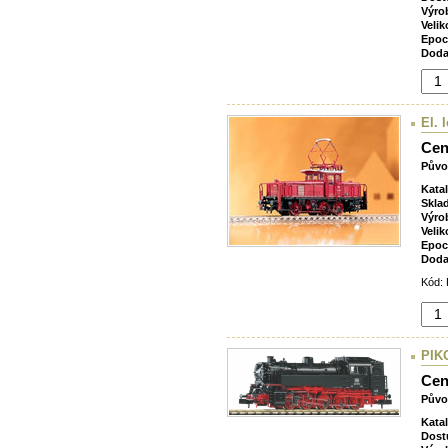
Výro
Velik
Epoc
Doda
El.
Cen
Půvo
Kata
Skla
Výro
Velik
Epoc
Doda
Kód: 
PIKO
Cen
Půvo
Kata
Dost