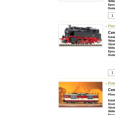
Velik
Epoc
Doda
Flei
Cen
Kata
Skla
Výro
Velik
Epoc
Doda
Elek
Cen
Půvo
Kata
Dost
Výro
Velik
Epoc