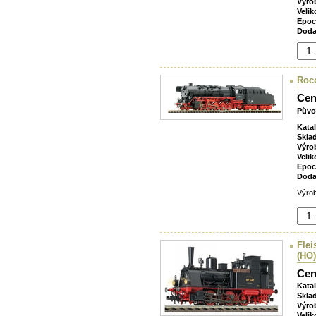
Výro
Velik
Epoc
Doda
Roco
Cen
Půvo
Kata
Skla
Výro
Velik
Epoc
Doda
Výrob
Flei
(HO)
Cen
Kata
Skla
Výro
Velik