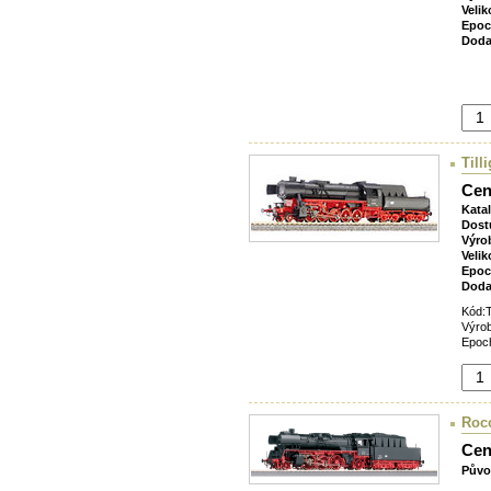
Velik
Epoc
Doda
Till
Cen
Kata
Dost
Výro
Velik
Epoc
Doda
Kód:
Výrob
Epoch
Roco
Cen
Půvo