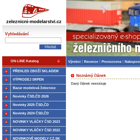
Železniční modelářství
zeleznicni-modelarstvi.cz
Vyhledávání
ON-LINE Katalog
Výrobci
Recenze
Provozovna
Nakupov
PŘEHLED ZBOŽÍ SKLADEM
Neznámý článek
VÝPRODEJ SRPEN
Daný článek neexistuje
Bazar modelová železnice
Novinky ČSD,ČD 2026
Novinky 2025 ČSD,ČD
Novinky 2024 ČSD,ČD
NOVINKY VLÁČKY ČSD 2023
NOVINKY VLÁČKY ČSD 2022
NOVINKOVÉ MODELY CZ,SK