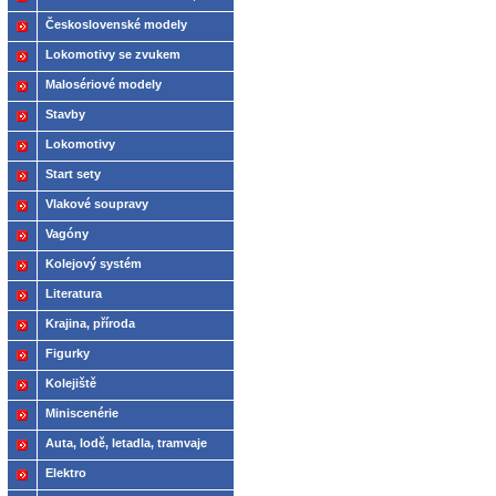
2021
Československé modely
ČSD,ČD
Lokomotivy se zvukem
Malosériové modely
Stavby
Lokomotivy
Start sety
Vlakové soupravy
Vagóny
Kolejový systém
Literatura
Krajina, příroda
Figurky
Kolejiště
Miniscenérie
Auta, lodě, letadla, tramvaje
Elektro