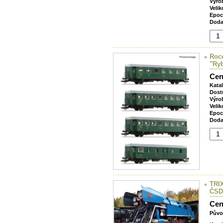
Výro
Velik
Epoc
Doda
Roco
"Ryb
Cen
Kata
Dost
Výro
Velik
Epoc
Doda
TRIX
ČSD
Cen
Půvo