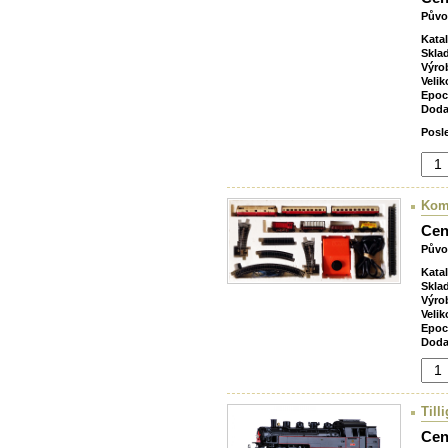
Půvo
Kata
Skla
Výro
Velik
Epoc
Doda
Posl
Komb
Cen
Půvo
Kata
Skla
Výro
Velik
Epoc
Doda
Till
Cen