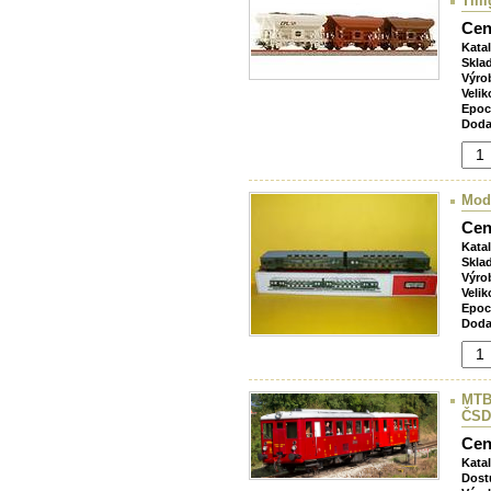
Till
Cen
Kata
Skla
Výro
Velik
Epoc
Doda
Mod
Cen
Kata
Skla
Výro
Velik
Epoc
Doda
MTB
ČSD
Cen
Kata
Dost