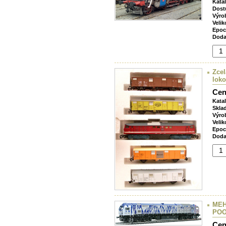
Kata
Dost
Výro
Velik
Epoc
Doda
Zcel
loko
Cen
Kata
Skla
Výro
Velik
Epoc
Doda
MEH
POO
Cen