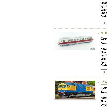
Skla
Výro
Velik
Epoc
Doda
MTB
Cen
Půvo
Kata
Skla
Výro
Velik
Epoc
Doda
Lok
Cen
Půvo
Kata
Skla
Výro