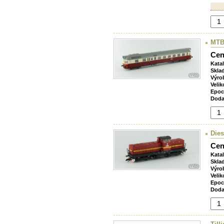
MTB
Cen
Kata
Skla
Výro
Velik
Epoc
Doda
Dies
Cen
Kata
Skla
Výro
Velik
Epoc
Doda