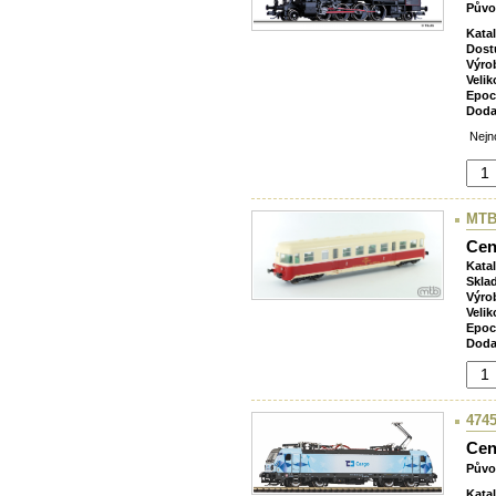
Půvo
Kata
Dost
Výro
Velik
Epoc
Doda
Nejno
MTB
Cen
Kata
Skla
Výro
Velik
Epoc
Doda
4745
Cen
Půvo
Kata