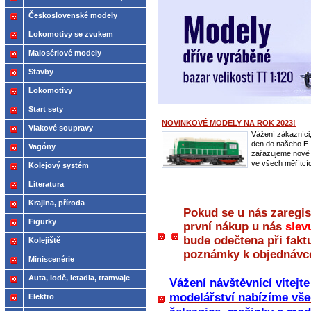
2021
Československé modely
ČSD,ČD
Lokomotivy se zvukem
Malosériové modely
Stavby
Lokomotivy
Start sety
NOVINKOVÉ MODELY NA ROK 2023!
Vlakové soupravy
Vážení zákazníci
den do našeho E
Vagóny
zařazujeme nové
ve všech měřítcíc
Kolejový systém
Literatura
Krajina, příroda
Pokud se u nás zaregis
Figurky
první nákup u nás
slev
bude odečtena při fakt
Kolejiště
poznámky k objednávc
Miniscenérie
Auta, lodě, letadla, tramvaje
Vážení návštěvnící vítejt
modelářství nabízíme vše
Elektro