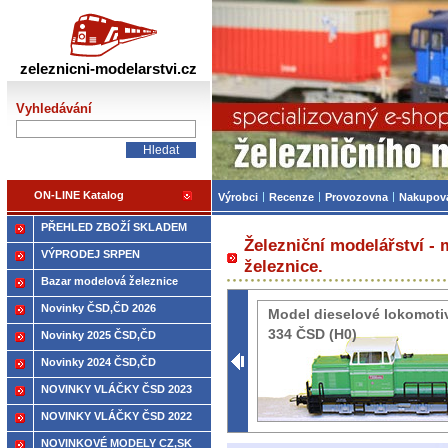
Železniční modelářství
zeleznicni-modelarstvi.cz
Vyhledávání
ON-LINE Katalog
Výrobci
Recenze
Provozovna
Nakupov
PŘEHLED ZBOŽÍ SKLADEM
Železniční modelářství -
VÝPRODEJ SRPEN
železnice.
Bazar modelová železnice
Novinky ČSD,ČD 2026
Model dieselové lokomoti
334 ČSD (H0)
Novinky 2025 ČSD,ČD
Novinky 2024 ČSD,ČD
NOVINKY VLÁČKY ČSD 2023
NOVINKY VLÁČKY ČSD 2022
NOVINKOVÉ MODELY CZ,SK