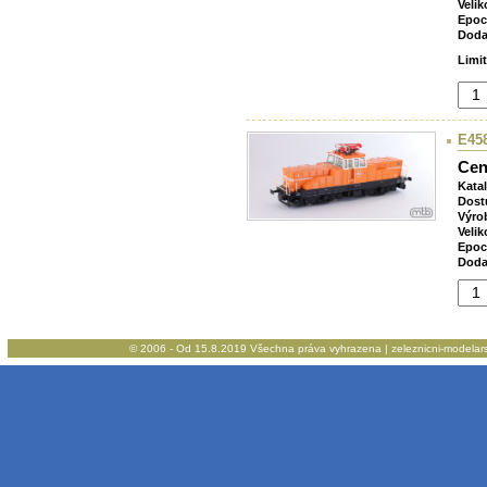
Velik
Epoc
Doda
Limi
E458
Cen
Kata
Dost
Výro
Velik
Epoc
Doda
© 2006 - Od 15.8.2019 Všechna práva vyhrazena | zeleznicni-modelarstv