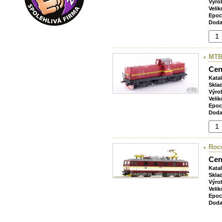
Výro
Velik
Epoc
Doda
MTB
Cen
Kata
Skla
Výro
Velik
Epoc
Doda
Roco
Cen
Kata
Skla
Výro
Velik
Epoc
Doda