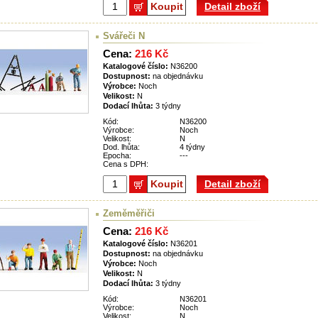
Koupit
Detail zboží
Svářeči N
Cena:
216 Kč
Katalogové číslo:
N36200
Dostupnost:
na objednávku
Výrobce:
Noch
Velikost:
N
Dodací lhůta:
3 týdny
Kód:
N36200
Výrobce:
Noch
Velikost:
N
Dod. lhůta:
4 týdny
Epocha:
---
Cena s DPH:
Koupit
Detail zboží
Zeměměřiči
Cena:
216 Kč
Katalogové číslo:
N36201
Dostupnost:
na objednávku
Výrobce:
Noch
Velikost:
N
Dodací lhůta:
3 týdny
Kód:
N36201
Výrobce:
Noch
Velikost:
N