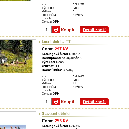
Kód:
N33620
Výrobce:
Noch
Velikost:
N
Dod. lhůta:
4 týdny
Epocha:
---
Cena s DPH:
Koupit
Detail zboží
Lesní dělníci TT
Cena:
297 Kč
Katalogové číslo:
N48262
Dostupnost:
na objednávku
Výrobce:
Noch
Velikost:
TT
Dodací lhůta:
3 týdny
Kód:
N48262
Výrobce:
Noch
Velikost:
TT
Dod. lhůta:
4 týdny
Epocha:
---
Cena s DPH:
Koupit
Detail zboží
Stavební dělníci
Cena:
253 Kč
Katalogové číslo:
N36035