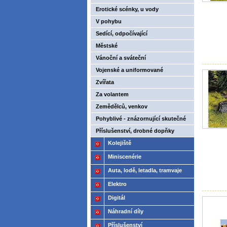
Erotické scénky, u vody
V pohybu
Sedící, odpočívající
Městské
Vánoční a sváteční
Vojenské a uniformované
Zvířata
Za volantem
Zemědělců, venkov
Pohyblivé - znázornující skutečné
pohyby
Příslušenství, drobné dopňky
Kolejiště
Miniscenérie
Auta, lodě, letadla, tramvaje
Elektro
Digitál
Náhradní díly
Příslušenství