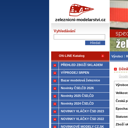
Žele
zeleznicni-modelarstvi.cz
Vyhledávání
ON-LINE Katalog
Výrobci
R
PŘEHLED ZBOŽÍ SKLADEM
Dělní
VÝPRODEJ SRPEN
Úvodn
Bazar modelová železnice
Výrobce
Novinky ČSD,ČD 2026
Velikost
Novinky 2025 ČSD,ČD
Česká p
Novinky 2024 ČSD,ČD
Epocha
NOVINKY VLÁČKY ČSD 2023
Statuse
NOVINKY VLÁČKY ČSD 2022
Zboží­ 
NOVINKOVÉ MODELY CZ,SK