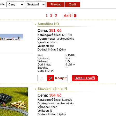
odle:
1
2
3
další
Autodílna HO
Cena:
381 Kč
Katalogové číslo:
N15109
Dostupnost:
na objednávku
Výrobce:
Noch
Velikost:
H0
Dodací lhůta:
3 týdny
Kód:
N15109
Výrobce:
Noch
Velikost:
HO
Dod. lhůta:
4 týdny
Epocha:
---
Cena s DPH:
Koupit
Detail zboží
Stavební dělníci N
Cena:
304 Kč
Katalogové číslo:
N33620
Dostupnost:
na objednávku
Výrobce:
Noch
Velikost:
N
Dodací lhůta:
3 týdny