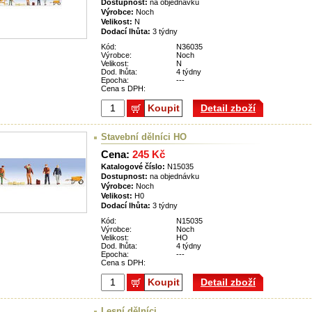
Dostupnost:
na objednávku
Výrobce:
Noch
Velikost:
N
Dodací lhůta:
3 týdny
Kód:
N36035
Výrobce:
Noch
Velikost:
N
Dod. lhůta:
4 týdny
Epocha:
---
Cena s DPH:
Koupit
Detail zboží
Stavební dělníci HO
Cena:
245 Kč
Katalogové číslo:
N15035
Dostupnost:
na objednávku
Výrobce:
Noch
Velikost:
H0
Dodací lhůta:
3 týdny
Kód:
N15035
Výrobce:
Noch
Velikost:
HO
Dod. lhůta:
4 týdny
Epocha:
---
Cena s DPH:
Koupit
Detail zboží
Lesní dělníci