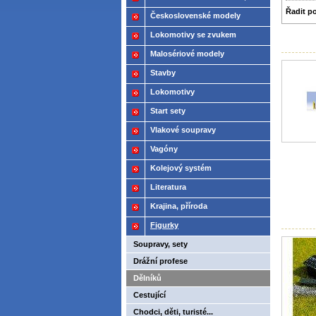
Řadit p
2021
Československé modely
ČSD,ČD
Lokomotivy se zvukem
Malosériové modely
Stavby
Lokomotivy
Start sety
Vlakové soupravy
Vagóny
Kolejový systém
Literatura
Krajina, příroda
Figurky
Soupravy, sety
Drážní profese
Dělníků
Cestující
Chodci, děti, turisté...