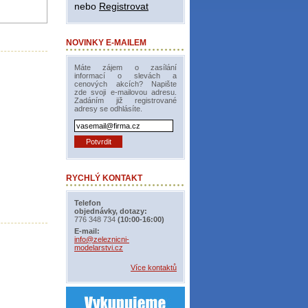
nebo
Registrovat
NOVINKY E-MAILEM
Máte zájem o zasílání
informací o slevách a
cenových akcích? Napište
zde svoji e-mailovou adresu.
Zadáním již registrované
adresy se odhlásíte.
RYCHLÝ KONTAKT
Telefon
objednávky, dotazy:
776 348 734
(10:00-16:00)
E-mail:
info@zeleznicni-
modelarstvi.cz
Více kontaktů