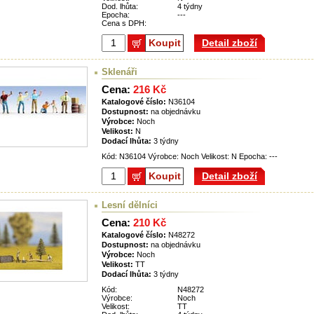
Dod. lhůta:
4 týdny
Epocha:
---
Cena s DPH:
Koupit
Detail zboží
Sklenáři
Cena:
216 Kč
Katalogové číslo:
N36104
Dostupnost:
na objednávku
Výrobce:
Noch
Velikost:
N
Dodací lhůta:
3 týdny
Kód: N36104 Výrobce: Noch Velikost: N Epocha: ---
Koupit
Detail zboží
Lesní dělníci
Cena:
210 Kč
Katalogové číslo:
N48272
Dostupnost:
na objednávku
Výrobce:
Noch
Velikost:
TT
Dodací lhůta:
3 týdny
Kód:
N48272
Výrobce:
Noch
Velikost:
TT