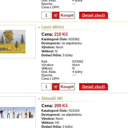
Dod. lhůta:
4 týdny
Epocha:
---
Cena s DPH:
Koupit
Detail zboží
Lesní dělníci
Cena:
210 Kč
Katalogové číslo:
N33362
Dostupnost:
na objednávku
Výrobce:
Noch
Velikost:
N
Dodací lhůta:
3 týdny
Kód:
N33362
Výrobce:
Noch
Velikost:
N
Dod. lhůta:
4 týdny
Epocha:
---
Cena s DPH:
Koupit
Detail zboží
Sklenáři HO
Cena:
209 Kč
Katalogové číslo:
N15104
Dostupnost:
na objednávku
Výrobce:
Noch
Velikost:
H0
Dodací lhůta:
3 týdny