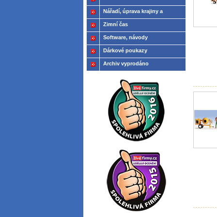
Nářadí, úprava krajiny a
modelů
Zimní čas
Software, návody
Dárkové poukazy
Archiv vyprodáno