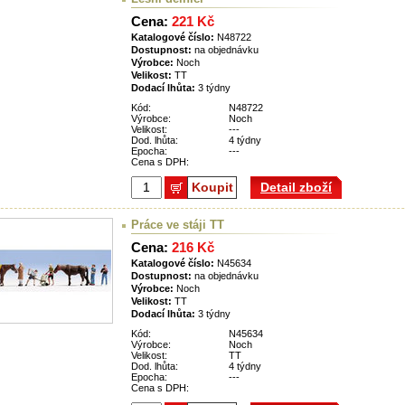
Cena:
221 Kč
Katalogové číslo:
N48722
Dostupnost:
na objednávku
Výrobce:
Noch
Velikost:
TT
Dodací lhůta:
3 týdny
Kód:
N48722
Výrobce:
Noch
Velikost:
---
Dod. lhůta:
4 týdny
Epocha:
---
Cena s DPH:
Koupit
Detail zboží
Práce ve stáji TT
Cena:
216 Kč
Katalogové číslo:
N45634
Dostupnost:
na objednávku
Výrobce:
Noch
Velikost:
TT
Dodací lhůta:
3 týdny
Kód:
N45634
Výrobce:
Noch
Velikost:
TT
Dod. lhůta:
4 týdny
Epocha:
---
Cena s DPH: