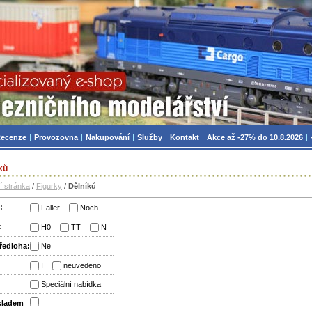
zniční modelářství, modely, TT, H0, mašinky
ecenze
Provozovna
Nakupování
Služby
Kontakt
Akce až -27% do 10.8.2026
ků
í stránka
/
Figurky
/
Dělníků
:
Faller
Noch
:
H0
TT
N
ředloha:
Ne
:
I
neuvedeno
:
Speciální nabídka
skladem