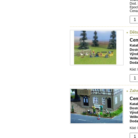
Dod. 
Epoc
Cena
Dět
Cen
Kata
Dost
Výro
Velik
Doda
Kód: 
Zahr
Cen
Kata
Dost
Výro
Velik
Doda
Kód: 