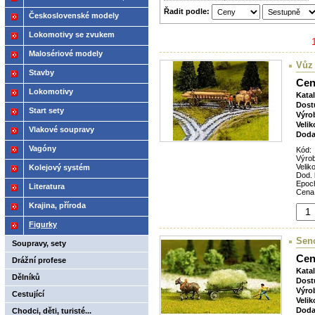
Řadit podle:
2021
Československé modely
ČSD,ČD
Lokomotivy se zvukem
Malosériové modely
Vůz
Stavby
Cen
Lokomotivy
Kata
Dost
Start sety
Výro
Velik
Vlakové soupravy
Doda
Vagóny
Kód:
Výro
Veliko
Kolejový systém
Dod. 
Epoc
Literatura
Cena
Krajina, příroda
Figurky
Sen
Soupravy, sety
Cen
Drážní profese
Kata
Dělníků
Dost
Výro
Cestující
Velik
Doda
Chodci, děti, turisté...