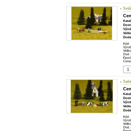
Sváž
Cen
Kata
Dost
Výro
Velik
Doda
Kód:
Výro
Veliko
Dod. 
Epoc
Cena
Sala
Cen
Kata
Dost
Výro
Velik
Doda
Kód:
Výro
Veliko
Dod. 
Epoc