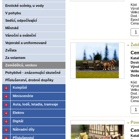
Kód:
Erotické scénky, u vody
Výro
Veliko
V pohybu
Dod. 
Epoc
Sedící, odpočívající
Cena
Městské
Vánoční a sváteční
Vojenské a uniformované
Žeb
Zvířata
Cen
Za volantem
Kata
Dost
Zemědělců, venkov
Výro
Velik
Pohyblivé - znázornující skutečné
Doda
pohyby
Příslušenství, drobné dopňky
Kód:
Výro
Kolejiště
Veliko
Dod. 
Miniscenérie
Epoc
Cena
Auta, lodě, letadla, tramvaje
Elektro
Digitál
Pov
Náhradní díly
Cen
Kata
Příslušenství