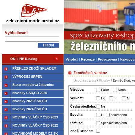
Železniční modelářství
zeleznicni-modelarstvi.cz
Vyhledávání
ON-LINE Katalog
Výrobci
Recenze
Provozovna
Nakupov
PŘEHLED ZBOŽÍ SKLADEM
Zemědělců, venkov
VÝPRODEJ SRPEN
Úvodní stránka
/
Figurky
/
Zemědělců, v
Bazar modelová železnice
Výrobce:
Faller
Noch
Novinky ČSD,ČD 2026
Velikost:
H0
TT
N
Novinky 2025 ČSD,ČD
Česká předloha:
Ne
Novinky 2024 ČSD,ČD
Epocha:
I
neuvedeno
NOVINKY VLÁČKY ČSD 2023
Statuse:
Speciální nabídka
NOVINKY VLÁČKY ČSD 2022
Zboží­ skladem
NOVINKOVÉ MODELY CZ,SK