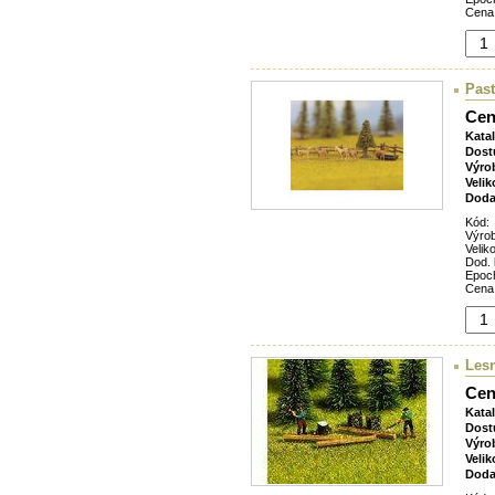
Cena
Past
Cen
Kata
Dost
Výro
Velik
Doda
Kód:
Výro
Veliko
Dod. 
Epoc
Cena
Lesn
Cen
Kata
Dost
Výro
Velik
Doda