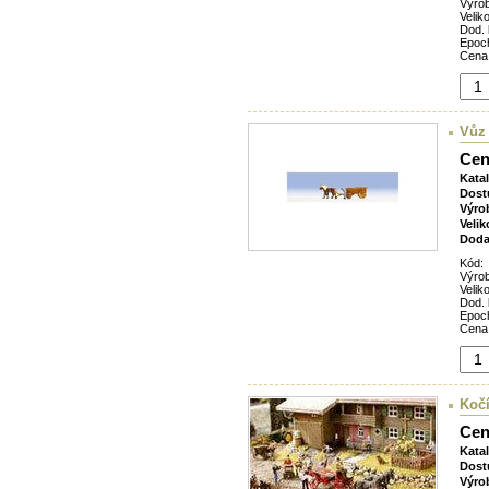
Výro
Veliko
Dod. 
Epoc
Cena
Vůz
Cen
Kata
Dost
Výro
Velik
Doda
Kód:
Výro
Veliko
Dod. 
Epoc
Cena
Kočí
Cen
Kata
Dost
Výro