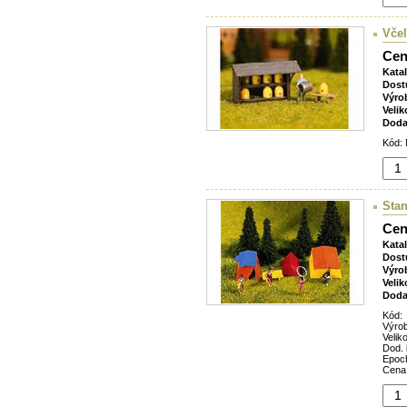
Vče
Cen
Kata
Dost
Výro
Velik
Doda
Kód: 
Sta
Cen
Kata
Dost
Výro
Velik
Doda
Kód:
Výro
Veliko
Dod. 
Epoc
Cena