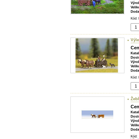
Výro
Velik
Doda
Kód: 
Výl
Cen
Kata
Dost
Výro
Velik
Doda
Kód: 
Žebř
Cen
Kata
Dost
Výro
Velik
Doda
Kód: