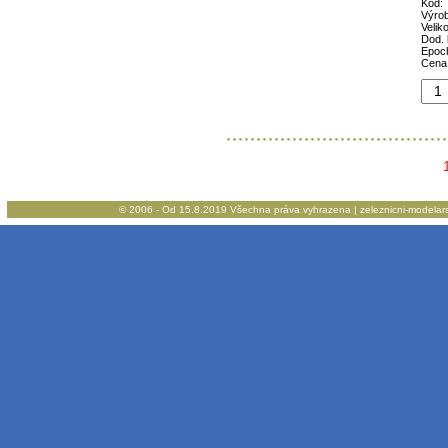
Kód:
Výro
Veliko
Dod. 
Epoc
Cena
© 2006 - Od 15.8.2019 Všechna práva vyhrazena | zeleznicni-modelarstv