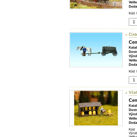
Velik
Doda
Kód: 
Cis
Cen
Kata
Dost
Výro
Velik
Doda
Kód: 
Vče
Cen
Kata
Dost
Výro
Velik
Doda
Kód:
Výro
Veliko