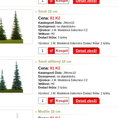
Koupit
Detail zboží
Smrk 10 cm
Cena:
81 Kč
Katalogové číslo:
JMsm10
Dostupnost:
na objednávku
Výrobce:
J.M. Modelová železnice CZ
Velikost:
H0
Dodací lhůta:
3 týdny
Výrobce: J.M. Modelová železnice Dodací lhůta: 2 týdny
Koupit
Detail zboží
Smrk stříbrný 10 cm
Cena:
81 Kč
Katalogové číslo:
JMsms10
Dostupnost:
na objednávku
Výrobce:
J.M. Modelová železnice CZ
Velikost:
H0
Dodací lhůta:
3 týdny
Výrobce: J.M. Modelová železnice Dodací lhůta: 2 týdny
Koupit
Detail zboží
Modřín 10 cm