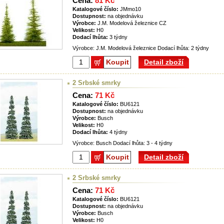
Cena:
81 Kč
Katalogové číslo:
JMmo10
Dostupnost:
na objednávku
Výrobce:
J.M. Modelová železnice CZ
Velikost:
H0
Dodací lhůta:
3 týdny
Výrobce: J.M. Modelová železnice Dodací lhůta: 2 týdny
Koupit
Detail zboží
2 Srbské smrky
Cena:
71 Kč
Katalogové číslo:
BU6121
Dostupnost:
na objednávku
Výrobce:
Busch
Velikost:
H0
Dodací lhůta:
4 týdny
Výrobce: Busch Dodací lhůta: 3 - 4 týdny
Koupit
Detail zboží
2 Srbské smrky
Cena:
71 Kč
Katalogové číslo:
BU6121
Dostupnost:
na objednávku
Výrobce:
Busch
Velikost:
H0