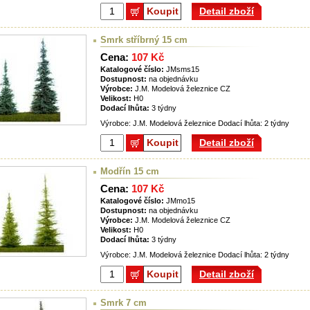
Koupit
Detail zboží
Smrk stříbrný 15 cm
Cena:
107 Kč
Katalogové číslo:
JMsms15
Dostupnost:
na objednávku
Výrobce:
J.M. Modelová železnice CZ
Velikost:
H0
Dodací lhůta:
3 týdny
Výrobce: J.M. Modelová železnice Dodací lhůta: 2 týdny
Koupit
Detail zboží
Modřín 15 cm
Cena:
107 Kč
Katalogové číslo:
JMmo15
Dostupnost:
na objednávku
Výrobce:
J.M. Modelová železnice CZ
Velikost:
H0
Dodací lhůta:
3 týdny
Výrobce: J.M. Modelová železnice Dodací lhůta: 2 týdny
Koupit
Detail zboží
Smrk 7 cm