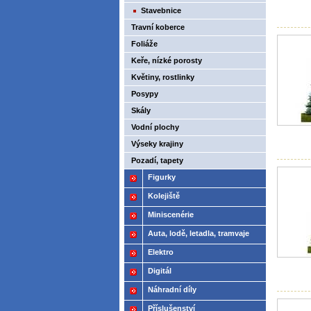
Stavebnice
Travní koberce
Foliáže
Keře, nízké porosty
Květiny, rostlinky
Posypy
Skály
Vodní plochy
Výseky krajiny
Pozadí, tapety
Figurky
Kolejiště
Miniscenérie
Auta, lodě, letadla, tramvaje
Elektro
Digitál
Náhradní díly
Příslušenství