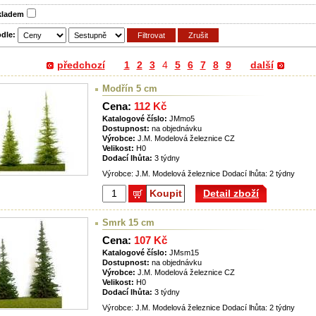
skladem
odle:
předchozí
1
2
3
4
5
6
7
8
9
další
Modřín 5 cm
Cena:
112 Kč
Katalogové číslo:
JMmo5
Dostupnost:
na objednávku
Výrobce:
J.M. Modelová železnice CZ
Velikost:
H0
Dodací lhůta:
3 týdny
Výrobce: J.M. Modelová železnice Dodací lhůta: 2 týdny
Koupit
Detail zboží
Smrk 15 cm
Cena:
107 Kč
Katalogové číslo:
JMsm15
Dostupnost:
na objednávku
Výrobce:
J.M. Modelová železnice CZ
Velikost:
H0
Dodací lhůta:
3 týdny
Výrobce: J.M. Modelová železnice Dodací lhůta: 2 týdny