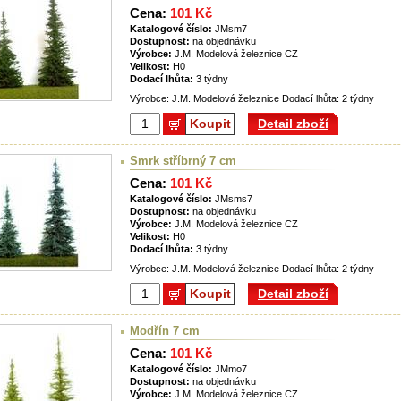
Cena:
101 Kč
Katalogové číslo:
JMsm7
Dostupnost:
na objednávku
Výrobce:
J.M. Modelová železnice CZ
Velikost:
H0
Dodací lhůta:
3 týdny
Výrobce: J.M. Modelová železnice Dodací lhůta: 2 týdny
Koupit
Detail zboží
Smrk stříbrný 7 cm
Cena:
101 Kč
Katalogové číslo:
JMsms7
Dostupnost:
na objednávku
Výrobce:
J.M. Modelová železnice CZ
Velikost:
H0
Dodací lhůta:
3 týdny
Výrobce: J.M. Modelová železnice Dodací lhůta: 2 týdny
Koupit
Detail zboží
Modřín 7 cm
Cena:
101 Kč
Katalogové číslo:
JMmo7
Dostupnost:
na objednávku
Výrobce:
J.M. Modelová železnice CZ