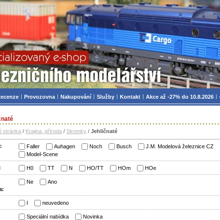
zniční modelářství, modely, TT, H0, mašinky
ecenze
Provozovna
Nakupování
Služby
Kontakt
Akce až -27% do 10.8.2026
čnaté
í stránka
/
Krajina, příroda
/
Stromky
/
Jehličnaté
:
Faller
Auhagen
Noch
Busch
J.M. Modelová železnice CZ
Model-Scene
:
H0
TT
N
HO/TT
HOm
HOe
Ne
Ano
a:
:
I
neuvedeno
:
Speciální nabídka
Novinka