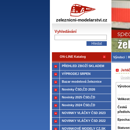
Žele
zeleznicni-modelarstvi.cz
Vyhledávání
ON-LINE Katalog
Výrobci
R
PŘEHLED ZBOŽÍ SKLADEM
Jehli
VÝPRODEJ SRPEN
Úvodn
Bazar modelová železnice
Výrobce
Novinky ČSD,ČD 2026
Novinky 2025 ČSD,ČD
Velikost
Novinky 2024 ČSD,ČD
Česká
předloh
NOVINKY VLÁČKY ČSD 2023
Epocha
NOVINKY VLÁČKY ČSD 2022
Statuse
NOVINKOVÉ MODELY CZ,SK