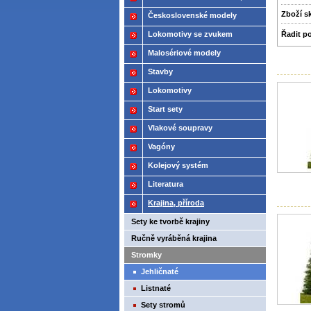
2021
Zboží­ 
Československé modely
ČSD,ČD
Řadit p
Lokomotivy se zvukem
Malosériové modely
Stavby
Lokomotivy
Start sety
Vlakové soupravy
Vagóny
Kolejový systém
Literatura
Krajina, příroda
Sety ke tvorbě krajiny
Ručně vyráběná krajina
Stromky
Jehličnaté
Listnaté
Sety stromů