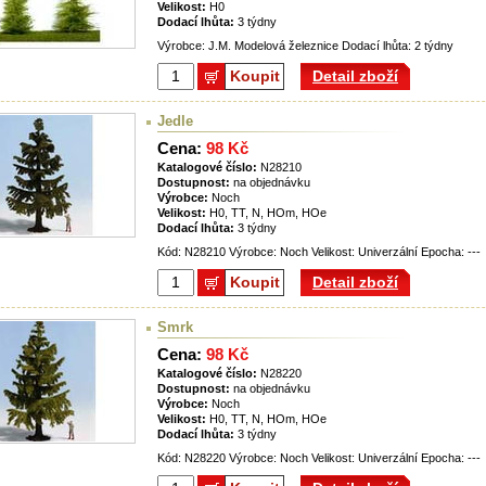
Velikost:
H0
Dodací lhůta:
3 týdny
Výrobce: J.M. Modelová železnice Dodací lhůta: 2 týdny
Koupit
Detail zboží
Jedle
Cena:
98 Kč
Katalogové číslo:
N28210
Dostupnost:
na objednávku
Výrobce:
Noch
Velikost:
H0, TT, N, HOm, HOe
Dodací lhůta:
3 týdny
Kód: N28210 Výrobce: Noch Velikost: Univerzální Epocha: ---
Koupit
Detail zboží
Smrk
Cena:
98 Kč
Katalogové číslo:
N28220
Dostupnost:
na objednávku
Výrobce:
Noch
Velikost:
H0, TT, N, HOm, HOe
Dodací lhůta:
3 týdny
Kód: N28220 Výrobce: Noch Velikost: Univerzální Epocha: ---