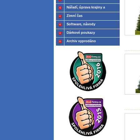
Nářadí, úprava krajiny a
modelů
Zimní čas
Software, návody
Dárkové poukazy
Archiv vyprodáno