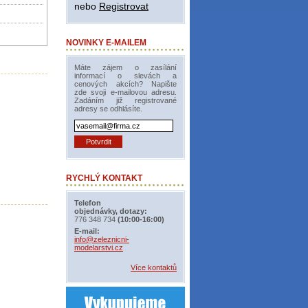
nebo
Registrovat
NOVINKY E-MAILEM
Máte zájem o zasílání
informací o slevách a
cenových akcích? Napište
zde svoji e-mailovou adresu.
Zadáním již registrované
adresy se odhlásíte.
RYCHLÝ KONTAKT
Telefon
objednávky, dotazy:
776 348 734
(10:00-16:00)
E-mail:
info@zeleznicni-
modelarstvi.cz
Více kontaktů