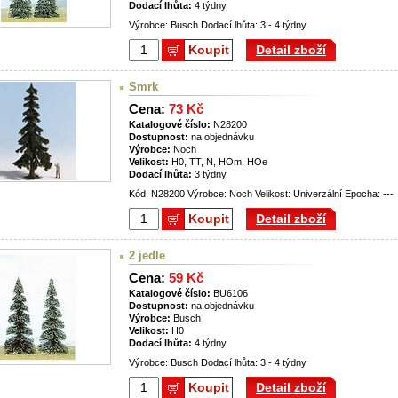
Dodací lhůta:
4 týdny
Výrobce: Busch Dodací lhůta: 3 - 4 týdny
Koupit
Detail zboží
Smrk
Cena:
73 Kč
Katalogové číslo:
N28200
Dostupnost:
na objednávku
Výrobce:
Noch
Velikost:
H0, TT, N, HOm, HOe
Dodací lhůta:
3 týdny
Kód: N28200 Výrobce: Noch Velikost: Univerzální Epocha: ---
Koupit
Detail zboží
2 jedle
Cena:
59 Kč
Katalogové číslo:
BU6106
Dostupnost:
na objednávku
Výrobce:
Busch
Velikost:
H0
Dodací lhůta:
4 týdny
Výrobce: Busch Dodací lhůta: 3 - 4 týdny
Koupit
Detail zboží