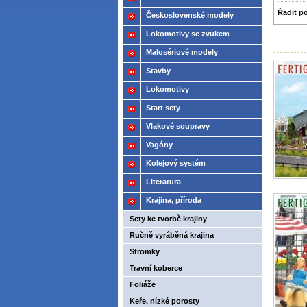
Řadit p
2021
Československé modely
ČSD,ČD
Lokomotivy se zvukem
Malosériové modely
Stavby
Lokomotivy
Start sety
Vlakové soupravy
Vagóny
Kolejový systém
Literatura
Krajina, příroda
Sety ke tvorbě krajiny
Ručně vyráběná krajina
Stromky
Travní koberce
Foliáže
Keře, nízké porosty