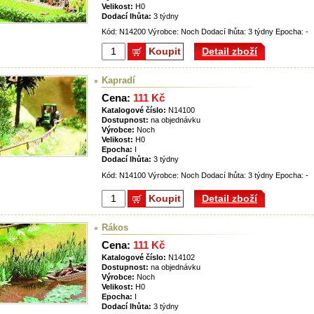
Velikost:
H0
Dodací lhůta:
3 týdny
Kód: N14200 Výrobce: Noch Dodací lhůta: 3 týdny Epocha: -
Koupit
Detail zboží
Kapradí
Cena:
111 Kč
Katalogové číslo:
N14100
Dostupnost:
na objednávku
Výrobce:
Noch
Velikost:
H0
Epocha:
I
Dodací lhůta:
3 týdny
Kód: N14100 Výrobce: Noch Dodací lhůta: 3 týdny Epocha: -
Koupit
Detail zboží
Rákos
Cena:
111 Kč
Katalogové číslo:
N14102
Dostupnost:
na objednávku
Výrobce:
Noch
Velikost:
H0
Epocha:
I
Dodací lhůta:
3 týdny