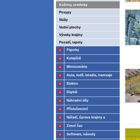
Květiny, rostlinky
Posypy
Skály
Vodní plochy
Výseky krajiny
Pozadí, tapety
Figurky
Kolejiště
Miniscenérie
Auta, lodě, letadla, tramvaje
Elektro
Digitál
Náhradní díly
Příslušenství
Nářadí, úprava krajiny a
modelů
Zimní čas
Software, návody