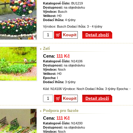
Katalogové číslo:
BU1219
Dostupnost:
na objednávku
Výrobce:
Busch
Velikost:
H0
Dodací lhůta:
4 týdny
Výrobce: Busch Dodací lhůta: 3 - 4 týdny
Koupit
Detail zboží
Zelí
Cena:
111 Kč
Katalogové číslo:
N14106
Dostupnost:
na objednávku
Výrobce:
Noch
Velikost:
H0
Epocha:
I
Dodací lhůta:
3 týdny
Kód: N14106 Výrobce: Noch Dodací lhůta: 3 týdny Epocha: -
Koupit
Detail zboží
Podpora pro fazole
Cena:
111 Kč
Katalogové číslo:
N14200
Dostupnost:
na objednávku
Výrobce:
Noch