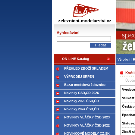
Žele
zeleznicni-modelarstvi.cz
Vyhledávání
ON-LINE Katalog
Výrobci
R
PŘEHLED ZBOŽÍ SKLADEM
Květi
VÝPRODEJ SRPEN
Úvodn
Bazar modelová železnice
Výrobce
Novinky ČSD,ČD 2026
Velikost
Novinky 2025 ČSD,ČD
Česká p
Novinky 2024 ČSD,ČD
Epocha
NOVINKY VLÁČKY ČSD 2023
Statuse
NOVINKY VLÁČKY ČSD 2022
Zboží­ 
NOVINKOVÉ MODELY CZ,SK