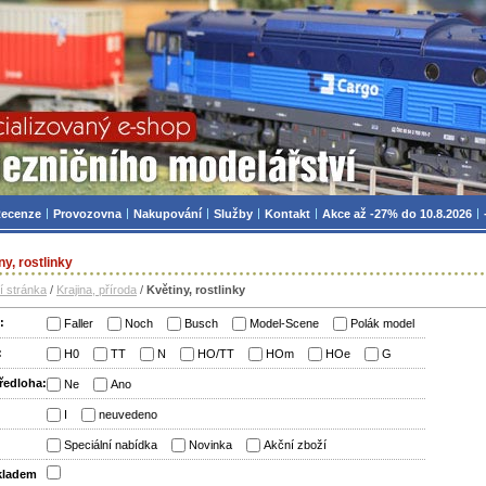
zniční modelářství, modely, TT, H0, mašinky
ecenze
Provozovna
Nakupování
Služby
Kontakt
Akce až -27% do 10.8.2026
ny, rostlinky
í stránka
/
Krajina, příroda
/
Květiny, rostlinky
:
Faller
Noch
Busch
Model-Scene
Polák model
:
H0
TT
N
HO/TT
HOm
HOe
G
ředloha:
Ne
Ano
:
I
neuvedeno
:
Speciální nabídka
Novinka
Akční zboží
skladem