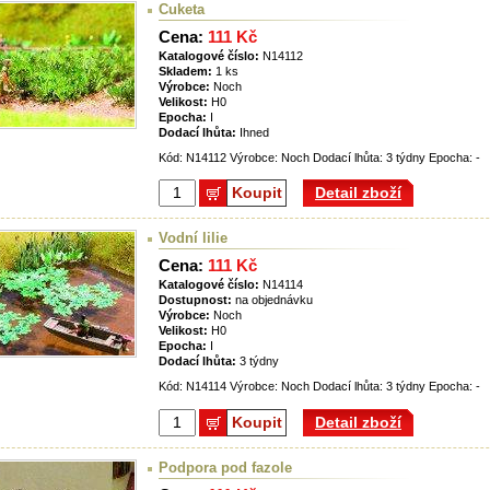
Cuketa
Cena:
111 Kč
Katalogové číslo:
N14112
Skladem:
1 ks
Výrobce:
Noch
Velikost:
H0
Epocha:
I
Dodací lhůta:
Ihned
Kód: N14112 Výrobce: Noch Dodací lhůta: 3 týdny Epocha: -
Koupit
Detail zboží
Vodní lilie
Cena:
111 Kč
Katalogové číslo:
N14114
Dostupnost:
na objednávku
Výrobce:
Noch
Velikost:
H0
Epocha:
I
Dodací lhůta:
3 týdny
Kód: N14114 Výrobce: Noch Dodací lhůta: 3 týdny Epocha: -
Koupit
Detail zboží
Podpora pod fazole