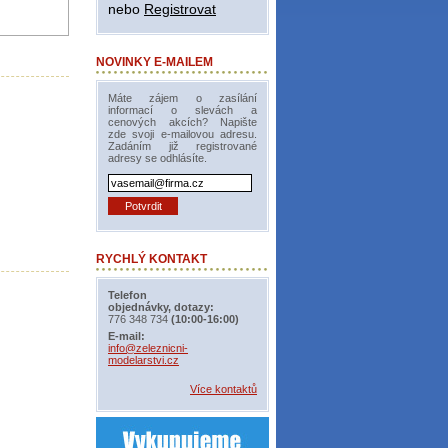
nebo
Registrovat
NOVINKY E-MAILEM
Máte zájem o zasílání
informací o slevách a
cenových akcích? Napište
zde svoji e-mailovou adresu.
Zadáním již registrované
adresy se odhlásíte.
RYCHLÝ KONTAKT
Telefon
objednávky, dotazy:
776 348 734
(10:00-16:00)
E-mail:
info@zeleznicni-
modelarstvi.cz
Více kontaktů