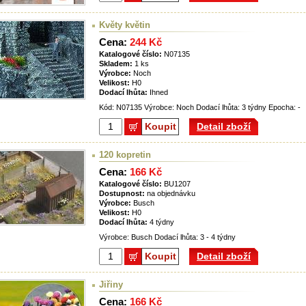
Květy květin
Cena:
244 Kč
Katalogové číslo:
N07135
Skladem:
1 ks
Výrobce:
Noch
Velikost:
H0
Dodací lhůta:
Ihned
Kód: N07135 Výrobce: Noch Dodací lhůta: 3 týdny Epocha: -
Koupit
Detail zboží
120 kopretin
Cena:
166 Kč
Katalogové číslo:
BU1207
Dostupnost:
na objednávku
Výrobce:
Busch
Velikost:
H0
Dodací lhůta:
4 týdny
Výrobce: Busch Dodací lhůta: 3 - 4 týdny
Koupit
Detail zboží
Jiřiny
Cena:
166 Kč