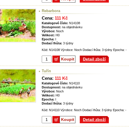
Rebarbora
Cena:
111 Kč
Katalogové číslo:
N14108
Dostupnost:
na objednávku
Výrobce:
Noch
Velikost:
H0
Epocha:
I
Dodací lhůta:
3 týdny
Kód: N14108 Výrobce: Noch Dodací lhůta: 3 týdny Epocha: -
Koupit
Detail zboží
Tuřín
Cena:
111 Kč
Katalogové číslo:
N14110
Dostupnost:
na objednávku
Výrobce:
Noch
Velikost:
H0
Epocha:
I
Dodací lhůta:
3 týdny
Kód: N14110 Výrobce: Noch Dodací lhůta: 3 týdny Epocha: -
Koupit
Detail zboží