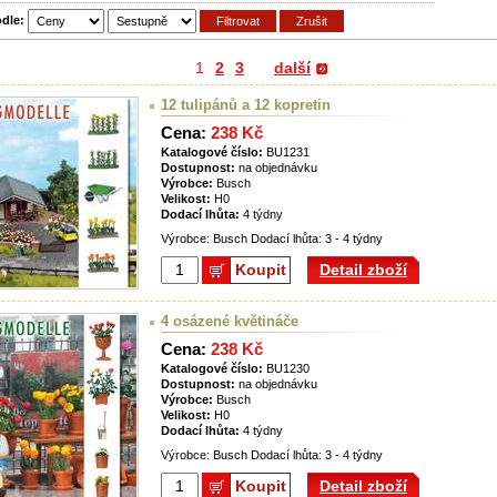
odle:
1
2
3
další
12 tulipánů a 12 kopretin
Cena:
238 Kč
Katalogové číslo:
BU1231
Dostupnost:
na objednávku
Výrobce:
Busch
Velikost:
H0
Dodací lhůta:
4 týdny
Výrobce: Busch Dodací lhůta: 3 - 4 týdny
Koupit
Detail zboží
4 osázené květináče
Cena:
238 Kč
Katalogové číslo:
BU1230
Dostupnost:
na objednávku
Výrobce:
Busch
Velikost:
H0
Dodací lhůta:
4 týdny
Výrobce: Busch Dodací lhůta: 3 - 4 týdny
Koupit
Detail zboží