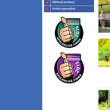
Dárkové poukazy
Archiv vyprodáno