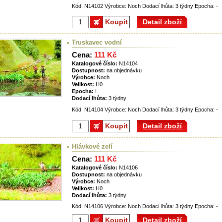
Kód: N14102 Výrobce: Noch Dodací lhůta: 3 týdny Epocha: -
Koupit
Detail zboží
Truskavec vodní
Cena:
111 Kč
Katalogové číslo:
N14104
Dostupnost:
na objednávku
Výrobce:
Noch
Velikost:
H0
Epocha:
I
Dodací lhůta:
3 týdny
Kód: N14104 Výrobce: Noch Dodací lhůta: 3 týdny Epocha: -
Koupit
Detail zboží
Hlávkové zelí
Cena:
111 Kč
Katalogové číslo:
N14106
Dostupnost:
na objednávku
Výrobce:
Noch
Velikost:
H0
Dodací lhůta:
3 týdny
Kód: N14106 Výrobce: Noch Dodací lhůta: 3 týdny Epocha: -
Koupit
Detail zboží