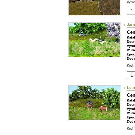
Výrob
Jarn
Cen
Kata
Dost
Výro
Velik
Epoc
Doda
Kód: 
Letn
Cen
Kata
Dost
Výro
Velik
Epoc
Doda
Kód: 