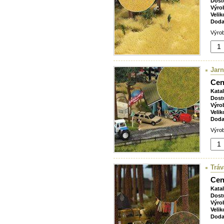
Dost
Výro
Velik
Doda
Výrob
Jarn
Cen
Kata
Dost
Výro
Velik
Doda
Výrob
Tráv
Cen
Kata
Dost
Výro
Velik
Doda