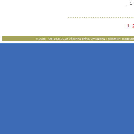
1
© 2006 - Od 15.8.2019 Všechna práva vyhrazena | zeleznicni-modelarstv