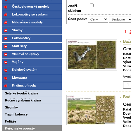
2021
Zboží­
Československé modely
skladem
ČSD,ČD
Lokomotivy se zvukem
Řadit podle:
Malosériové modely
Stavby
1
Lokomotivy
Baž
Start sety
Cen
Vlakové soupravy
Kata
Dost
Vagóny
Výro
Velik
Kolejový systém
Doda
Výrob
Literatura
Krajina, příroda
Sety ke tvorbě krajiny
Bodl
Ručně vyráběná krajina
Cen
Stromky
Kata
Dost
Travní koberce
Výro
Foliáže
Velik
Doda
Keře, nízké porosty