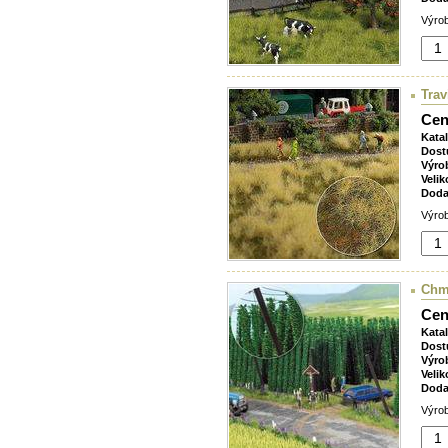
Výrob
Trav
Cen
Kata
Dost
Výro
Velik
Doda
Výrob
Chm
Cen
Kata
Dost
Výro
Velik
Doda
Výrob