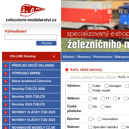
Železniční modelářství
zeleznicni-modelarstvi.cz
Vyhledávání
ON-LINE Katalog
Výrobci
Recenze
Provozovna
Nakupov
PŘEHLED ZBOŽÍ SKLADEM
Keře, nízké porosty
VÝPRODEJ SRPEN
Úvodní stránka
/
Krajina, příroda
/
Keře, 
Bazar modelová železnice
Výrobce:
Faller
Auhagen
Novinky ČSD,ČD 2026
Polák model
Novinky 2025 ČSD,ČD
Velikost:
H0
TT
N
Novinky 2024 ČSD,ČD
Česká
Ne
Ano
předloha:
NOVINKY VLÁČKY ČSD 2023
Epocha:
I
neuvedeno
NOVINKY VLÁČKY ČSD 2022
Statuse:
Speciální nabídka
N
NOVINKOVÉ MODELY CZ,SK