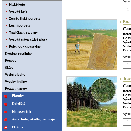
Výrob
Nízké keře
Vysoké keře
Zemědělské porosty
Kruh
Lesní porosty
Cen
Travička, trsy, drny
Kata
Dost
Vysoká tráva a živé ploty
Výro
Velik
Pole, louky, pastviny
Doda
Květiny, rostlinky
Výrob
Posypy
Skály
Vodní plochy
Trav
Výseky krajiny
Cen
Pozadí, tapety
Kata
Dost
Figurky
Výro
Velik
Kolejiště
Doda
Miniscenérie
Výrob
Auta, lodě, letadla, tramvaje
Elektro