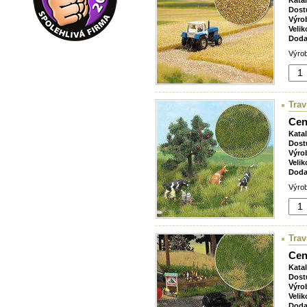
Kata
Dost
Výro
Velik
Doda
Výrob
Trav
Cen
Kata
Dost
Výro
Velik
Doda
Výrob
Trav
Cen
Kata
Dost
Výro
Velik
Doda