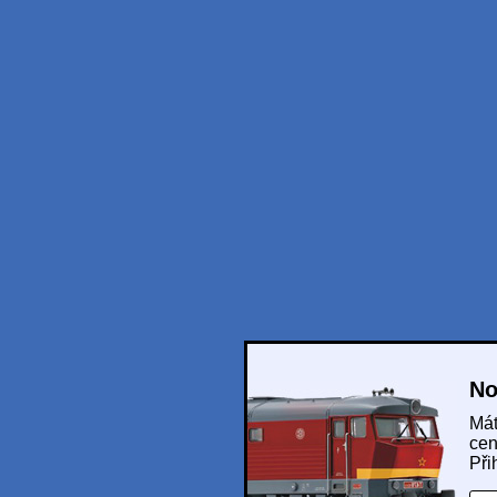
No
Mát
cen
Při