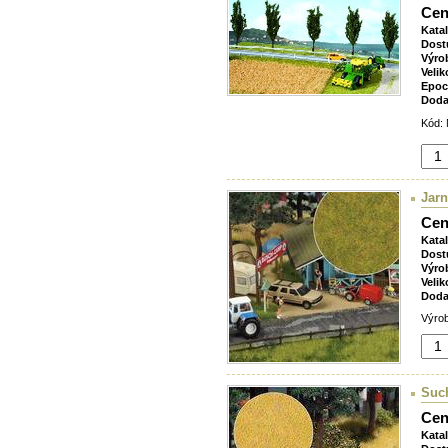
Cen
Kata
Dost
Výro
Velik
Epoc
Doda
Kód: 
Jarn
Cen
Kata
Dost
Výro
Velik
Doda
Výrob
Such
Cen
Kata