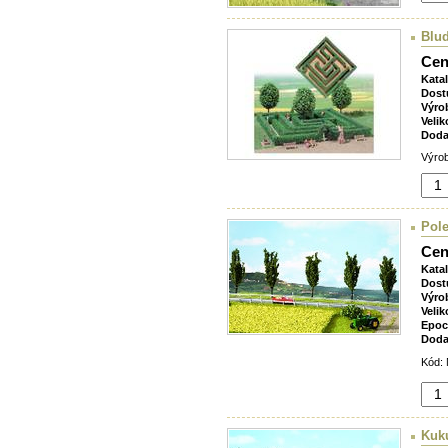
Blud
Cen
Kata
Dost
Výro
Velik
Doda
Výrob
Pole
Cen
Kata
Dost
Výro
Velik
Epoc
Doda
Kód: 
Kuku