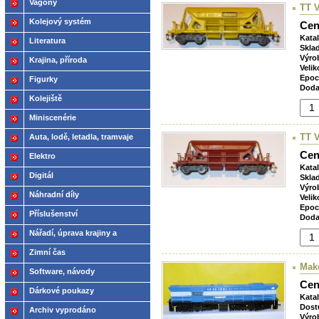
Vagóny
TT 
Kolejový systém
Cen
Kata
Literatura
Skla
Výro
Krajina, příroda
Velik
Epoc
Figurky
Doda
Kolejiště
Miniscenérie
TT 
Auta, lodě, letadla, tramvaje
Cen
Elektro
Kata
Digitál
Skla
Výro
Náhradní díly
Velik
Epoc
Příslušenství
Doda
Nářadí, úprava krajiny a
modelů
Zimní čas
Mak
Software, návody
Cen
Dárkové poukazy
Kata
Dost
Archiv vyprodáno
Výro