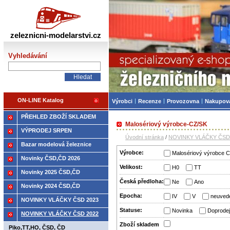
Železniční modelářství
zeleznicni-modelarstvi.cz
Vyhledávání
ON-LINE Katalog
Výrobci
Recenze
Provozovna
Nakupov
PŘEHLED ZBOŽÍ SKLADEM
Malosériový výrobce-CZ/SK
VÝPRODEJ SRPEN
Úvodní stránka
/
NOVINKY VLÁČKY ČSD
Bazar modelová železnice
Výrobce:
Malosériový výrobce 
Novinky ČSD,ČD 2026
Velikost:
H0
TT
Novinky 2025 ČSD,ČD
Česká předloha:
Ne
Ano
Novinky 2024 ČSD,ČD
Epocha:
IV
V
neuved
NOVINKY VLÁČKY ČSD 2023
Statuse:
Novinka
Doprodej
NOVINKY VLÁČKY ČSD 2022
Zboží­ skladem
Piko,TT,HO, ČSD, ČD