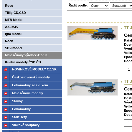
Řadit podle:
Roco
Tillig ČD,ČSD
MTB Model
A.C.M.E.
TT 
Igra model
Cen
Kata
Noch
Dost
SDV-model
Výro
Velik
Malosériový výrobce-CZ/SK
Epoc
Doda
Kuehn modely ČSD,ČD
NOVINKOVÉ MODELY CZ,SK
2021
Československé modely
TT 
ČSD,ČD
Lokomotivy se zvukem
Cen
Malosériové modely
Kata
Dost
Stavby
Výro
Velik
Lokomotivy
Epoc
Doda
Start sety
Vlakové soupravy