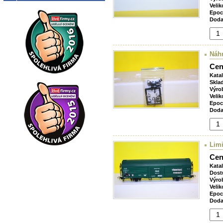
Velik
Epoc
Doda
Náhr
Cen
Kata
Skla
Výro
Velik
Epoc
Doda
Lim
Cen
Kata
Dost
Výro
Velik
Epoc
Doda