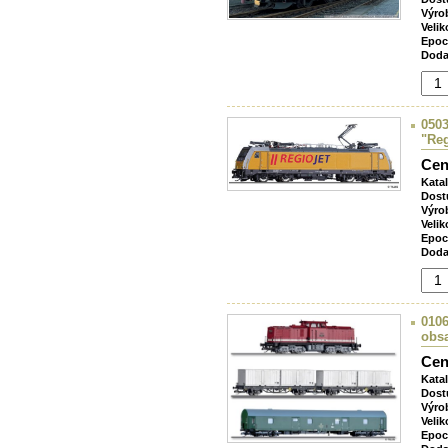
Výro
Velik
Epoc
Doda
0503
"Reg
Cen
Kata
Dost
Výro
Velik
Epoc
Doda
0106
obsa
Cen
Kata
Dost
Výro
Velik
Epoc