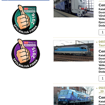
Cen
Kata
Dost
Výro
Velik
Epoc
Doda
0497
Tau
Cen
Kata
Dost
Výro
Velik
Epoc
Doda
0503
„20
Cen
Kata
Dost