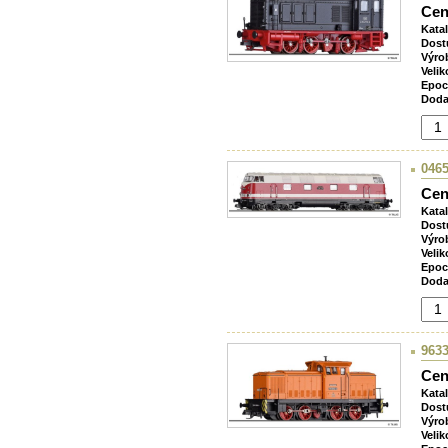
Cen
Kata
Dost
Výro
Velik
Epoc
Doda
0465
Cen
Kata
Dost
Výro
Velik
Epoc
Doda
9633
Cen
Kata
Dost
Výro
Velik