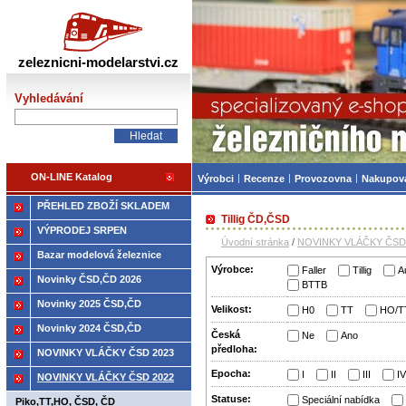
Železniční modelářství
zeleznicni-modelarstvi.cz
Vyhledávání
ON-LINE Katalog
Výrobci
Recenze
Provozovna
Nakupov
PŘEHLED ZBOŽÍ SKLADEM
Tillig ČD,ČSD
VÝPRODEJ SRPEN
Úvodní stránka
/
NOVINKY VLÁČKY ČSD
Bazar modelová železnice
Výrobce:
Faller
Tillig
A
Novinky ČSD,ČD 2026
BTTB
Novinky 2025 ČSD,ČD
Velikost:
H0
TT
HO/T
Novinky 2024 ČSD,ČD
Česká
Ne
Ano
předloha:
NOVINKY VLÁČKY ČSD 2023
Epocha:
I
II
III
IV
NOVINKY VLÁČKY ČSD 2022
Statuse:
Speciální nabídka
Piko,TT,HO, ČSD, ČD