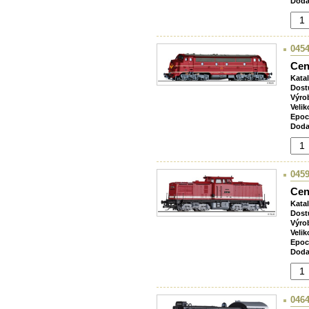
Doda
0454
Cen
Kata
Dost
Výro
Velik
Epoc
Doda
0459
Cen
Kata
Dost
Výro
Velik
Epoc
Doda
0464