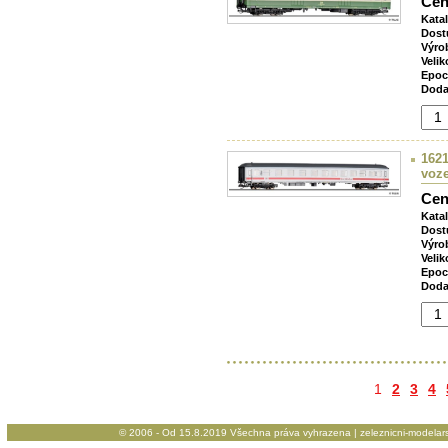
Cen
Kata
Dost
Výro
Velik
Epoc
Doda
1621
voz
Cen
Kata
Dost
Výro
Velik
Epoc
Doda
1
2
3
4
© 2006 - Od 15.8.2019 Všechna práva vyhrazena | zeleznicni-modelarstv