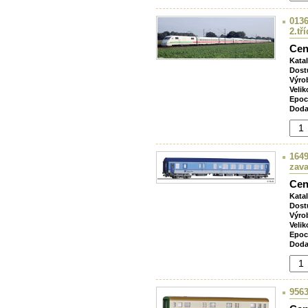
0136
2.tř
Cen
Kata
Dost
Výro
Velik
Epoc
Doda
1649
zav
Cen
Kata
Dost
Výro
Velik
Epoc
Doda
9563