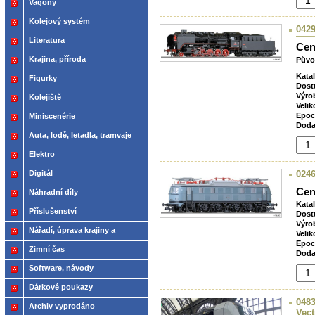
Vagóny
Kolejový systém
0429
Literatura
Cen
Krajina, příroda
Půvo
Kata
Figurky
Dost
Výro
Kolejiště
Velik
Epoc
Miniscenérie
Doda
Auta, lodě, letadla, tramvaje
Elektro
Digitál
0246
Cen
Náhradní díly
Kata
Příslušenství
Dost
Výro
Nářadí, úprava krajiny a
Velik
Epoc
modelů
Zimní čas
Doda
Software, návody
Dárkové poukazy
0483
Archiv vyprodáno
Vec