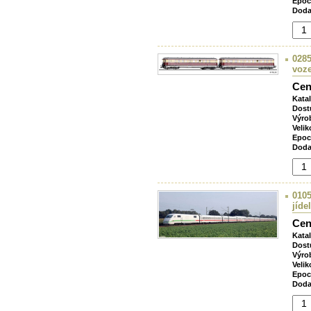
Epoc
Doda
0285
voz
Cen
Kata
Dost
Výro
Velik
Epoc
Doda
0105
jídel
Cen
Kata
Dost
Výro
Velik
Epoc
Doda