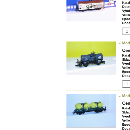
Kata
Dost
Výro
Velik
Epoc
Doda
Mod
Cen
Kata
Skla
Výro
Velik
Epoc
Doda
Mod
Cen
Kata
Skla
Výro
Velik
Epoc
Doda