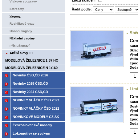
Zboží­ skladem
Vlakové soupravy
Start sety
Řadit podle:
Vagóny
Rychlíkové vozy
Osobní vagóny
Sběr
Nákladní vagóny
Cen
Příslušenství
Kata
Skla
Akční slevy TT
Výro
Velik
MODELOVÁ ŽELEZNICE 1:87 HO
Epoc
Doda
MODELOVÁ ŽELEZNICE N 1:160
Novinky ČSD,ČD 2026
Novinky 2025 ČSD,ČD
Limi
Novinky 2024 ČSD,ČD
Cen
NOVINKY VLÁČKY ČSD 2023
Kata
Dost
NOVINKY VLÁČKY ČSD 2022
Výro
Velik
NOVINKOVÉ MODELY CZ,SK
Epoc
Doda
2021
Československé modely
ČSD,ČD
Lokomotivy se zvukem