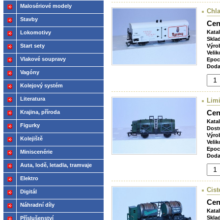
Malosériové modely
Chl
Stavby
Cen
Kata
Lokomotivy
Skla
Start sety
Výro
Velik
Vlakové soupravy
Epoc
Doda
Vagóny
Kolejový systém
Literatura
Limi
Cen
Krajina, příroda
Kata
Figurky
Dost
Výro
Kolejiště
Velik
Epoc
Miniscenérie
Doda
Auta, lodě, letadla, tramvaje
Elektro
Cist
Digitál
Cen
Náhradní díly
Kata
Skla
Příslušenství