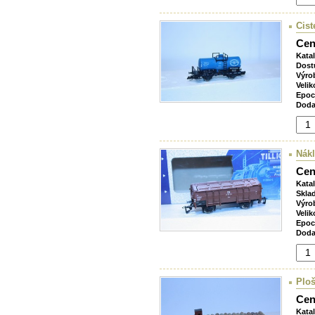
Cis
Cen
Kata
Dost
Výro
Velik
Epoc
Doda
Nákl
Cen
Kata
Skla
Výro
Velik
Epoc
Doda
Ploš
Cen
Kata