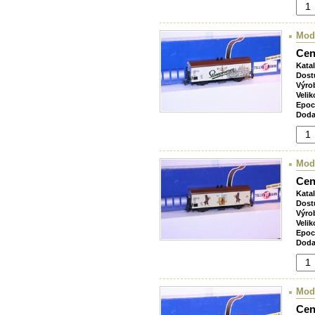
Mod
Cen
Kata
Dost
Výro
Velik
Epoc
Doda
Mod
Cen
Kata
Dost
Výro
Velik
Epoc
Doda
Mod
Cen