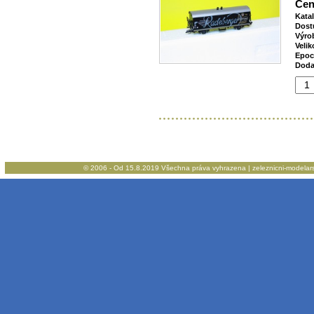
Cen
Kata
Dost
Výro
Velik
Epoc
Doda
© 2006 - Od 15.8.2019 Všechna práva vyhrazena | zeleznicni-modelarstv