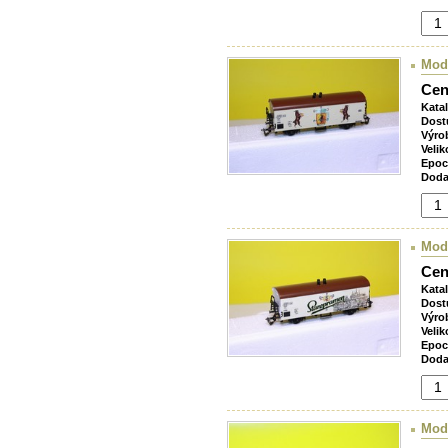
Mode
Cen
Kata
Dost
Výro
Velik
Epoc
Doda
Mod
Cen
Kata
Dost
Výro
Velik
Epoc
Doda
Mod