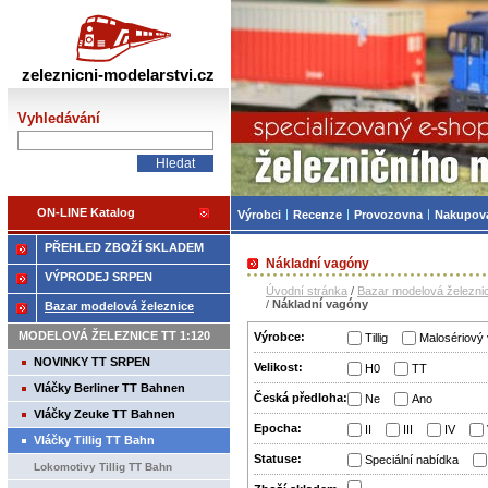
Železniční modelářství
zeleznicni-modelarstvi.cz
Vyhledávání
ON-LINE Katalog
Výrobci
Recenze
Provozovna
Nakupov
PŘEHLED ZBOŽÍ SKLADEM
Nákladní vagóny
VÝPRODEJ SRPEN
Úvodní stránka
/
Bazar modelová železni
/
Nákladní vagóny
Bazar modelová železnice
MODELOVÁ ŽELEZNICE TT 1:120
Výrobce:
Tillig
Malosériový
NOVINKY TT SRPEN
Velikost:
H0
TT
Vláčky Berliner TT Bahnen
Česká předloha:
Ne
Ano
Vláčky Zeuke TT Bahnen
Epocha:
II
III
IV
Vláčky Tillig TT Bahn
Statuse:
Speciální nabídka
Lokomotivy Tillig TT Bahn