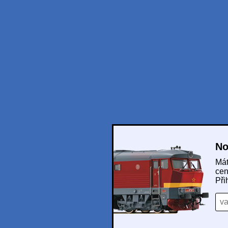
No
Mát
cen
Při