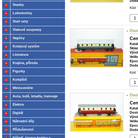
Doda
Stavby
Kód: 
Lokomotivy
Start sety
Vlakové soupravy
Osob
Cen
Vagóny
Kata
Kolejový systém
Skla
Výro
Literatura
Velik
Epoc
Krajina, příroda
Doda
Figurky
Kód: 
Kolejiště
Miniscenérie
Oso
Auta, lodě, letadla, tramvaje
Cen
Elektro
Kata
Dost
Digitál
Výro
Náhradní díly
Velik
Epoc
Příslušenství
Doda
Nářadí, úprava krajiny a