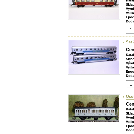
Kata
Skla
Výro
Velik
Epoc
Doda
Set 
Cen
Kata
Skla
Výro
Velik
Epoc
Doda
Osob
Cen
Kata
Skla
Výro
Velik
Epoc
Doda