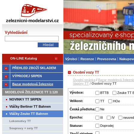
Železniční modelářství
zeleznicni-modelarstvi.cz
Vyhledávání
ON-LINE Katalog
Výrobci
Recenze
Provozovna
Nakupov
PŘEHLED ZBOŽÍ SKLADEM
Osobní vozy TT
VÝPRODEJ SRPEN
Úvodní stránka
/
Bazar modelová železni
Vagóny TT
/
Osobní vozy TT
Bazar modelová železnice
MODELOVÁ ŽELEZNICE TT 1:120
Výrobce:
BTTB
Zeuke TT 
NOVINKY TT SRPEN
Velikost:
TT
HOe
Vláčky Berliner TT Bahnen
Česká předloha:
Ne
Vláčky Zeuke TT Bahnen
Epocha:
III
IV
neuved
Lokomotivy TT
Statuse:
Doprodej
Soupravy + sety TT
Zboží­ skladem