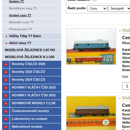
Vagóny TT
Řadit podle:
Rychlíkové vozy TT
Osobní vozy TT
Nákladní vozy TT
Příslušenství TT
Služ
Vláčky Tillig TT Bahn
Cen
Akční slevy TT
Půvo
Kata
MODELOVÁ ŽELEZNICE 1:87 HO
Skla
MODELOVÁ ŽELEZNICE N 1:160
Výro
Velik
Novinky ČSD,ČD 2026
Epoc
Doda
Novinky 2025 ČSD,ČD
Kód: 
Novinky 2024 ČSD,ČD
NOVINKY VLÁČKY ČSD 2023
NOVINKY VLÁČKY ČSD 2022
Služ
NOVINKOVÉ MODELY CZ,SK
Cen
2021
Kata
Československé modely
Dost
ČSD,ČD
Výro
Lokomotivy se zvukem
Velik
Malosériové modely
Epoc